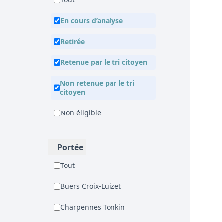
Tout
En cours d’analyse
Retirée
Retenue par le tri citoyen
Non retenue par le tri
citoyen
Non éligible
Portée
Tout
Buers Croix-Luizet
Charpennes Tonkin