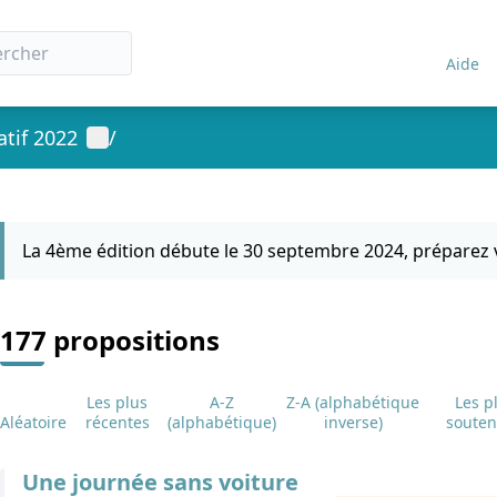
Aide
Menu utilisateur
 2022
/
 la carte
 suivant est une carte qui présente les éléments de cette page comm
La 4ème édition débute le 30 septembre 2024, préparez vos idé
177 propositions
Les plus
A-Z
Z-A (alphabétique
Les pl
Aléatoire
récentes
(alphabétique)
inverse)
soutenu
Une journée sans voiture