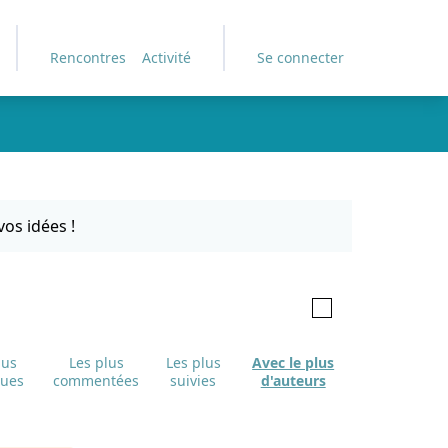
Rencontres
Activité
Se connecter
e des points de carte. L'élément peut être utilisé avec un lecteur
es !
us
Les plus
Les plus
Avec le plus
es
commentées
suivies
d'auteurs