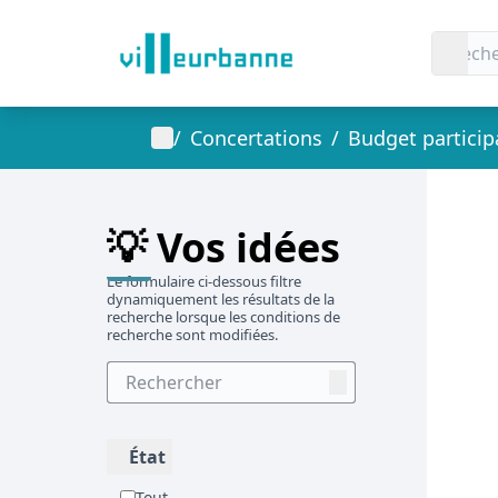
Menu principal
Accueil
/
Concertations
/
Budget participatif
Passer
L'élément
💡 Vos idées
Le formulaire ci-dessous filtre
dynamiquement les résultats de la
recherche lorsque les conditions de
recherche sont modifiées.
État