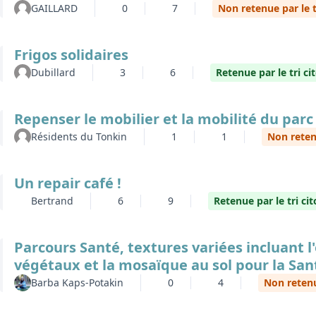
Non retenue par le tri
GAILLARD
0
7
Frigos solidaires
Retenue par le tri cito
Dubillard
3
6
Repenser le mobilier et la mobilité du parc
Non retenue 
Résidents du Tonkin
1
1
Un repair café !
Retenue par le tri cit
Bertrand
6
9
Parcours Santé, textures variées incluant l
végétaux et la mosaïque au sol pour la San
Non retenue p
Barba Kaps-Potakin
0
4