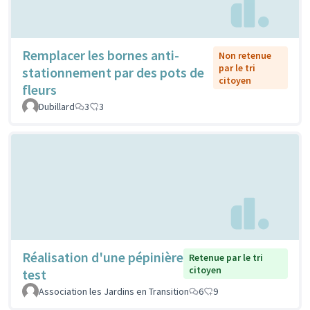
Remplacer les bornes anti-
Non retenue
par le tri
stationnement par des pots de
citoyen
fleurs
Dubillard
3
3
Réalisation d'une pépinière
Retenue par le tri
citoyen
test
Association les Jardins en Transition
6
9