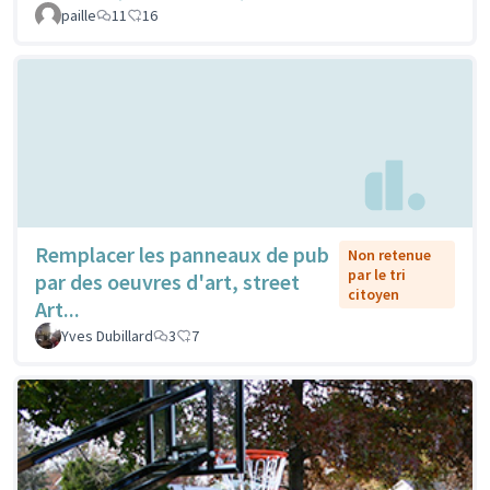
paille
11
16
Remplacer les panneaux de pub
Non retenue
par le tri
par des oeuvres d'art, street
citoyen
Art...
Yves Dubillard
3
7