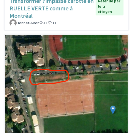
Transformer l’impasse carotte en
Retenue par
le tri
RUELLE VERTE comme à
citoyen
Montréal
Bonnet-Avon
11
33