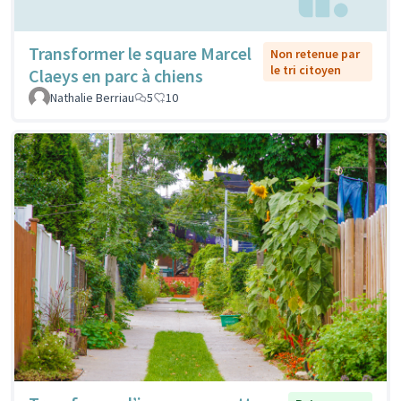
Transformer le square Marcel
Non retenue par
le tri citoyen
Claeys en parc à chiens
Nathalie Berriau
5
10