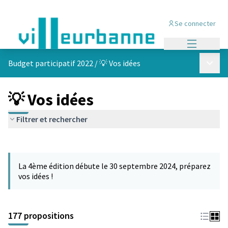
Se connecter
Menu princi
Menu p
Budget participatif 2022
/
💡 Vos idées
💡 Vos idées
Filtrer et rechercher
Passer la carte
Leaflet
|
©
OpenStreetMap
contributors
L'élément suivant est une carte qui présente les éléments de cet
+
La 4ème édition débute le 30 septembre 2024, préparez
−
vos idées !
177 propositions