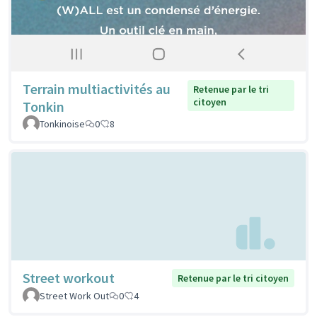
Terrain multiactivités au
Retenue par le tri
citoyen
Tonkin
Tonkinoise
0
8
Street workout
Retenue par le tri citoyen
Street Work Out
0
4