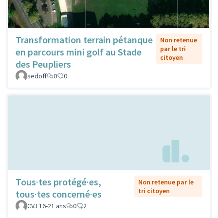
Transformation terrain pétanque
Non retenue
par le tri
en parcours mini golf au Stade
citoyen
des Peupliers
sedoff
0
0
Tous·tes protégé·es,
Non retenue par le
tri citoyen
tous·tes concerné·es
CVJ 16-21 ans
0
2