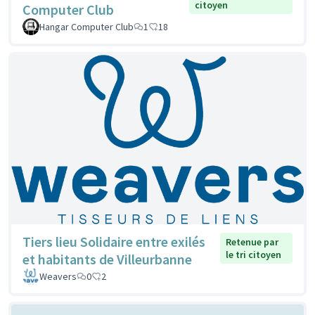
citoyen
Computer Club
Hangar Computer Club
1
18
Tiers lieu Solidaire entre exilés
Retenue par
le tri citoyen
et habitants de Villeurbanne
Weavers
0
2