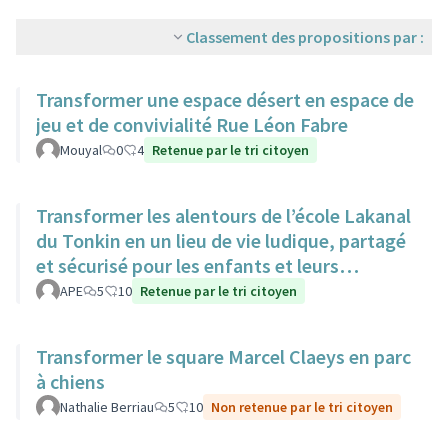
Classement des propositions par :
Transformer une espace désert en espace de
jeu et de convivialité Rue Léon Fabre
Mouyal
0
4
Retenue par le tri citoyen
Transformer les alentours de l’école Lakanal
du Tonkin en un lieu de vie ludique, partagé
et sécurisé pour les enfants et leurs
familles.
APE
5
10
Retenue par le tri citoyen
Transformer le square Marcel Claeys en parc
à chiens
Nathalie Berriau
5
10
Non retenue par le tri citoyen