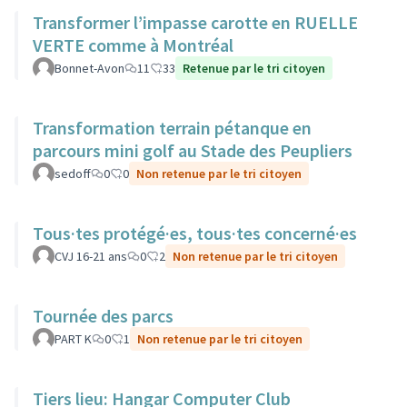
Transformer l’impasse carotte en RUELLE
VERTE comme à Montréal
Bonnet-Avon
11
33
Retenue par le tri citoyen
Transformation terrain pétanque en
parcours mini golf au Stade des Peupliers
sedoff
0
0
Non retenue par le tri citoyen
Tous·tes protégé·es, tous·tes concerné·es
CVJ 16-21 ans
0
2
Non retenue par le tri citoyen
Tournée des parcs
PART K
0
1
Non retenue par le tri citoyen
Tiers lieu: Hangar Computer Club