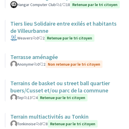
Hangar Computer Club
1
18
Retenue par le tri citoyen
Tiers lieu Solidaire entre exilés et habitants
de Villeurbanne
Weavers
0
2
Retenue par le tri citoyen
Terrasse aménagée
Anonyme
0
2
Non retenue par le tri citoyen
Terrains de basket ou street ball quartier
buers/Cusset et/ou parc de la commune
Tep
13
4
Retenue par le tri citoyen
Terrain multiactivités au Tonkin
Tonkinoise
0
8
Retenue par le tri citoyen