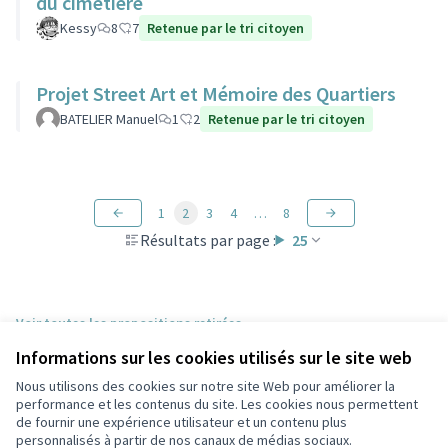
du cimetière
Kessy
8
7
Retenue par le tri citoyen
Projet Street Art et Mémoire des Quartiers
BATELIER Manuel
1
2
Retenue par le tri citoyen
1
2
3
4
…
8
Résultats par page :
25
Voir toutes les propositions retirées
Informations sur les cookies utilisés sur le site web
Nous utilisons des cookies sur notre site Web pour améliorer la
Conditions d'utilisation
performance et les contenus du site. Les cookies nous permettent
Paramètres des cookies
de fournir une expérience utilisateur et un contenu plus
Participez Villeurbanne sur X
Participez Villeurbanne sur Facebook
Participez Villeurbanne sur Instagram
Participez Villeurbanne sur YouTube
personnalisés à partir de nos canaux de médias sociaux.