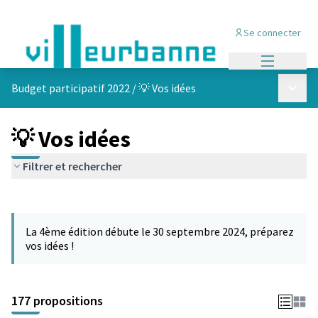
Se connecter
Menu princi
Menu p
Budget participatif 2022
/
💡 Vos idées
💡 Vos idées
Filtrer et rechercher
Passer la carte
Leaflet
|
©
OpenStreetMap
contributors
L'élément suivant est une carte qui présente les éléments de cet
+
La 4ème édition débute le 30 septembre 2024, préparez
−
vos idées !
177 propositions