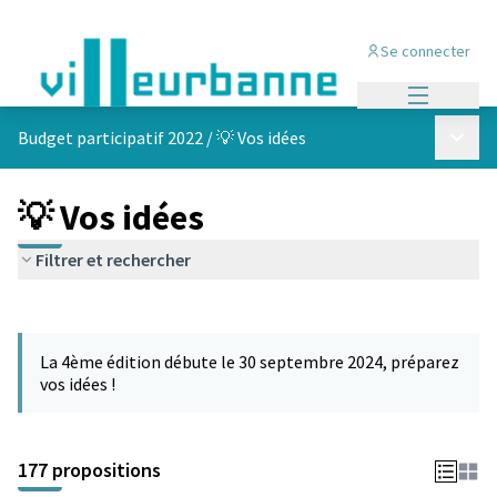
Se connecter
Menu princi
Menu p
Budget participatif 2022
/
💡 Vos idées
💡 Vos idées
Filtrer et rechercher
Passer la carte
Leaflet
|
©
OpenStreetMap
contributors
L'élément suivant est une carte qui présente les éléments de cet
+
La 4ème édition débute le 30 septembre 2024, préparez
−
vos idées !
177 propositions