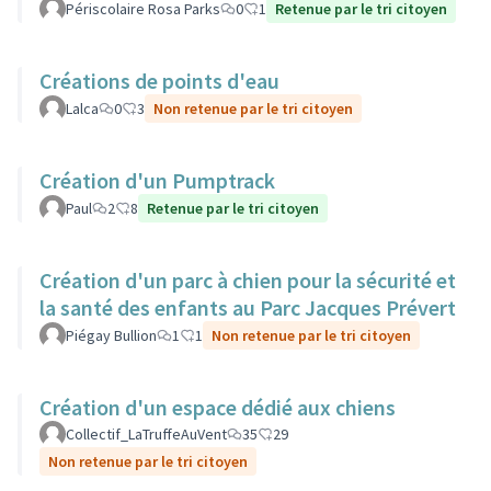
Périscolaire Rosa Parks
0
1
Retenue par le tri citoyen
Créations de points d'eau
Lalca
0
3
Non retenue par le tri citoyen
Création d'un Pumptrack
Paul
2
8
Retenue par le tri citoyen
Création d'un parc à chien pour la sécurité et
la santé des enfants au Parc Jacques Prévert
Piégay Bullion
1
1
Non retenue par le tri citoyen
Création d'un espace dédié aux chiens
Collectif_LaTruffeAuVent
35
29
Non retenue par le tri citoyen