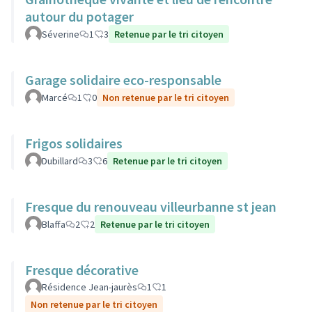
autour du potager
Séverine
1
3
Retenue par le tri citoyen
Garage solidaire eco-responsable
Marcé
1
0
Non retenue par le tri citoyen
Frigos solidaires
Dubillard
3
6
Retenue par le tri citoyen
Fresque du renouveau villeurbanne st jean
Blaffa
2
2
Retenue par le tri citoyen
Fresque décorative
Résidence Jean-jaurès
1
1
Non retenue par le tri citoyen