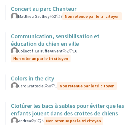
Concert au parc Chanteur
Matthieu Gauthey
2
7
Non retenue par le tri citoyen
Communication, sensibilisation et
éducation du chien en ville
Collectif_LaTruffeAuVent
2
16
Non retenue par le tri citoyen
Colors in the city
CaroGratteciel
0
1
Non retenue par le tri citoyen
Clotûrer les bacs à sables pour éviter que les
enfants jouent dans des crottes de chiens
Andrea
0
5
Non retenue par le tri citoyen