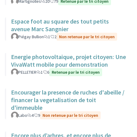
Martignolles
20
79
Retenue par le tri citoyen
Espace foot au square des tout petits
avenue Marc Sangnier
Piégay Bullion
1
2
Non retenue par le tri citoyen
Energie photovoltaique, projet citoyen: Une
VivaWatt mobile pour demonstration
PELLETIER
1
6
Retenue par le tri citoyen
Encourager la presence de ruches d'abeille /
financer la vegetalisation de toit
d'immeuble
Labo
4
9
Non retenue par le tri citoyen
Encore plus d’arbres, et encore plus de