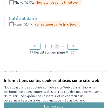
Thalya
1
2
Non retenue par le tri citoyen
Café solidaire
Nenni
2
4
Non retenue par le tri citoyen
1
2
3
4
Résultats par page :
50
Voir toutes les propositions retirées
Informations sur les cookies utilisés sur le site web
Nous utilisons des cookies sur notre site Web pour améliorer la
Conditions d'utilisation
performance et les contenus du site. Les cookies nous permettent
Paramètres des cookies
de fournir une expérience utilisateur et un contenu plus
Participez Villeurbanne sur X
Participez Villeurbanne sur Facebook
Participez Villeurbanne sur Instagram
Participez Villeurbanne sur YouTube
personnalisés à partir de nos canaux de médias sociaux.
(Lien externe)
(Lien externe)
(Lien externe)
(Lien externe)
Tout accepter