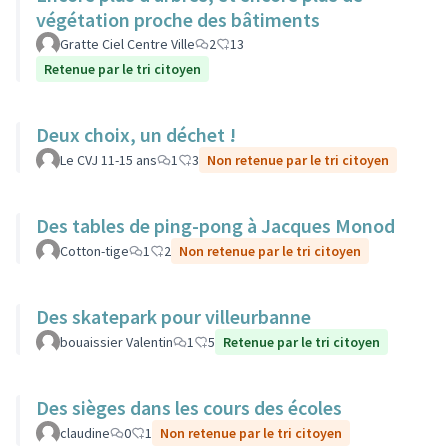
végétation proche des bâtiments
Gratte Ciel Centre Ville
2
13
Retenue par le tri citoyen
Deux choix, un déchet !
Le CVJ 11-15 ans
1
3
Non retenue par le tri citoyen
Des tables de ping-pong à Jacques Monod
Cotton-tige
1
2
Non retenue par le tri citoyen
Des skatepark pour villeurbanne
bouaissier Valentin
1
5
Retenue par le tri citoyen
Des sièges dans les cours des écoles
claudine
0
1
Non retenue par le tri citoyen