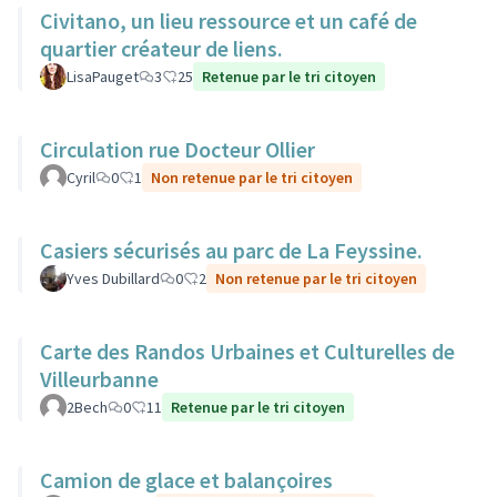
Civitano, un lieu ressource et un café de
quartier créateur de liens.
LisaPauget
3
25
Retenue par le tri citoyen
Circulation rue Docteur Ollier
Cyril
0
1
Non retenue par le tri citoyen
Casiers sécurisés au parc de La Feyssine.
Yves Dubillard
0
2
Non retenue par le tri citoyen
Carte des Randos Urbaines et Culturelles de
Villeurbanne
2Bech
0
11
Retenue par le tri citoyen
Camion de glace et balançoires