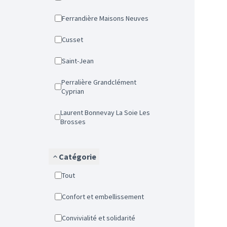
Ferrandière Maisons Neuves
Cusset
Saint-Jean
Perralière Grandclément
Cyprian
Laurent Bonnevay La Soie Les
Brosses
Catégorie
Tout
Confort et embellissement
Convivialité et solidarité