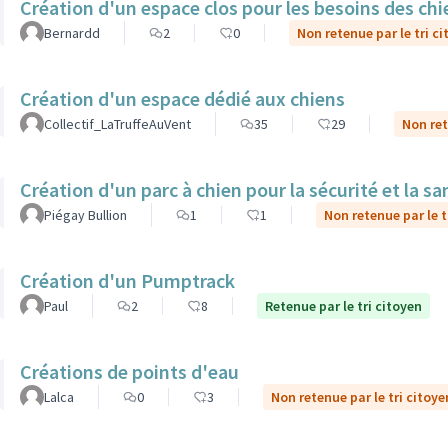
Création d'un espace clos pour les besoins des ch
Bernardd
2
0
Non retenue par le tri c
Création d'un espace dédié aux chiens
Collectif_LaTruffeAuVent
35
29
Non ret
Création d'un parc à chien pour la sécurité et la 
Piégay Bullion
1
1
Non retenue par le t
Création d'un Pumptrack
Paul
2
8
Retenue par le tri citoyen
Créations de points d'eau
Lalca
0
3
Non retenue par le tri citoye