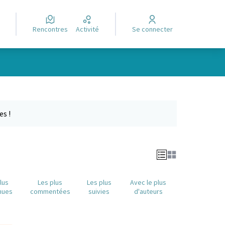
Rencontres
Activité
Se connecter
Leaflet
|
©
OpenStreetMap
contributors
e des points de carte. L'élément peut être utilisé avec un lecteur
es !
lus
Les plus
Les plus
Avec le plus
nues
commentées
suivies
d'auteurs