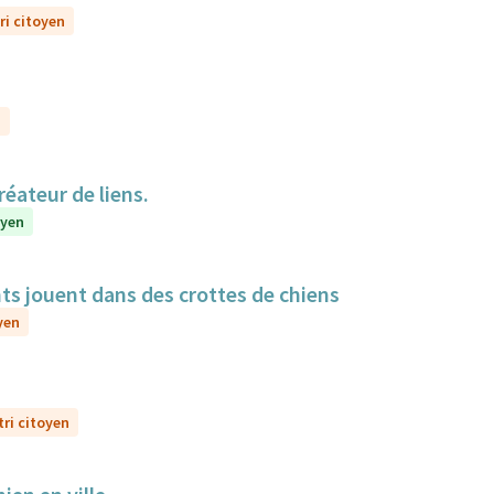
ri citoyen
n
réateur de liens.
oyen
nts jouent dans des crottes de chiens
yen
tri citoyen