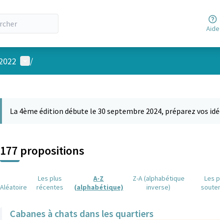
Aide
Menu utilisateur
 2022
/
 la carte
 suivant est une carte qui présente les éléments de cette page comm
La 4ème édition débute le 30 septembre 2024, préparez vos idé
177 propositions
Les plus
A-Z
Z-A (alphabétique
Les p
Aléatoire
récentes
(alphabétique)
inverse)
soute
Cabanes à chats dans les quartiers