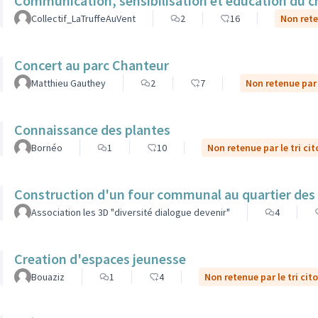
Communication, sensibilisation et éducation du ch
Collectif_LaTruffeAuVent
2
16
Non rete
Concert au parc Chanteur
Matthieu Gauthey
2
7
Non retenue par 
Connaissance des plantes
Bornéo
1
10
Non retenue par le tri ci
Construction d'un four communal au quartier des
Association les 3D "diversité dialogue devenir"
4
Creation d'espaces jeunesse
Bouaziz
1
4
Non retenue par le tri cit