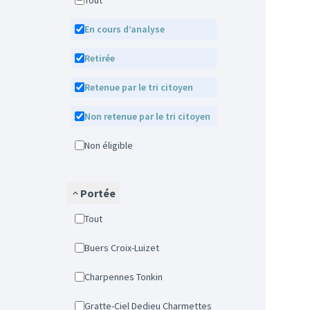
Tout
En cours d’analyse
Retirée
Retenue par le tri citoyen
Non retenue par le tri citoyen
Non éligible
Portée
Tout
Buers Croix-Luizet
Charpennes Tonkin
Gratte-Ciel Dedieu Charmettes