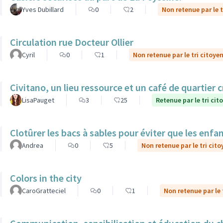
Yves Dubillard
0
2
Non retenue par le t
Circulation rue Docteur Ollier
Cyril
0
1
Non retenue par le tri citoye
Civitano, un lieu ressource et un café de quartier c
LisaPauget
3
25
Retenue par le tri cit
Clotûrer les bacs à sables pour éviter que les enfa
Andrea
0
5
Non retenue par le tri cito
Colors in the city
CaroGratteciel
0
1
Non retenue par le 