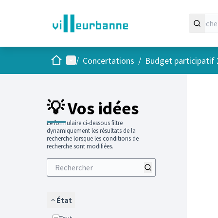
Accueil
Menu principal
/
Concertations
/
Budget participatif
Passer
L'élément
+
−
💡 Vos idées
Le formulaire ci-dessous filtre
dynamiquement les résultats de la
recherche lorsque les conditions de
recherche sont modifiées.
État