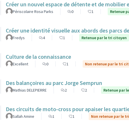
Créer un nouvel espace de détente et de mobilier 
Périscolaire Rosa Parks
0
1
Retenue pa
Créer une identité visuelle aux abords des parcs de 
Fredys
4
1
Retenue par le tri citoyen
Culture de la connaissance
Excellent
0
1
Non retenue par le tri ci
Des balançoires au parc Jorge Semprun
Mathias DELEPIERRE
2
2
Retenue par le
Des circuits de moto-cross pour apaiser les quarti
Sallah Amine
1
1
Non retenue par le tr