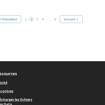
Précédent
1
2
3
4
…
8
Suivant
ssources
ivité
ncontres
écharger les fichiers
en Data