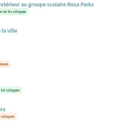
extérieur au groupe scolaire Rosa Parks
r le tri citoyen
la ville
toyen
 tri citoyen
ers
i citoyen