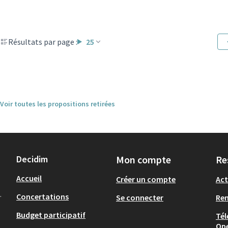
Résultats par page :
25
Voir toutes les propositions retirées
Decidim
Mon compte
Re
Accueil
Créer un compte
Act
.
Concertations
Se connecter
Re
Budget participatif
Tél
Op