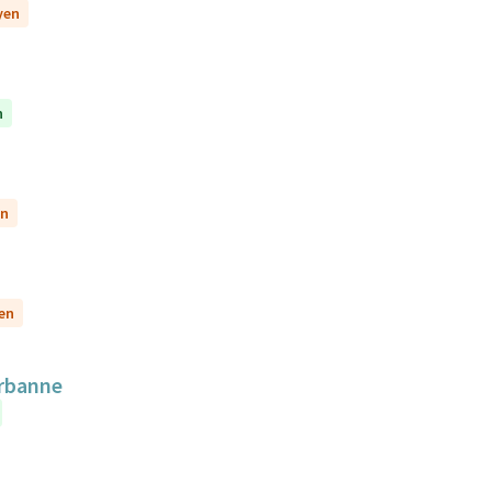
yen
n
en
yen
urbanne