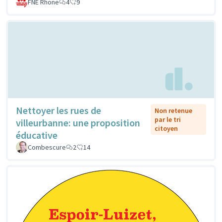
FNE Rhone
4
9
Nettoyer les rues de
Non retenue
par le tri
villeurbanne: une proposition
citoyen
éducative
Combescure
2
14