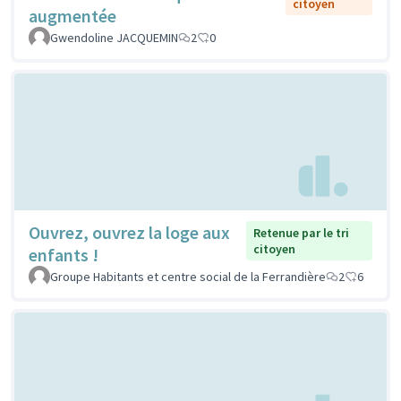
citoyen
augmentée
Gwendoline JACQUEMIN
2
0
Ouvrez, ouvrez la loge aux
Retenue par le tri
citoyen
enfants !
Groupe Habitants et centre social de la Ferrandière
2
6