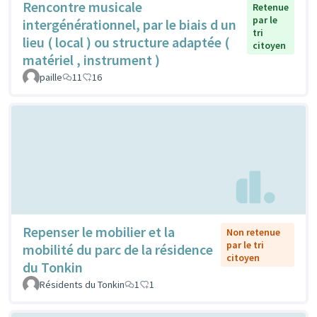
Rencontre musicale
Retenue
par le
intergénérationnel, par le biais d un
tri
lieu ( local ) ou structure adaptée (
citoyen
matériel , instrument )
paille
11
16
Repenser le mobilier et la
Non retenue
par le tri
mobilité du parc de la résidence
citoyen
du Tonkin
Résidents du Tonkin
1
1