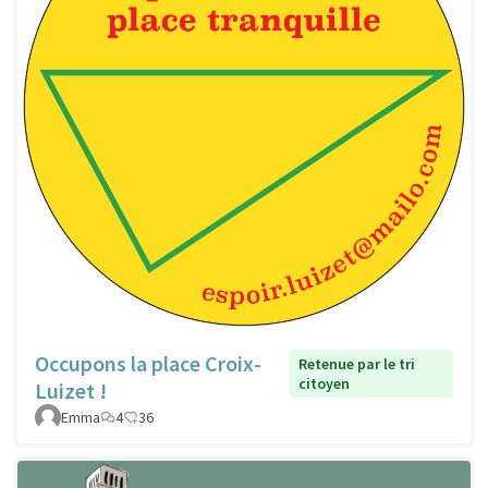
Occupons la place Croix-
Retenue par le tri
citoyen
Luizet !
Emma
4
36