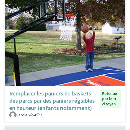
Remplacer les paniers de baskets
Retenue
par le tri
des parcs par des paniers réglables
citoyen
en hauteur (enfants notamment)
CaroleS
4
2