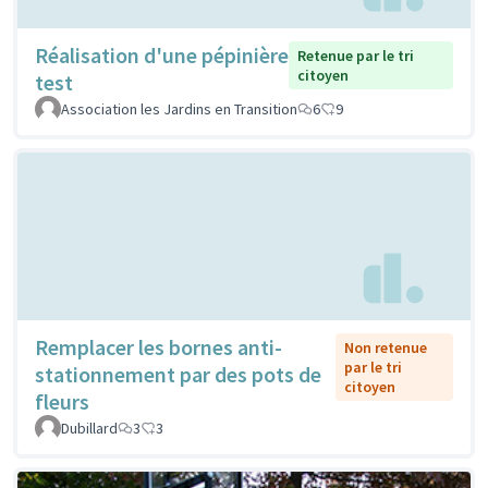
Réalisation d'une pépinière
Retenue par le tri
citoyen
test
Association les Jardins en Transition
6
9
Remplacer les bornes anti-
Non retenue
par le tri
stationnement par des pots de
citoyen
fleurs
Dubillard
3
3