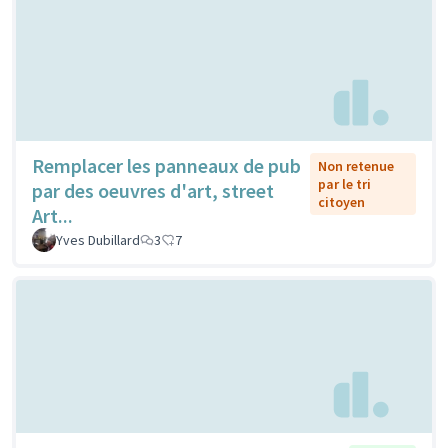
Remplacer les panneaux de pub
Non retenue
par le tri
par des oeuvres d'art, street
citoyen
Art...
Yves Dubillard
3
7