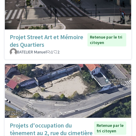
Projet Street Art et Mémoire
Retenue par le tri
citoyen
des Quartiers
BATELIER Manuel
1
2
Projets d'occupation du
Retenue par le
tri citoyen
tènement au 2, rue du cimetière