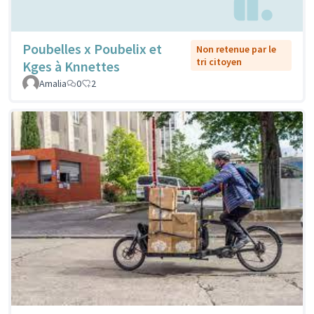
Poubelles x Poubelix et
Non retenue par le
tri citoyen
Kges à Knnettes
Amalia
0
2