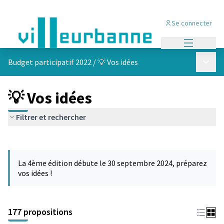
Se connecter
Menu princi
Menu p
Budget participatif 2022
/
💡 Vos idées
💡 Vos idées
Filtrer et rechercher
Passer la carte
Leaflet
|
©
OpenStreetMap
contributors
L'élément suivant est une carte qui présente les éléments de cet
+
La 4ème édition débute le 30 septembre 2024, préparez
−
vos idées !
177 propositions