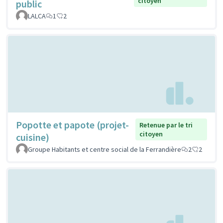
citoyen
public
LALCA
1
2
Popotte et papote (projet-
Retenue par le tri
citoyen
cuisine)
Groupe Habitants et centre social de la Ferrandière
2
2