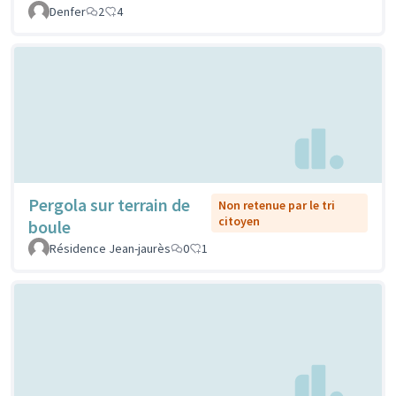
Denfer
2
4
Pergola sur terrain de
Non retenue par le tri
citoyen
boule
Résidence Jean-jaurès
0
1