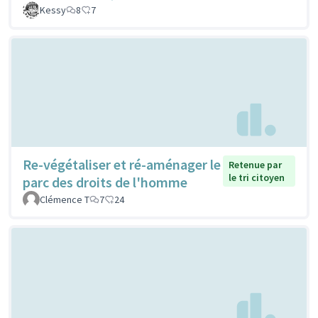
Kessy
8
7
Re-végétaliser et ré-aménager le
Retenue par
le tri citoyen
parc des droits de l'homme
Clémence T
7
24