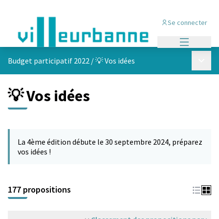
Se connecter
Menu princi
Menu p
Budget participatif 2022
/
💡 Vos idées
💡 Vos idées
Passer la carte
Leaflet
|
©
OpenStreetMap
contributors
L'élément suivant est une carte qui présente les éléments de cet
+
La 4ème édition débute le 30 septembre 2024, préparez
−
vos idées !
177 propositions