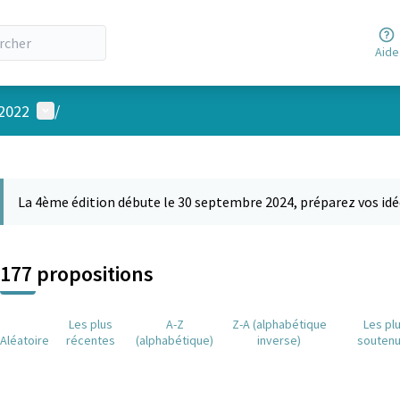
Aide
Menu utilisateur
 2022
/
 la carte
 suivant est une carte qui présente les éléments de cette page comm
La 4ème édition débute le 30 septembre 2024, préparez vos idé
177 propositions
Les plus
A-Z
Z-A (alphabétique
Les pl
Aléatoire
récentes
(alphabétique)
inverse)
souten