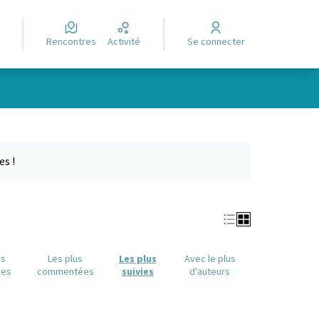
Rencontres
Activité
Se connecter
Leaflet
|
©
OpenStreetMap
contributors
e des points de carte. L'élément peut être utilisé avec un lecteur
es !
us
Les plus
Les plus
Avec le plus
ues
commentées
suivies
d'auteurs