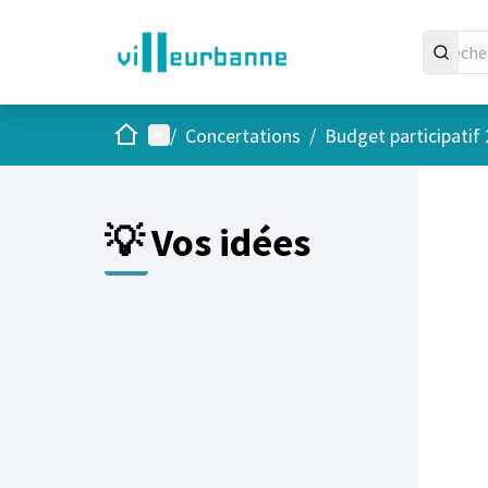
Accueil
Menu principal
/
Concertations
/
Budget participatif
Passer
L'élément
+
−
💡 Vos idées