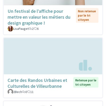
Un festival de l’affiche pour
Non retenue
par le tri
mettre en valeur les métiers du
citoyen
design graphique !
LisaPauget
2
6
Carte des Randos Urbaines et
Retenue par le
tri citoyen
Culturelles de Villeurbanne
2Bech
0
11