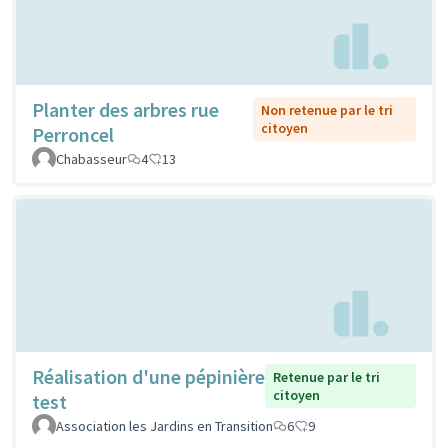
Planter des arbres rue
Non retenue par le tri
citoyen
Perroncel
Chabasseur
4
13
Réalisation d'une pépinière
Retenue par le tri
citoyen
test
Association les Jardins en Transition
6
9