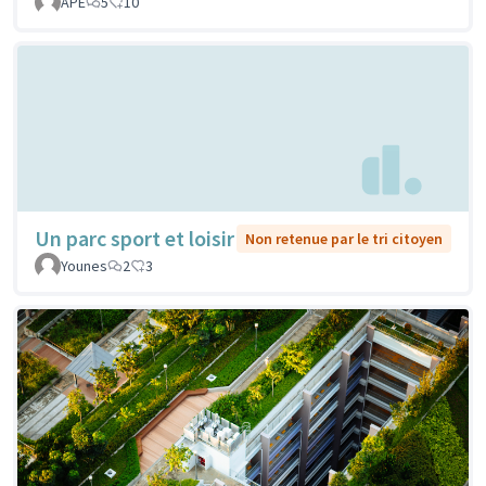
APE
5
10
Un parc sport et loisir
Non retenue par le tri citoyen
Younes
2
3