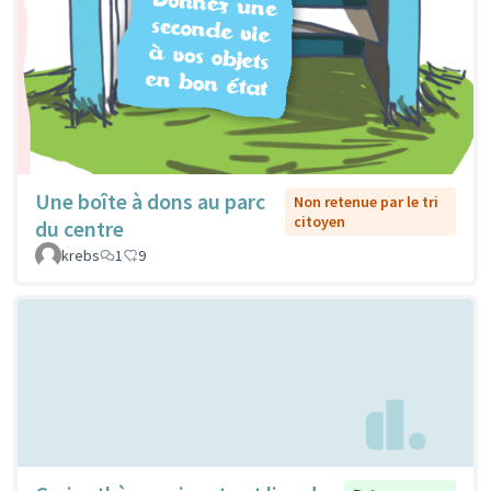
Une boîte à dons au parc
Non retenue par le tri
citoyen
du centre
krebs
1
9