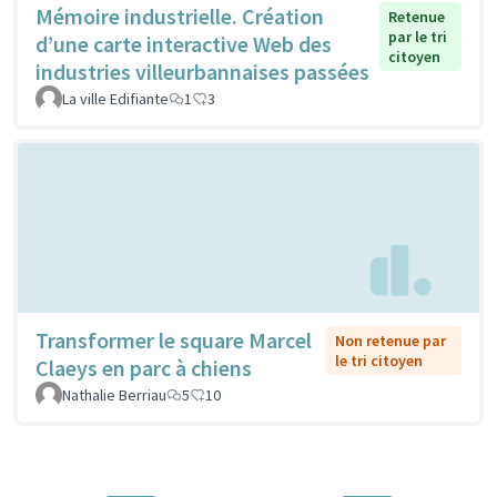
Mémoire industrielle. Création
Retenue
par le tri
d’une carte interactive Web des
citoyen
industries villeurbannaises passées
La ville Edifiante
1
3
Transformer le square Marcel
Non retenue par
le tri citoyen
Claeys en parc à chiens
Nathalie Berriau
5
10