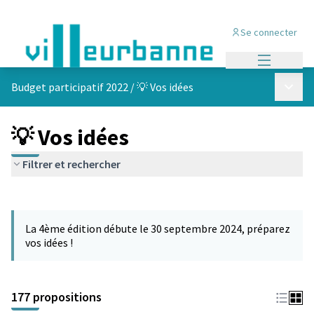
Se connecter
Menu princi
Menu p
Budget participatif 2022
/
💡 Vos idées
💡 Vos idées
Filtrer et rechercher
Passer la carte
Leaflet
|
©
OpenStreetMap
contributors
L'élément suivant est une carte qui présente les éléments de cet
+
La 4ème édition débute le 30 septembre 2024, préparez
−
vos idées !
177 propositions