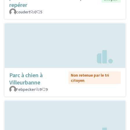
repérer
coudert
0
5
Parc à chien à
Non retenue par le tri
citoyen
Villeurbanne
Febpecker
9
9