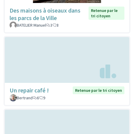
Des maisons à oiseaux dans
Retenue par le
tri citoyen
les parcs de la Ville
BATELIER Manuel
3
8
Un repair café !
Retenue par le tri citoyen
Bertrand
6
9