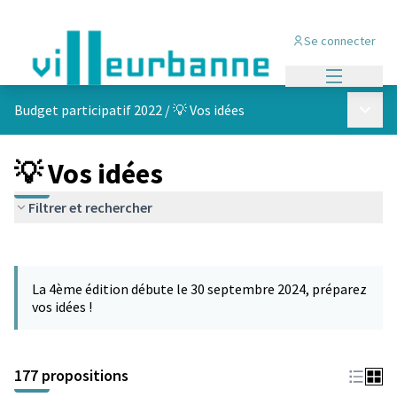
Se connecter
Menu princi
Menu p
Budget participatif 2022
/
💡 Vos idées
💡 Vos idées
Filtrer et rechercher
Passer la carte
Leaflet
|
©
OpenStreetMap
contributors
L'élément suivant est une carte qui présente les éléments de cet
+
La 4ème édition débute le 30 septembre 2024, préparez
−
vos idées !
177 propositions