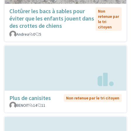
Clotûrer les bacs à sables pour
Non
retenue par
éviter que les enfants jouent dans
le tri
des crottes de chiens
citoyen
Andrea
0
5
Plus de canisites
Non retenue par le tri citoyen
BENOIT
14
11