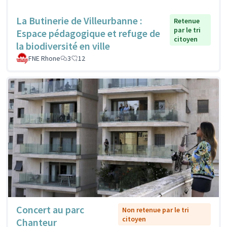
La Butinerie de Villeurbanne :
Retenue
par le tri
Espace pédagogique et refuge de
citoyen
la biodiversité en ville
FNE Rhone
3
12
Concert au parc
Non retenue par le tri
citoyen
Chanteur