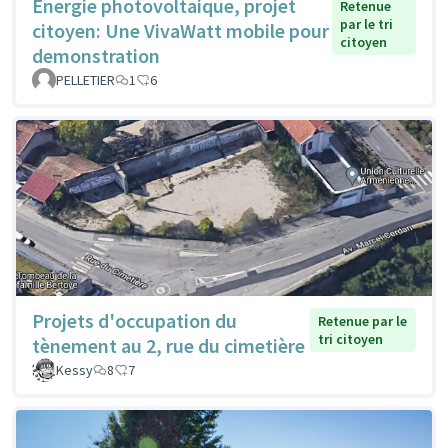
Energie photovoltaique, projet
Retenue
par le tri
citoyen: Une VivaWatt mobile pour
citoyen
demonstration
PELLETIER
1
6
Projets d'occupation du
Retenue par le
tri citoyen
tènement au 2, rue du cimetière
Kessy
8
7