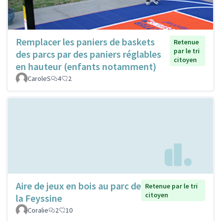
Remplacer les paniers de baskets
Retenue
par le tri
des parcs par des paniers réglables
citoyen
en hauteur (enfants notamment)
CaroleS
4
2
Aire de jeux en bois au parc de
Retenue par le tri
citoyen
la Feyssine
Coralie
2
10