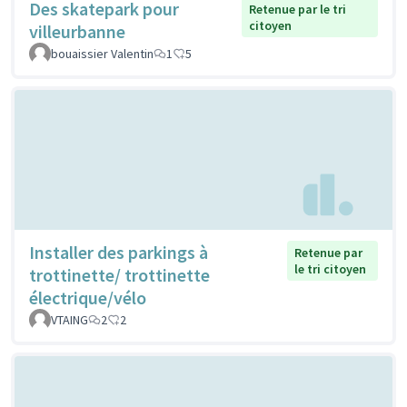
Des skatepark pour
Retenue par le tri
citoyen
villeurbanne
bouaissier Valentin
1
5
Installer des parkings à
Retenue par
le tri citoyen
trottinette/ trottinette
électrique/vélo
VTAING
2
2