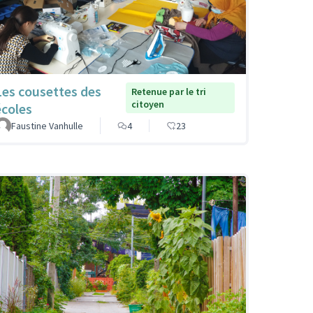
Les cousettes des
Retenue par le tri
citoyen
écoles
Faustine Vanhulle
4
23