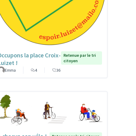
Occupons la place Croix-
Retenue par le tri
citoyen
Luizet !
Emma
4
36