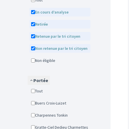
Tout
En cours d’analyse
Retirée
Retenue par le tri citoyen
Non retenue par le tri citoyen
Non éligible
Portée
Tout
Buers Croix-Luizet
Charpennes Tonkin
Gratte-Ciel Dedieu Charmettes