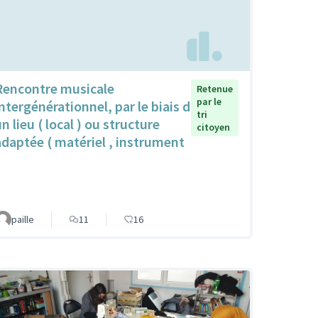
Rencontre musicale
Retenue
par le
intergénérationnel, par le biais d
tri
n lieu ( local ) ou structure
citoyen
adaptée ( matériel , instrument
paille
11
16