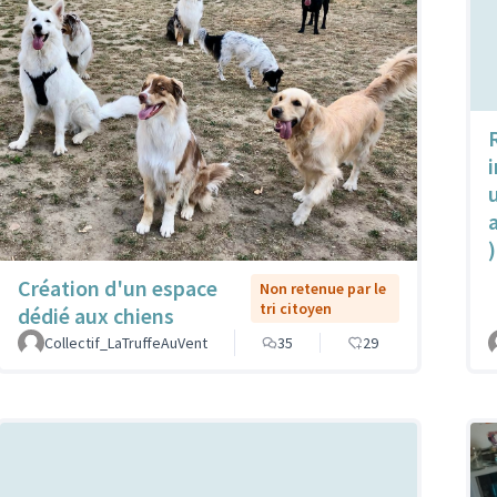
u
)
Création d'un espace
Non retenue par le
tri citoyen
dédié aux chiens
Collectif_LaTruffeAuVent
35
29