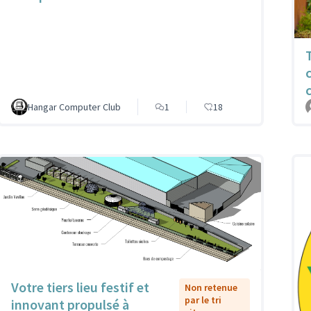
Hangar Computer Club
1
18
Votre tiers lieu festif et
Non retenue
par le tri
innovant propulsé à