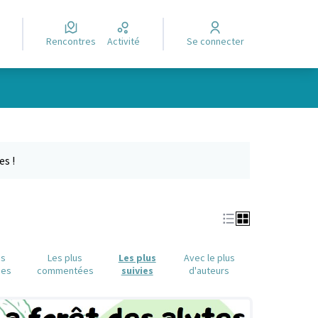
Rencontres
Activité
Se connecter
Leaflet
|
©
OpenStreetMap
contributors
e des points de carte. L'élément peut être utilisé avec un lecteur
es !
us
Les plus
Les plus
Avec le plus
ues
commentées
suivies
d'auteurs