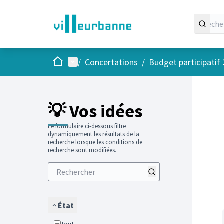
Accueil
Menu principal
/
Concertations
/
Budget participatif
Passer
L'élément
+
−
💡 Vos idées
Le formulaire ci-dessous filtre
dynamiquement les résultats de la
recherche lorsque les conditions de
recherche sont modifiées.
État