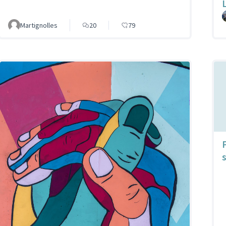
Martignolles
20
79