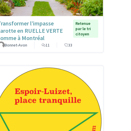
Transformer l’impasse
Retenue
par le tri
carotte en RUELLE VERTE
citoyen
comme à Montréal
Bonnet-Avon
11
33