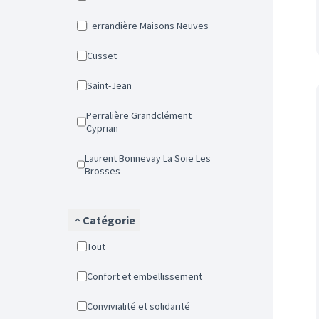
Ferrandière Maisons Neuves
Cusset
Saint-Jean
Perralière Grandclément
Cyprian
Laurent Bonnevay La Soie Les
Brosses
Catégorie
Tout
Confort et embellissement
Convivialité et solidarité