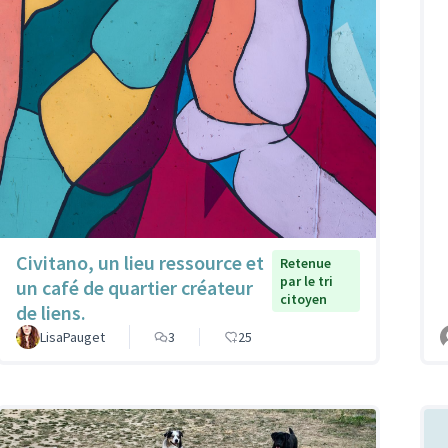
Civitano, un lieu ressource et
Retenue
par le tri
un café de quartier créateur
citoyen
de liens.
LisaPauget
3
25