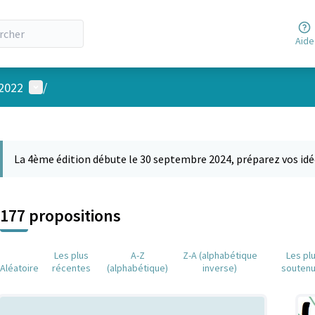
Aide
Menu utilisateur
 2022
/
 la carte
 suivant est une carte qui présente les éléments de cette page comm
La 4ème édition débute le 30 septembre 2024, préparez vos idé
177 propositions
Les plus
A-Z
Z-A (alphabétique
Les pl
Aléatoire
récentes
(alphabétique)
inverse)
souten