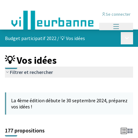
Se connecter
Menu princi
Menu p
Budget participatif 2022
/
💡 Vos idées
💡 Vos idées
Filtrer et rechercher
Passer la carte
Leaflet
|
©
OpenStreetMap
contributors
L'élément suivant est une carte qui présente les éléments de cet
+
La 4ème édition débute le 30 septembre 2024, préparez
−
vos idées !
177 propositions