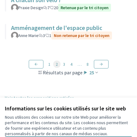
Praxie Design
7
20
Retenue par le tri citoyen
Amménagement de l'espace public
Anne Marie
3
1
Non retenue par le tri citoyen
1
2
3
4
…
8
Résultats par page :
25
Voir toutes les propositions retirées
Informations sur les cookies utilisés sur le site web
Nous utilisons des cookies sur notre site Web pour améliorer la
Conditions d'utilisation
performance et les contenus du site. Les cookies nous permettent
Paramètres des cookies
de fournir une expérience utilisateur et un contenu plus
Participez Villeurbanne sur X
Participez Villeurbanne sur Facebook
Participez Villeurbanne sur Instagram
Participez Villeurbanne sur YouTube
personnalisés à partir de nos canaux de médias sociaux.