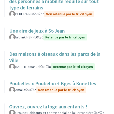
des personnes à mobilité réduite sur tout
type de terrains
PEREIRA Rui
0
7
Non retenue par le tri citoyen
Une aire de jeux à St-Jean
la blink HSN
0
0
Retenue par le tri citoyen
Des maisons à oiseaux dans les parcs de la
Ville
BATELIER Manuel
3
8
Retenue par le tri citoyen
Poubelles x Poubelix et Kges à Knnettes
Amalia
0
2
Non retenue par le tri citoyen
Ouvrez, ouvrez la loge aux enfants !
Groupe Habitants et centre social de la Ferrandière
2
6