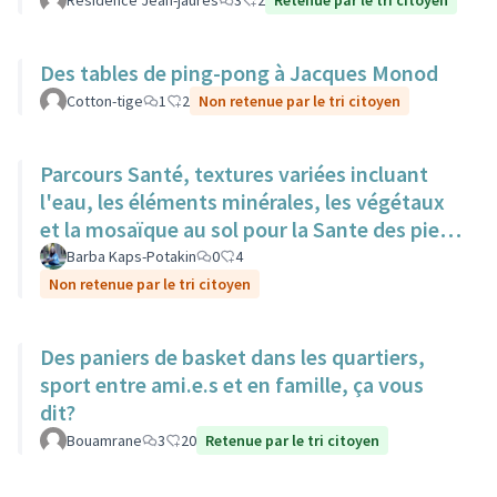
Résidence Jean-jaurès
3
2
Retenue par le tri citoyen
Des tables de ping-pong à Jacques Monod
Cotton-tige
1
2
Non retenue par le tri citoyen
Parcours Santé, textures variées incluant
l'eau, les éléments minérales, les végétaux
et la mosaïque au sol pour la Sante des pieds
nus.
Barba Kaps-Potakin
0
4
Non retenue par le tri citoyen
Des paniers de basket dans les quartiers,
sport entre ami.e.s et en famille, ça vous
dit?
Bouamrane
3
20
Retenue par le tri citoyen