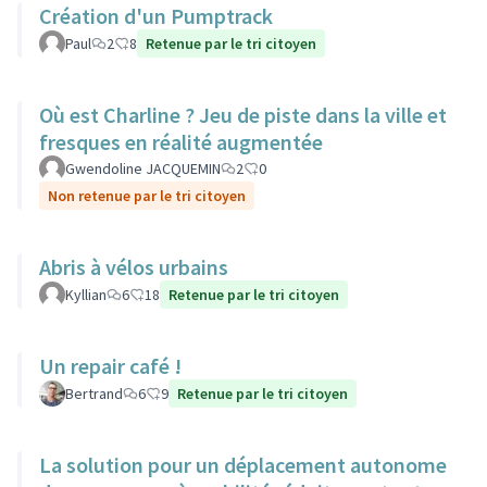
Création d'un Pumptrack
Paul
2
8
Retenue par le tri citoyen
Où est Charline ? Jeu de piste dans la ville et
fresques en réalité augmentée
Gwendoline JACQUEMIN
2
0
Non retenue par le tri citoyen
Abris à vélos urbains
Kyllian
6
18
Retenue par le tri citoyen
Un repair café !
Bertrand
6
9
Retenue par le tri citoyen
La solution pour un déplacement autonome