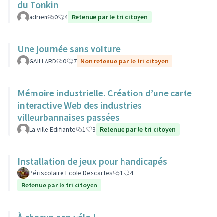
du Tonkin
adrien
0
4
Retenue par le tri citoyen
Une journée sans voiture
GAILLARD
0
7
Non retenue par le tri citoyen
Mémoire industrielle. Création d’une carte
interactive Web des industries
villeurbannaises passées
La ville Edifiante
1
3
Retenue par le tri citoyen
Installation de jeux pour handicapés
Périscolaire Ecole Descartes
1
4
Retenue par le tri citoyen
À chacun son vélo !