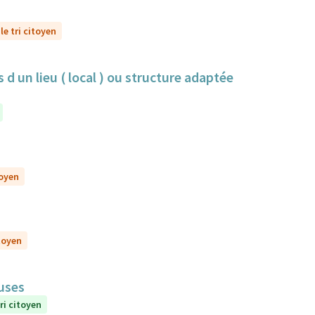
le tri citoyen
 d un lieu ( local ) ou structure adaptée
toyen
itoyen
euses
ri citoyen