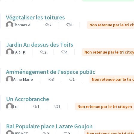
Végetaliser les toitures
Thomas A
2
8
Non retenue par le tri c
Jardin Au dessus des Toits
PART K
2
4
Non retenue par le tri cito
Amménagement de l'espace public
Anne Marie
3
1
Non retenue par le tri 
Un Accrobranche
Lrs
1
1
Non retenue par le tri citoyen
Bal Populaire place Lazare Goujon
MERMET
0
0
Non retenue par le tri cit