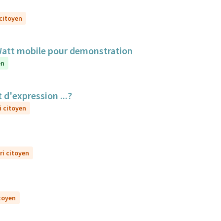
 citoyen
aWatt mobile pour demonstration
en
 d'expression ...?
i citoyen
ri citoyen
itoyen