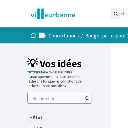
Accueil
Menu principal
/
Concertations
/
Budget participatif
Passer
L'élément
+
−
💡 Vos idées
Le formulaire ci-dessous filtre
dynamiquement les résultats de la
recherche lorsque les conditions de
recherche sont modifiées.
État