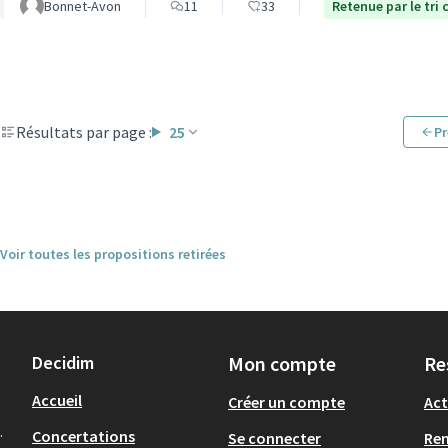
Bonnet-Avon
11
33
Retenue par le tri 
Résultats par page :
25
Pr
Voir toutes les propositions retirées
Decidim
Mon compte
Re
Accueil
Créer un compte
Act
.
Concertations
Se connecter
Re