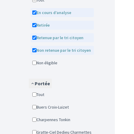
Tout
En cours d’analyse
Retirée
Retenue par le tri citoyen
Non retenue par le tri citoyen
Non éligible
Portée
Tout
Buers Croix-Luizet
Charpennes Tonkin
Gratte-Ciel Dedieu Charmettes