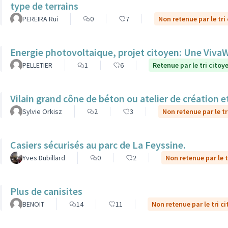
type de terrains
PEREIRA Rui
0
7
Non retenue par le tri
Energie photovoltaique, projet citoyen: Une Viv
PELLETIER
1
6
Retenue par le tri citoy
Vilain grand cône de béton ou atelier de création et
Sylvie Orkisz
2
3
Non retenue par le tr
Casiers sécurisés au parc de La Feyssine.
Yves Dubillard
0
2
Non retenue par le t
Plus de canisites
BENOIT
14
11
Non retenue par le tri c