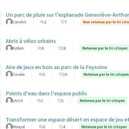
Un parc de pluie sur l'esplanade Geneviève-Antho
CaroleS
2
7
Non retenue par le tri cit
Abris à vélos urbains
Kyllian
6
18
Retenue par le tri citoyen
Aire de jeux en bois au parc de la Feyssine
Coralie
2
10
Retenue par le tri citoyen
Points d'eau dans l'espace public
LALCA
1
2
Retenue par le tri citoyen
Transformer une espace désert en espace de jeu et
Mouyal
0
4
Retenue par le tri citoyen