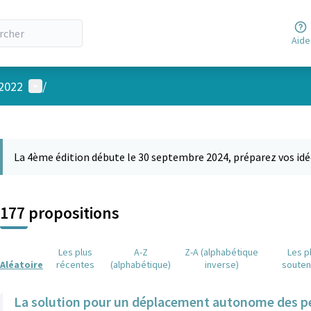
Aide
Menu utilisateur
 2022
/
 la carte
 suivant est une carte qui présente les éléments de cette page comm
La 4ème édition débute le 30 septembre 2024, préparez vos idé
177 propositions
Les plus
A-Z
Z-A (alphabétique
Les p
Aléatoire
récentes
(alphabétique)
inverse)
soute
La solution pour un déplacement autonome des per