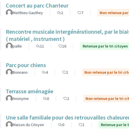
Concert au parc Chanteur
Matthieu Gauthey
2
7
Non retenue par 
Rencontre musicale intergénérationnel, par le biais
( matériel , instrument )
paille
11
16
Retenue par le tri citoyen
Parc pour chiens
Bonnano
4
2
Non retenue par le tri ci
Terrasse aménagée
Anonyme
0
2
Non retenue par le tri c
Une salle familiale pour des retrouvailles chaleur
Maison du Citoyen
0
1
Retenue par le t