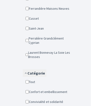
Ferrandière Maisons Neuves
Cusset
Saint-Jean
Perralière Grandclément
Cyprian
Laurent Bonnevay La Soie Les
Brosses
Catégorie
Tout
Confort et embellissement
Convivialité et solidarité