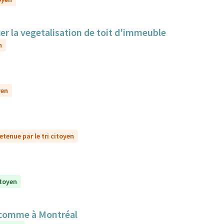
cer la vegetalisation de toit d'immeuble
n
yen
etenue par le tri citoyen
itoyen
 comme à Montréal