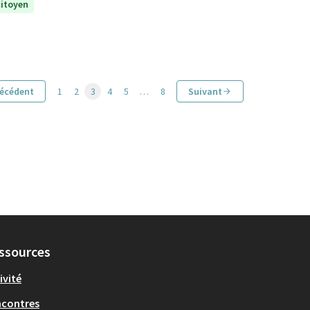
citoyen
écédent
1
2
3
4
5
…
8
Suivant
ssources
ivité
ncontres