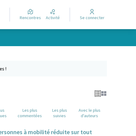
Rencontres
Activité
Se connecter
Leaflet
|
©
OpenStreetMap
contributors
e des points de carte. L'élément peut être utilisé avec un lecteur
es !
lus
Les plus
Les plus
Avec le plus
nues
commentées
suivies
d'auteurs
sonnes à mobilité réduite sur tout