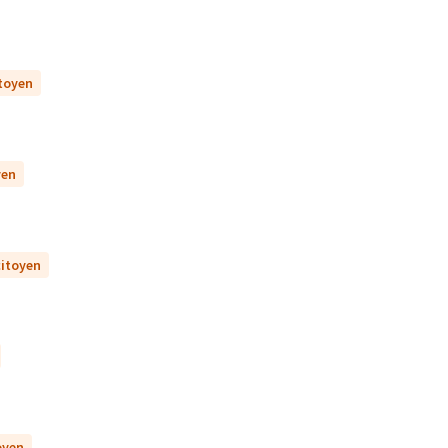
itoyen
yen
citoyen
oyen