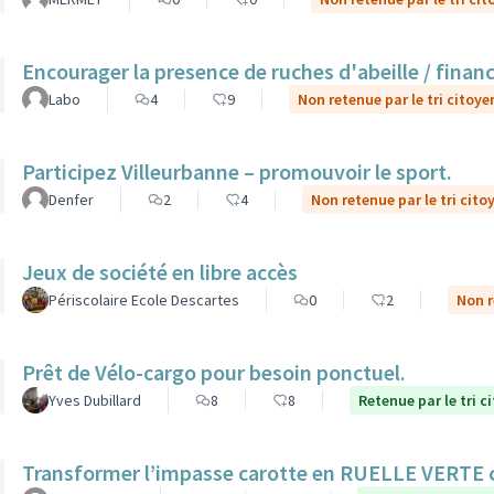
Encourager la presence de ruches d'abeille / finan
Labo
4
9
Non retenue par le tri citoye
Participez Villeurbanne – promouvoir le sport.
Denfer
2
4
Non retenue par le tri cito
Jeux de société en libre accès
Périscolaire Ecole Descartes
0
2
Non r
Prêt de Vélo-cargo pour besoin ponctuel.
Yves Dubillard
8
8
Retenue par le tri c
Transformer l’impasse carotte en RUELLE VERTE