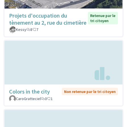
Projets d'occupation du
Retenue par le
tri citoyen
tènement au 2, rue du cimetière
Kessy
8
7
Colors in the city
Non retenue par le tri citoyen
CaroGratteciel
0
1