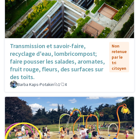
Transmission et savoir-faire,
Non
retenue
recyclage d'eau, lombricompost;
par le
faire pousser les salades, aromates,
tri
fruit rouge, fleurs, des surfaces sur
citoyen
des toits.
Barba Kaps-Potakin
1
4