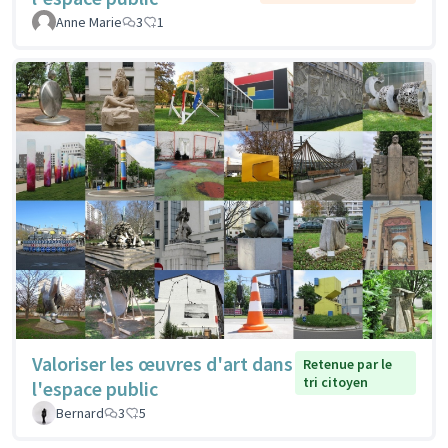
Anne Marie
3
1
Valoriser les œuvres d'art dans
Retenue par le
tri citoyen
l'espace public
Bernard
3
5