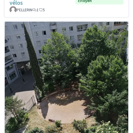
citoyen
vélos
PELLERIN
1
5