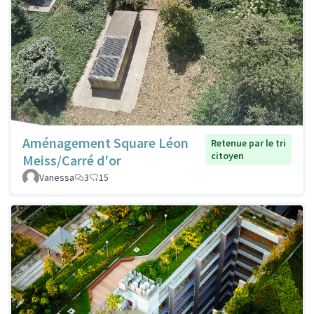
Aménagement Square Léon
Retenue par le tri
citoyen
Meiss/Carré d'or
Vanessa
3
15