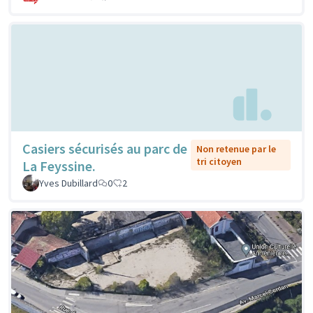
Casiers sécurisés au parc de
Non retenue par le
tri citoyen
La Feyssine.
Yves Dubillard
0
2