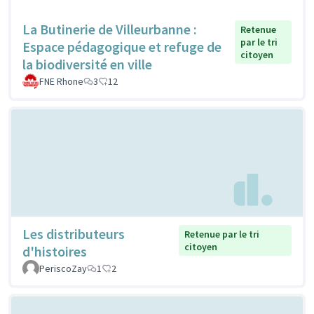
La Butinerie de Villeurbanne :
Retenue
par le tri
Espace pédagogique et refuge de
citoyen
la biodiversité en ville
FNE Rhone
3
12
Les distributeurs
Retenue par le tri
citoyen
d'histoires
PeriscoZay
1
2