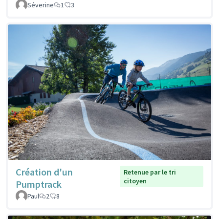
Séverine
1
3
Création d'un
Retenue par le tri
citoyen
Pumptrack
Paul
2
8