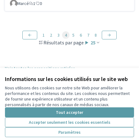
Marcé
1
0
1
2
3
4
5
6
7
8
Résultats par page :
25
Voir toutes les propositions retirées
Informations sur les cookies utilisés sur le site web
Nous utilisons des cookies sur notre site Web pour améliorer la
Conditions d'utilisation
performance et les contenus du site. Les cookies nous permettent
Paramètres des cookies
de fournir une expérience utilisateur et un contenu plus
Participez Villeurbanne sur X
Participez Villeurbanne sur Facebook
Participez Villeurbanne sur Instagram
Participez Villeurbanne sur YouTube
personnalisés à partir de nos canaux de médias sociaux.
(Lien externe)
(Lien externe)
(Lien externe)
(Lien externe)
Tout accepter
Accepter seulement les cookies essentiels
Licence Cre
(Lien extern
Paramètres
(Lien externe)
Site réalisé grâce au
logiciel libre Decidim
.