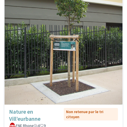
Nature en
Non retenue par le tri
citoyen
Vill’eurbanne
FNE Rhone
4
9