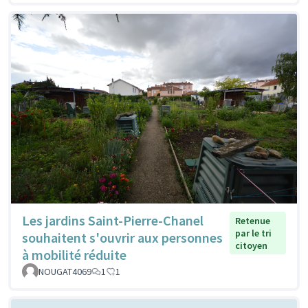
Les jardins Saint-Pierre-Chanel
Retenue
par le tri
souhaitent s'ouvrir aux personnes
citoyen
à mobilité réduite
NOUGAT4069
1
1