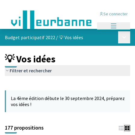
Se connecter
Menu princi
Menu p
Budget participatif 2022
/
💡 Vos idées
💡 Vos idées
Filtrer et rechercher
Passer la carte
Leaflet
|
©
OpenStreetMap
contributors
L'élément suivant est une carte qui présente les éléments de cet
+
La 4ème édition débute le 30 septembre 2024, préparez
−
vos idées !
177 propositions