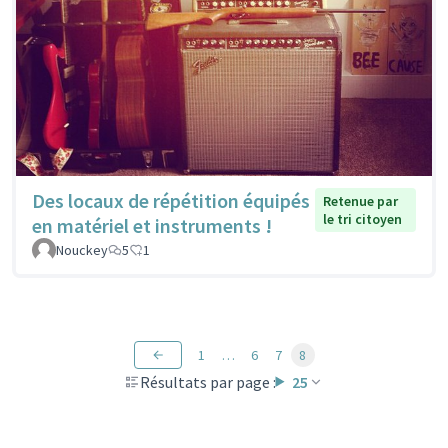
Des locaux de répétition équipés
Retenue par
le tri citoyen
en matériel et instruments !
Nouckey
5
1
1
…
6
7
8
Résultats par page :
25