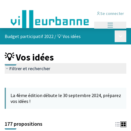
Se connecter
Menu princi
Menu p
Budget participatif 2022
/
💡 Vos idées
💡 Vos idées
Filtrer et rechercher
Passer la carte
Leaflet
|
©
OpenStreetMap
contributors
L'élément suivant est une carte qui présente les éléments de cet
+
La 4ème édition débute le 30 septembre 2024, préparez
−
vos idées !
177 propositions