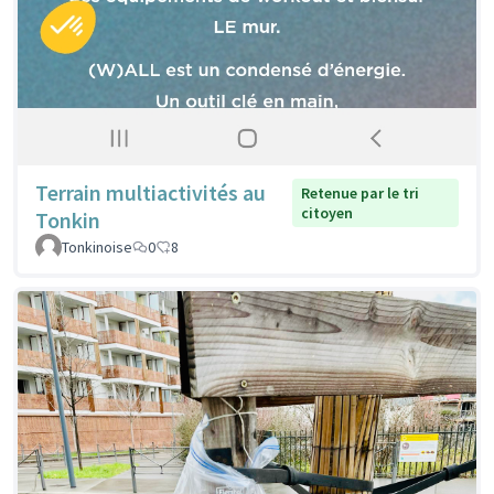
Terrain multiactivités au
Retenue par le tri
citoyen
Tonkin
Tonkinoise
0
8