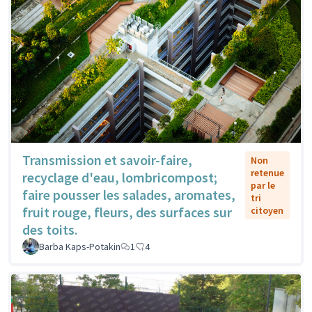
Transmission et savoir-faire,
Non
retenue
recyclage d'eau, lombricompost;
par le
faire pousser les salades, aromates,
tri
fruit rouge, fleurs, des surfaces sur
citoyen
des toits.
Barba Kaps-Potakin
1
4