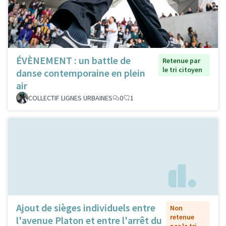
ÉVÈNEMENT : un battle de
Retenue par
le tri citoyen
danse contemporaine en plein
air
COLLECTIF LIGNES URBAINES
0
1
Ajout de sièges individuels entre
Non
retenue
l'avenue Platon et entre l'arrêt du