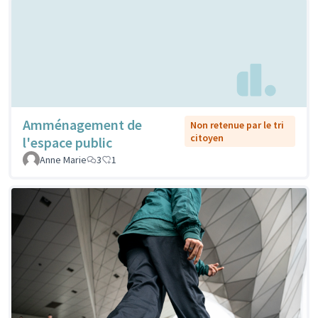
Amménagement de
Non retenue par le tri
citoyen
l'espace public
Anne Marie
3
1