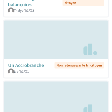
citoyen
balançoires
Thalya
1
2
Un Accrobranche
Non retenue par le tri citoyen
Lrs
1
1