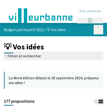
Se connecter
Menu princi
Menu p
Budget participatif 2022
/
💡 Vos idées
💡 Vos idées
Filtrer et rechercher
Passer la carte
Leaflet
|
©
OpenStreetMap
contributors
L'élément suivant est une carte qui présente les éléments de cet
+
La 4ème édition débute le 30 septembre 2024, préparez
−
vos idées !
177 propositions