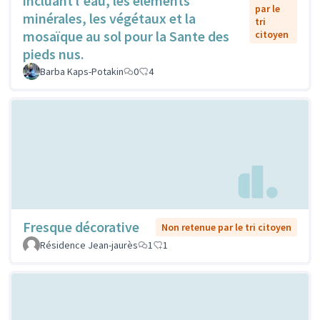
incluant l'eau, les éléments
par le
minérales, les végétaux et la
tri
mosaïque au sol pour la Sante des
citoyen
pieds nus.
Barba Kaps-Potakin
0
4
Fresque décorative
Non retenue par le tri citoyen
Résidence Jean-jaurès
1
1