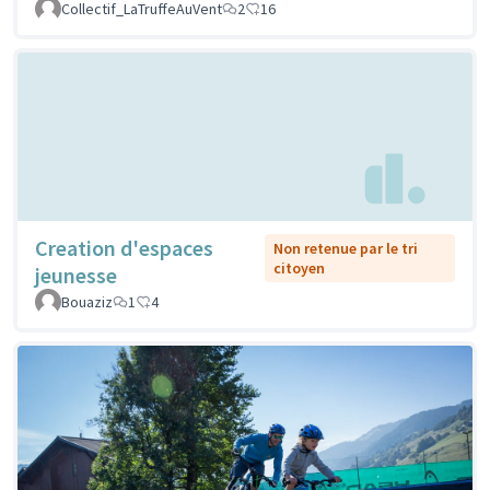
Collectif_LaTruffeAuVent
2
16
Creation d'espaces
Non retenue par le tri
citoyen
jeunesse
Bouaziz
1
4