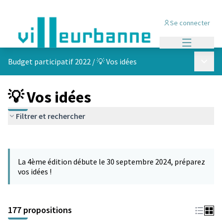
Se connecter
Menu princi
Menu p
Budget participatif 2022
/
💡 Vos idées
💡 Vos idées
Filtrer et rechercher
Passer la carte
Leaflet
|
©
OpenStreetMap
contributors
L'élément suivant est une carte qui présente les éléments de cet
+
La 4ème édition débute le 30 septembre 2024, préparez
−
vos idées !
177 propositions