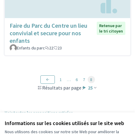
Faire du Parc du Centre un lieu
Retenue par
le tri citoyen
convivial et secure pour nos
enfants
Enfants du parc
22
23
1
…
6
7
8
Résultats par page :
25
Voir toutes les propositions retirées
Informations sur les cookies utilisés sur le site web
Nous utilisons des cookies sur notre site Web pour améliorer la
Conditions d'utilisation