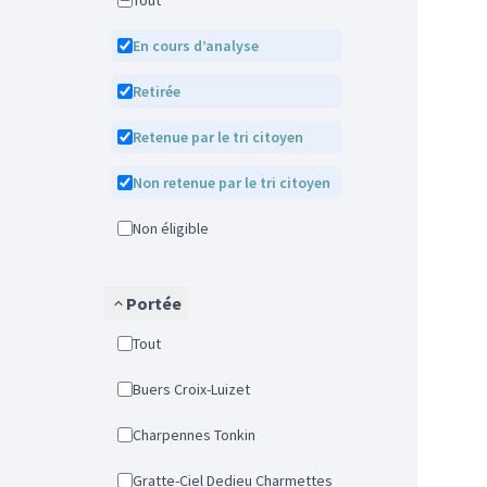
Tout
En cours d’analyse
Retirée
Retenue par le tri citoyen
Non retenue par le tri citoyen
Non éligible
Portée
Tout
Buers Croix-Luizet
Charpennes Tonkin
Gratte-Ciel Dedieu Charmettes