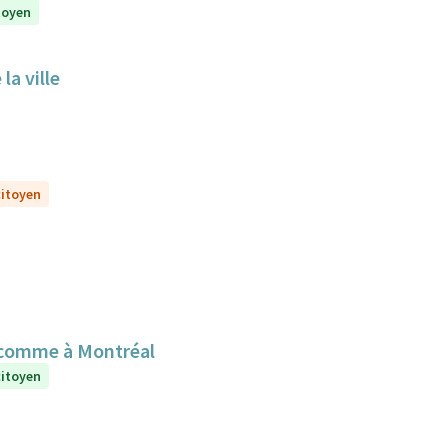
itoyen
la ville
citoyen
 comme à Montréal
citoyen