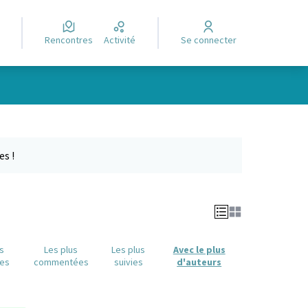
Rencontres
Activité
Se connecter
Leaflet
|
©
OpenStreetMap
contributors
e des points de carte. L'élément peut être utilisé avec un lecteur
es !
us
Les plus
Les plus
Avec le plus
es
commentées
suivies
d'auteurs