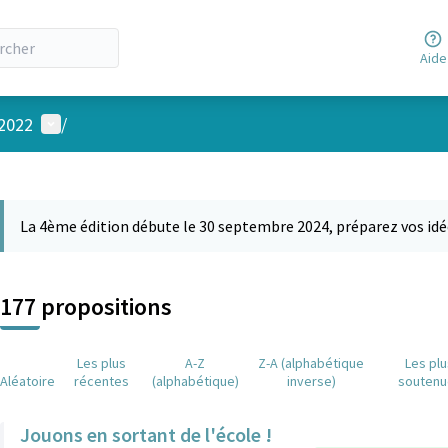
Aide
Menu utilisateur
 2022
/
 la carte
 suivant est une carte qui présente les éléments de cette page comm
La 4ème édition débute le 30 septembre 2024, préparez vos idé
177 propositions
Les plus
A-Z
Z-A (alphabétique
Les pl
Aléatoire
récentes
(alphabétique)
inverse)
soutenu
Jouons en sortant de l'école !