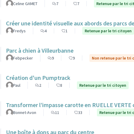
Celine GAMET
7
7
Retenue par le tri c
Créer une identité visuelle aux abords des parcs de 
Fredys
4
1
Retenue par le tri citoyen
Parc à chien à Villeurbanne
Febpecker
9
9
Non retenue par le tri 
Création d'un Pumptrack
Paul
2
8
Retenue par le tri citoyen
Transformer l’impasse carotte en RUELLE VERTE
Bonnet-Avon
11
33
Retenue par le tri 
Une boîte à dons au parc du centre