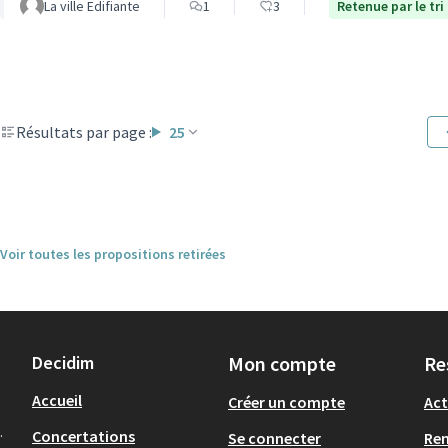
La ville Edifiante
1
3
Retenue par le tri
Résultats par page :
25
Voir toutes les propositions retirées
Decidim
Mon compte
Re
Accueil
Créer un compte
Act
.
Concertations
Se connecter
Re