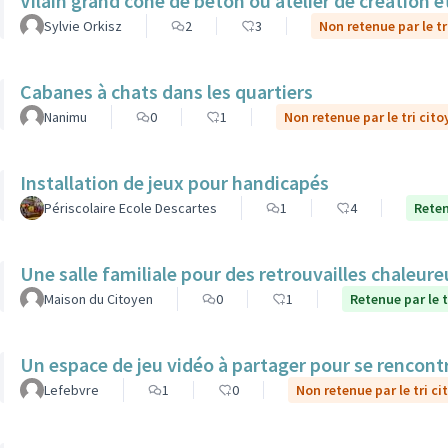
Vilain grand cône de béton ou atelier de création et
Sylvie Orkisz
2
3
Non retenue par le tr
Cabanes à chats dans les quartiers
Nanimu
0
1
Non retenue par le tri cito
Installation de jeux pour handicapés
Périscolaire Ecole Descartes
1
4
Reten
Une salle familiale pour des retrouvailles chaleur
Maison du Citoyen
0
1
Retenue par le t
Un espace de jeu vidéo à partager pour se rencont
Lefebvre
1
0
Non retenue par le tri ci