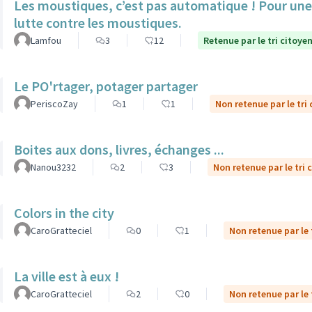
Les moustiques, c’est pas automatique ! Pour une 
lutte contre les moustiques.
Lamfou
3
12
Retenue par le tri citoye
Le PO'rtager, potager partager
PeriscoZay
1
1
Non retenue par le tri
Boites aux dons, livres, échanges ...
Nanou3232
2
3
Non retenue par le tri 
Colors in the city
CaroGratteciel
0
1
Non retenue par le 
La ville est à eux !
CaroGratteciel
2
0
Non retenue par le 