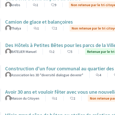
krebs
1
9
Non retenue par le tri citoy
Camion de glace et balançoires
Thalya
1
2
Non retenue par le tri cito
Des Hôtels à Petites Bêtes pour les parcs de la Vill
BATELIER Manuel
2
5
Retenue par le tri
Construction d'un four communal au quartier des
Association les 3D "diversité dialogue devenir"
4
Avoir 30 ans et vouloir fêter avec vous une nouvel
Maison du Citoyen
1
2
Non retenue par 