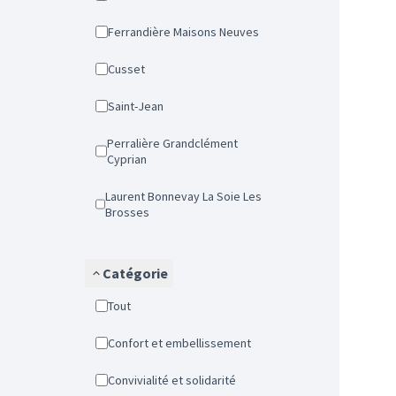
Ferrandière Maisons Neuves
Cusset
Saint-Jean
Perralière Grandclément
Cyprian
Laurent Bonnevay La Soie Les
Brosses
Catégorie
Tout
Confort et embellissement
Convivialité et solidarité