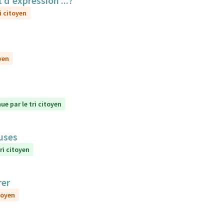
 d'expression ...?
i citoyen
yen
ue par le tri citoyen
euses
ri citoyen
rer
toyen