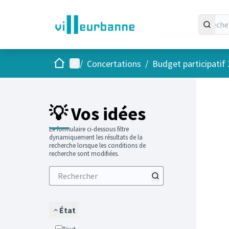
Accueil
Menu principal
/
Concertations
/
Budget participatif
Passer
L'élément
+
−
💡 Vos idées
Le formulaire ci-dessous filtre
dynamiquement les résultats de la
recherche lorsque les conditions de
recherche sont modifiées.
État