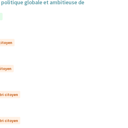
politique globale et ambitieuse de
n
 citoyen
citoyen
tri citoyen
tri citoyen