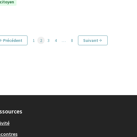
 citoyen
Précédent
1
2
3
4
…
8
Suivant
ssources
ivité
ncontres