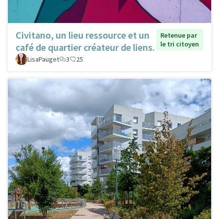
Civitano, un lieu ressource et un
Retenue par
le tri citoyen
café de quartier créateur de liens.
LisaPauget
3
25