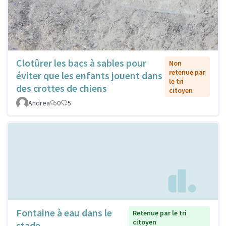
Clotûrer les bacs à sables pour
Non
retenue par
éviter que les enfants jouent dans
le tri
des crottes de chiens
citoyen
Andrea
0
5
Fontaine à eau dans le
Retenue par le tri
citoyen
stade