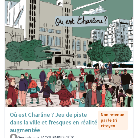
Où est Charline ? Jeu de piste
Non retenue
par le tri
dans la ville et fresques en réalité
citoyen
augmentée
Gwendoline JACQUEMIN
2
0