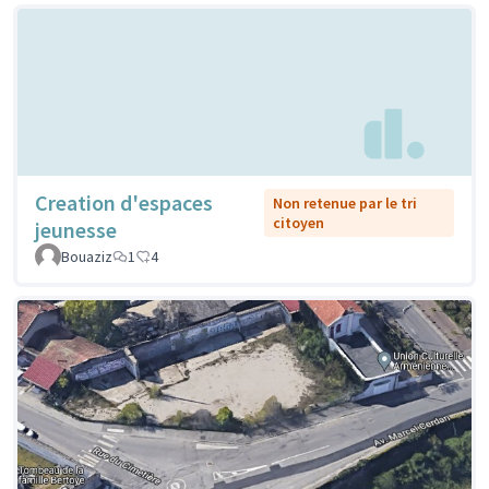
Creation d'espaces
Non retenue par le tri
citoyen
jeunesse
Bouaziz
1
4