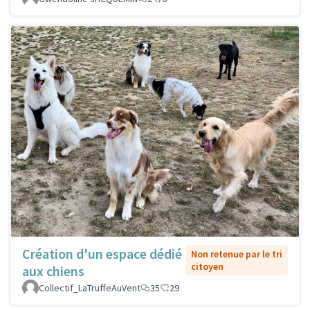
Création d'un espace dédié
Non retenue par le tri
citoyen
aux chiens
Collectif_LaTruffeAuVent
35
29