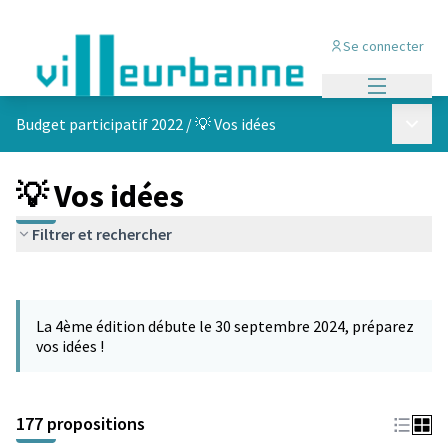
Se connecter
Menu princi
Menu p
Budget participatif 2022
/
💡 Vos idées
💡 Vos idées
Filtrer et rechercher
Passer la carte
Leaflet
|
©
OpenStreetMap
contributors
L'élément suivant est une carte qui présente les éléments de cet
+
La 4ème édition débute le 30 septembre 2024, préparez
−
vos idées !
177 propositions