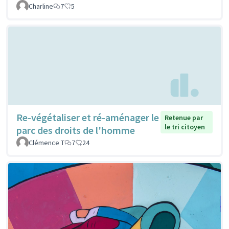
Charline
7
5
Re-végétaliser et ré-aménager le
Retenue par
le tri citoyen
parc des droits de l'homme
Clémence T
7
24