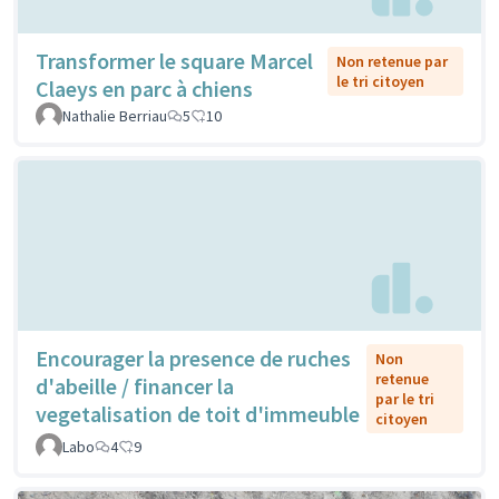
Transformer le square Marcel
Non retenue par
le tri citoyen
Claeys en parc à chiens
Nathalie Berriau
5
10
Encourager la presence de ruches
Non
retenue
d'abeille / financer la
par le tri
vegetalisation de toit d'immeuble
citoyen
Labo
4
9