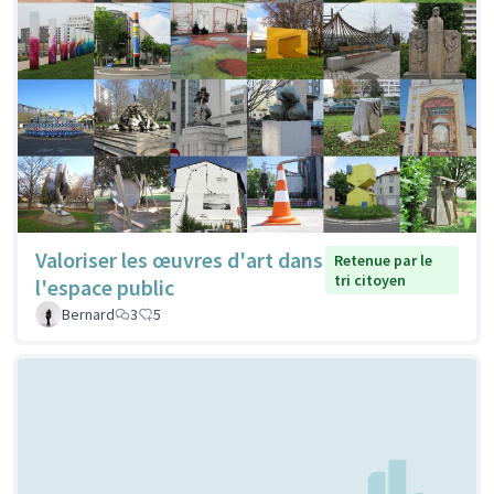
Valoriser les œuvres d'art dans
Retenue par le
tri citoyen
l'espace public
Bernard
3
5