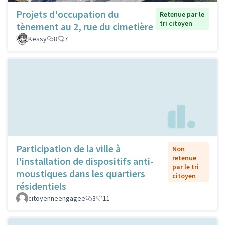
Projets d'occupation du
Retenue par le
tri citoyen
tènement au 2, rue du cimetière
Kessy
8
7
Participation de la ville à
Non
retenue
l'installation de dispositifs anti-
par le tri
moustiques dans les quartiers
citoyen
résidentiels
citoyenneengagee
3
11