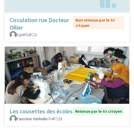
Circulation rue Docteur
Non retenue par le tri
citoyen
Ollier
Cyril
0
1
Les cousettes des écoles
Retenue par le tri citoyen
Faustine Vanhulle
4
23