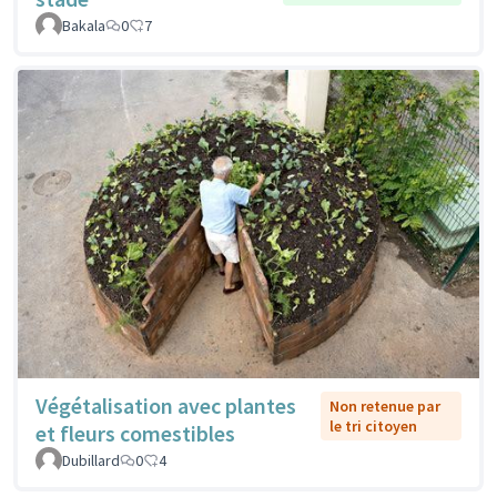
Bakala
0
7
Végétalisation avec plantes
Non retenue par
le tri citoyen
et fleurs comestibles
Dubillard
0
4