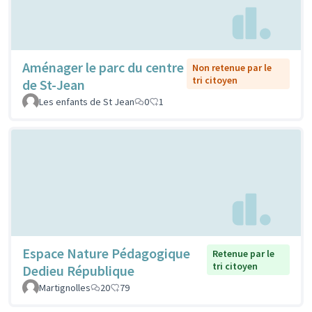
Aménager le parc du centre
Non retenue par le
tri citoyen
de St-Jean
Les enfants de St Jean
0
1
Espace Nature Pédagogique
Retenue par le
tri citoyen
Dedieu République
Martignolles
20
79