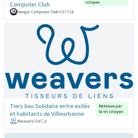
citoyen
Computer Club
Hangar Computer Club
1
18
Tiers lieu Solidaire entre exilés
Retenue par
le tri citoyen
et habitants de Villeurbanne
Weavers
0
2