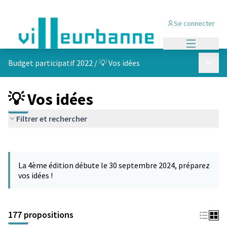
Se connecter
Menu princi
Menu p
Budget participatif 2022
/
💡 Vos idées
💡 Vos idées
Filtrer et rechercher
Passer la carte
Leaflet
|
©
OpenStreetMap
contributors
L'élément suivant est une carte qui présente les éléments de cet
+
La 4ème édition débute le 30 septembre 2024, préparez
−
vos idées !
177 propositions