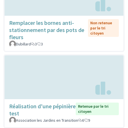
Remplacer les bornes anti-
Non retenue
par le tri
stationnement par des pots de
citoyen
fleurs
Dubillard
3
3
Réalisation d'une pépinière
Retenue par le tri
citoyen
test
Association les Jardins en Transition
6
9