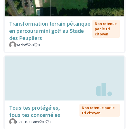
Transformation terrain pétanque
Non retenue
par le tri
en parcours mini golf au Stade
citoyen
des Peupliers
sedoff
0
0
Tous·tes protégé·es,
Non retenue par le
tri citoyen
tous·tes concerné·es
CVJ 16-21 ans
0
2