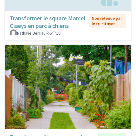
Transformer le square Marcel
Non retenue par
le tri citoyen
Claeys en parc à chiens
Nathalie Berriau
5
10