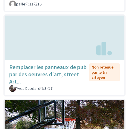
paille
11
16
Remplacer les panneaux de pub
Non retenue
par le tri
par des oeuvres d'art, street
citoyen
Art...
Yves Dubillard
3
7