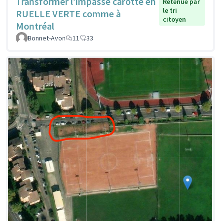
Transformer l’impasse carotte en
Retenue par
le tri
RUELLE VERTE comme à
citoyen
Montréal
Bonnet-Avon
11
33