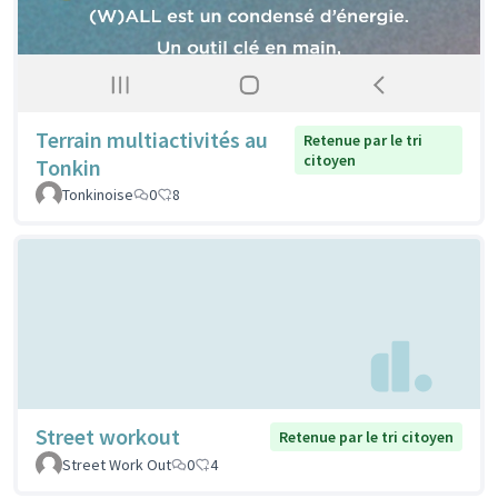
Terrain multiactivités au
Retenue par le tri
citoyen
Tonkin
Tonkinoise
0
8
Street workout
Retenue par le tri citoyen
Street Work Out
0
4