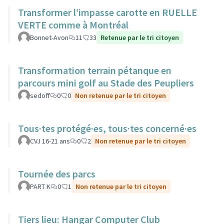
Transformer l’impasse carotte en RUELLE
VERTE comme à Montréal
Bonnet-Avon
11
33
Retenue par le tri citoyen
Transformation terrain pétanque en
parcours mini golf au Stade des Peupliers
sedoff
0
0
Non retenue par le tri citoyen
Tous·tes protégé·es, tous·tes concerné·es
CVJ 16-21 ans
0
2
Non retenue par le tri citoyen
Tournée des parcs
PART K
0
1
Non retenue par le tri citoyen
Tiers lieu: Hangar Computer Club