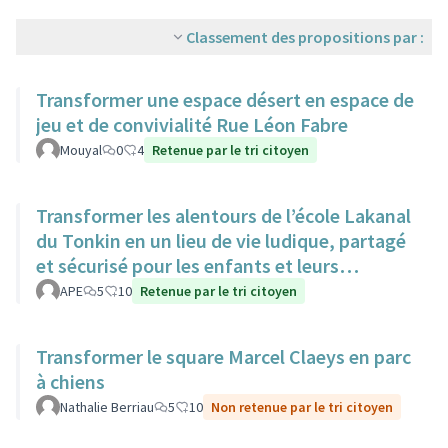
Classement des propositions par :
Transformer une espace désert en espace de
jeu et de convivialité Rue Léon Fabre
Mouyal
0
4
Retenue par le tri citoyen
Transformer les alentours de l’école Lakanal
du Tonkin en un lieu de vie ludique, partagé
et sécurisé pour les enfants et leurs
familles.
APE
5
10
Retenue par le tri citoyen
Transformer le square Marcel Claeys en parc
à chiens
Nathalie Berriau
5
10
Non retenue par le tri citoyen