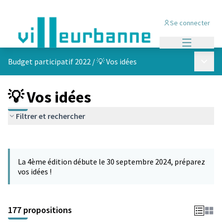
Se connecter
Menu princi
Menu p
Budget participatif 2022
/
💡 Vos idées
💡 Vos idées
Filtrer et rechercher
Passer la carte
Leaflet
|
©
OpenStreetMap
contributors
L'élément suivant est une carte qui présente les éléments de cet
+
La 4ème édition débute le 30 septembre 2024, préparez
−
vos idées !
177 propositions