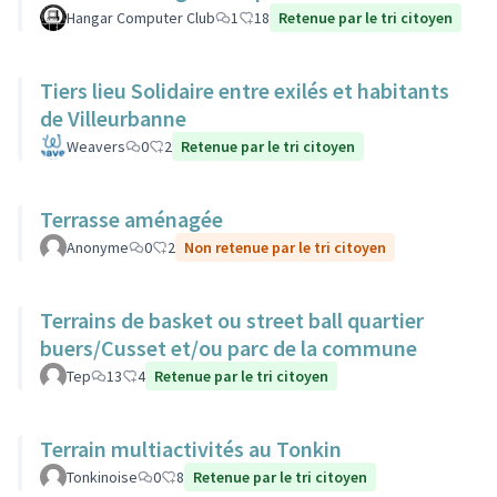
Hangar Computer Club
1
18
Retenue par le tri citoyen
Tiers lieu Solidaire entre exilés et habitants
de Villeurbanne
Weavers
0
2
Retenue par le tri citoyen
Terrasse aménagée
Anonyme
0
2
Non retenue par le tri citoyen
Terrains de basket ou street ball quartier
buers/Cusset et/ou parc de la commune
Tep
13
4
Retenue par le tri citoyen
Terrain multiactivités au Tonkin
Tonkinoise
0
8
Retenue par le tri citoyen