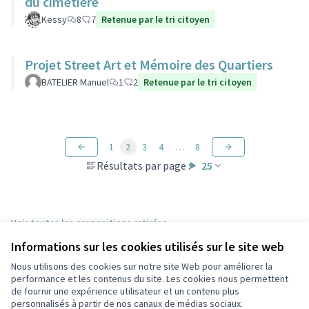
du cimetière
Kessy
8
7
Retenue par le tri citoyen
Projet Street Art et Mémoire des Quartiers
BATELIER Manuel
1
2
Retenue par le tri citoyen
1
2
3
4
…
8
Résultats par page :
25
Voir toutes les propositions retirées
Informations sur les cookies utilisés sur le site web
Nous utilisons des cookies sur notre site Web pour améliorer la
Conditions d'utilisation
performance et les contenus du site. Les cookies nous permettent
Paramètres des cookies
de fournir une expérience utilisateur et un contenu plus
Participez Villeurbanne sur X
Participez Villeurbanne sur Facebook
Participez Villeurbanne sur Instagram
Participez Villeurbanne sur YouTube
personnalisés à partir de nos canaux de médias sociaux.