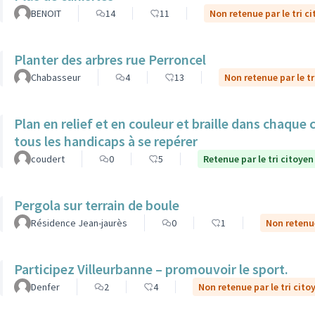
BENOIT
14
11
Non retenue par le tri c
Planter des arbres rue Perroncel
Chabasseur
4
13
Non retenue par le tr
Plan en relief et en couleur et braille dans chaque
tous les handicaps à se repérer
coudert
0
5
Retenue par le tri citoyen
Pergola sur terrain de boule
Résidence Jean-jaurès
0
1
Non retenue
Participez Villeurbanne – promouvoir le sport.
Denfer
2
4
Non retenue par le tri cito