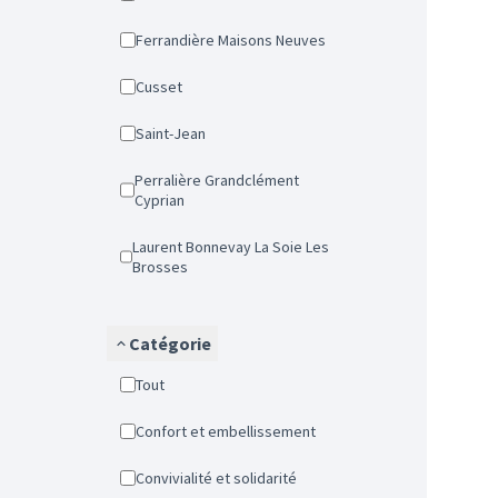
Ferrandière Maisons Neuves
Cusset
Saint-Jean
Perralière Grandclément
Cyprian
Laurent Bonnevay La Soie Les
Brosses
Catégorie
Tout
Confort et embellissement
Convivialité et solidarité