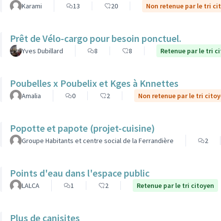
Karami
13
20
Non retenue par le tri ci
Prêt de Vélo-cargo pour besoin ponctuel.
Yves Dubillard
8
8
Retenue par le tri c
Poubelles x Poubelix et Kges à Knnettes
Amalia
0
2
Non retenue par le tri cito
Popotte et papote (projet-cuisine)
Groupe Habitants et centre social de la Ferrandière
2
Points d'eau dans l'espace public
LALCA
1
2
Retenue par le tri citoyen
Plus de canisites