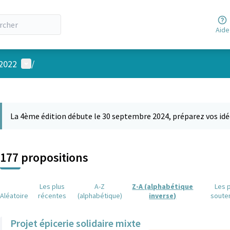
Aide
Menu utilisateur
 2022
/
 la carte
 suivant est une carte qui présente les éléments de cette page comm
La 4ème édition débute le 30 septembre 2024, préparez vos idé
177 propositions
Les plus
A-Z
Z-A (alphabétique
Les 
Aléatoire
récentes
(alphabétique)
inverse)
soute
Projet épicerie solidaire mixte