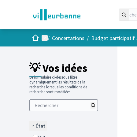
Accueil
Menu principal
/
Concertations
/
Budget participatif
Passer
L'élément
+
−
💡 Vos idées
Le formulaire ci-dessous filtre
dynamiquement les résultats de la
recherche lorsque les conditions de
recherche sont modifiées.
État