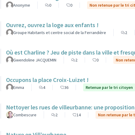
Anonyme
0
0
Non retenue par le tri c
Ouvrez, ouvrez la loge aux enfants !
Groupe Habitants et centre social de la Ferrandière
2
Où est Charline ? Jeu de piste dans la ville et fre
Gwendoline JACQUEMIN
2
0
Non retenu
Occupons la place Croix-Luizet !
Emma
4
36
Retenue par le tri citoyen
Nettoyer les rues de villeurbanne: une propositio
Combescure
2
14
Non retenue par le t
Nature en Vill’eurbanne