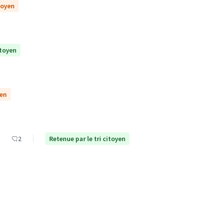
toyen
itoyen
yen
2
Retenue par le tri citoyen