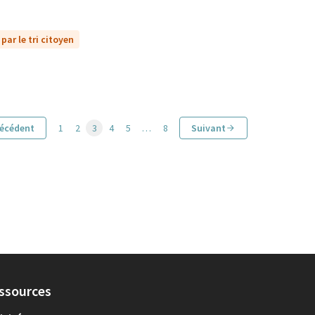
par le tri citoyen
écédent
1
2
3
4
5
…
8
Suivant
ssources