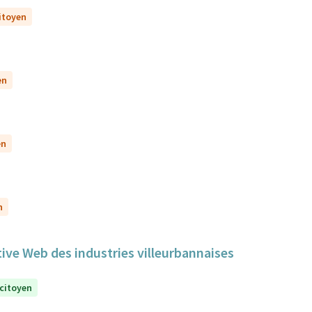
citoyen
en
en
n
tive Web des industries villeurbannaises
 citoyen