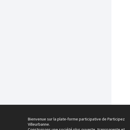
Bienvenue sur la plate-forme participative de Participez
Villeurbanne.
Construisons une société plus ouverte, transparente et