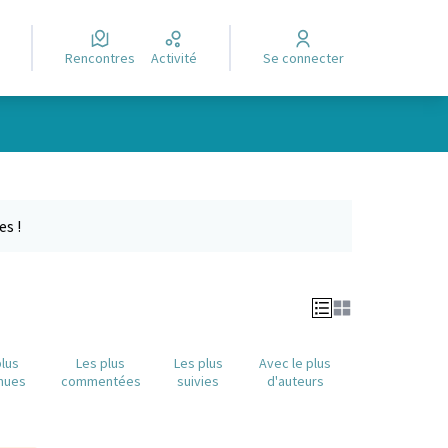
Rencontres
Activité
Se connecter
Leaflet
|
©
OpenStreetMap
contributors
e des points de carte. L'élément peut être utilisé avec un lecteur
es !
plus
Les plus
Les plus
Avec le plus
nues
commentées
suivies
d'auteurs