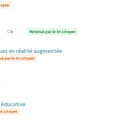
itoyen
6
Retenue par le tri citoyen
sques en réalité augmentée
e par le tri citoyen
n éducative
ri citoyen