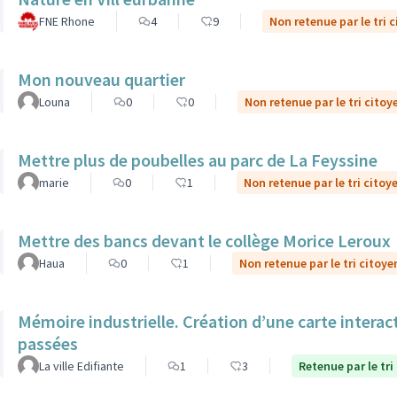
FNE Rhone
4
9
Non retenue par le tri 
Mon nouveau quartier
Louna
0
0
Non retenue par le tri citoy
Mettre plus de poubelles au parc de La Feyssine
marie
0
1
Non retenue par le tri citoy
Mettre des bancs devant le collège Morice Leroux
Haua
0
1
Non retenue par le tri citoye
Mémoire industrielle. Création d’une carte interac
passées
La ville Edifiante
1
3
Retenue par le tri