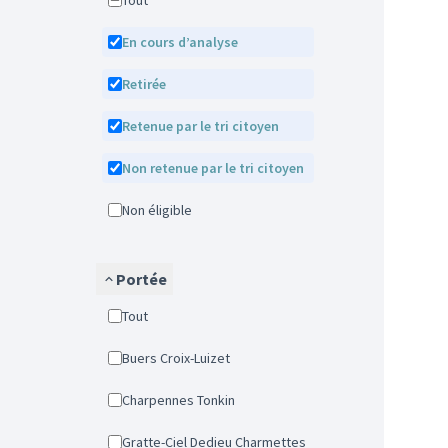
Tout
En cours d’analyse
Retirée
Retenue par le tri citoyen
Non retenue par le tri citoyen
Non éligible
Portée
Tout
Buers Croix-Luizet
Charpennes Tonkin
Gratte-Ciel Dedieu Charmettes