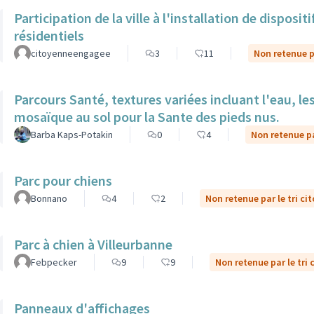
Participation de la ville à l'installation de dispos
résidentiels
citoyenneengagee
3
11
Non retenue pa
Parcours Santé, textures variées incluant l'eau, le
mosaïque au sol pour la Sante des pieds nus.
Barba Kaps-Potakin
0
4
Non retenue pa
Parc pour chiens
Bonnano
4
2
Non retenue par le tri ci
Parc à chien à Villeurbanne
Febpecker
9
9
Non retenue par le tri 
Panneaux d'affichages