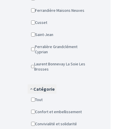
Ferrandière Maisons Neuves
Cusset
Saint-Jean
Perralière Grandclément
Cyprian
Laurent Bonnevay La Soie Les
Brosses
Catégorie
Tout
Confort et embellissement
Convivialité et solidarité