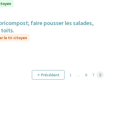
citoyen
bricompost; faire pousser les salades,
toits.
r le tri citoyen
Précédent
1
…
6
7
8