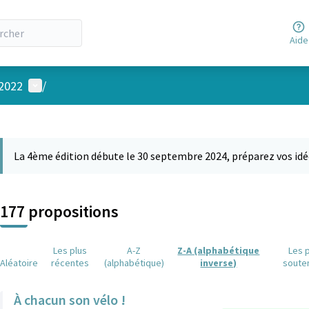
Aide
Menu utilisateur
 2022
/
 la carte
 suivant est une carte qui présente les éléments de cette page comm
La 4ème édition débute le 30 septembre 2024, préparez vos idé
177 propositions
Les plus
A-Z
Z-A (alphabétique
Les 
Aléatoire
récentes
(alphabétique)
inverse)
soute
À chacun son vélo !