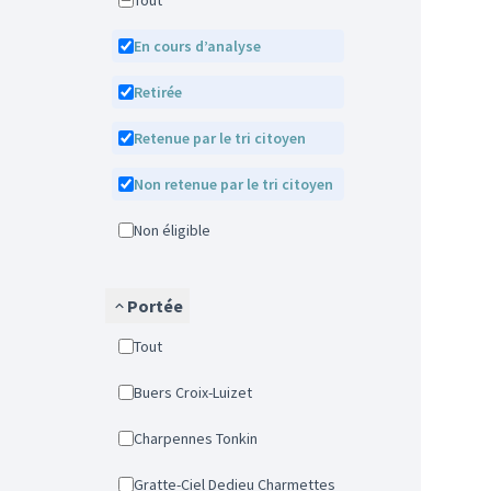
Tout
En cours d’analyse
Retirée
Retenue par le tri citoyen
Non retenue par le tri citoyen
Non éligible
Portée
Tout
Buers Croix-Luizet
Charpennes Tonkin
Gratte-Ciel Dedieu Charmettes