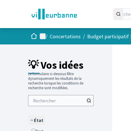
Accueil
Menu principal
/
Concertations
/
Budget participatif
Passer
L'élément
+
−
💡 Vos idées
Le formulaire ci-dessous filtre
dynamiquement les résultats de la
recherche lorsque les conditions de
recherche sont modifiées.
État