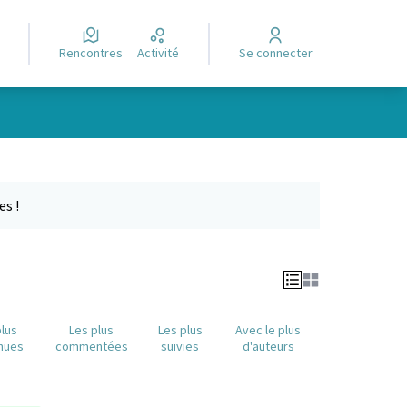
Rencontres
Activité
Se connecter
Leaflet
|
©
OpenStreetMap
contributors
e des points de carte. L'élément peut être utilisé avec un lecteur
es !
plus
Les plus
Les plus
Avec le plus
nues
commentées
suivies
d'auteurs