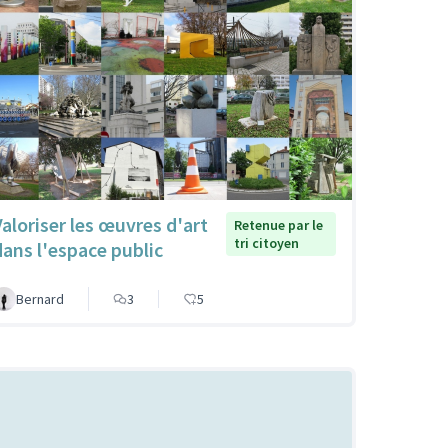
Valoriser les œuvres d'art
Retenue par le
tri citoyen
dans l'espace public
Bernard
3
5