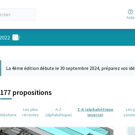
Aide
Menu utilisateur
 2022
/
 la carte
 suivant est une carte qui présente les éléments de cette page comm
La 4ème édition débute le 30 septembre 2024, préparez vos idé
177 propositions
Les plus
A-Z
Z-A (alphabétique
Les 
Aléatoire
récentes
(alphabétique)
inverse)
soute