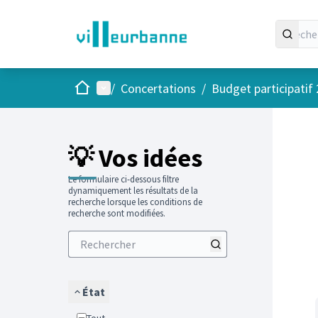
Accueil
Menu principal
/
Concertations
/
Budget participatif
Passer
L'élément
+
−
💡 Vos idées
Le formulaire ci-dessous filtre
dynamiquement les résultats de la
recherche lorsque les conditions de
recherche sont modifiées.
État