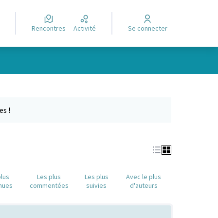
Rencontres
Activité
Se connecter
Leaflet
|
©
OpenStreetMap
contributors
e des points de carte. L'élément peut être utilisé avec un lecteur
es !
plus
Les plus
Les plus
Avec le plus
nues
commentées
suivies
d'auteurs