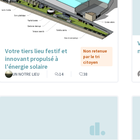
Votre tiers lieu festif et
Non retenue
par le tri
innovant propulsé à
citoyen
l'énergie solaire
UN NOTRE LIEU
14
38