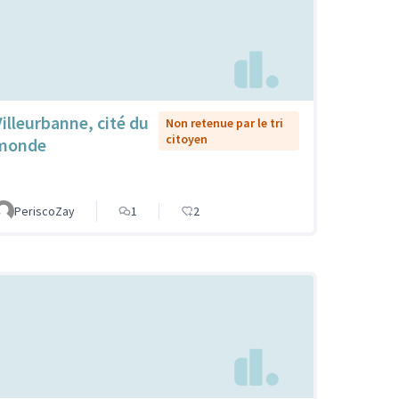
Villeurbanne, cité du
Non retenue par le tri
citoyen
monde
PeriscoZay
1
2