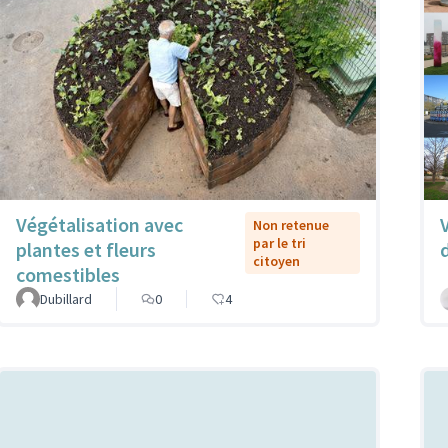
Végétalisation avec
Non retenue
par le tri
plantes et fleurs
citoyen
comestibles
Dubillard
0
4