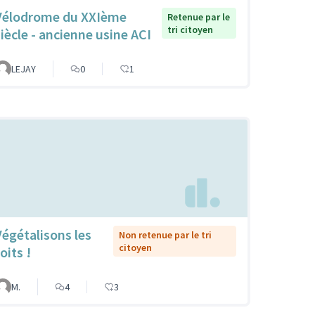
Vélodrome du XXIème
Retenue par le
tri citoyen
siècle - ancienne usine ACI
LEJAY
0
1
Végétalisons les
Non retenue par le tri
citoyen
oits !
M.
4
3