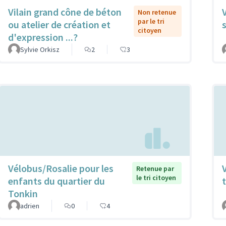
Vilain grand cône de béton
Non retenue
par le tri
ou atelier de création et
citoyen
d'expression ...?
Sylvie Orkisz
2
3
Vélobus/Rosalie pour les
Retenue par
le tri citoyen
enfants du quartier du
t
Tonkin
adrien
0
4