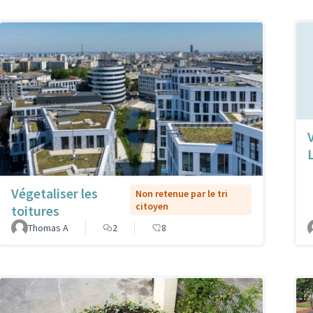
Végetaliser les
Non retenue par le tri
citoyen
toitures
Thomas A
2
8