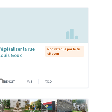
Végétaliser la rue
Non retenue par le tri
citoyen
Louis Goux
BENOIT
3
10