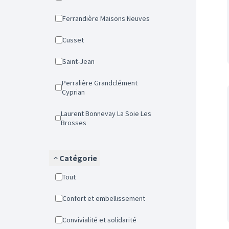
Ferrandière Maisons Neuves
Cusset
Saint-Jean
Perralière Grandclément
Cyprian
Laurent Bonnevay La Soie Les
Brosses
Catégorie
Tout
Confort et embellissement
Convivialité et solidarité