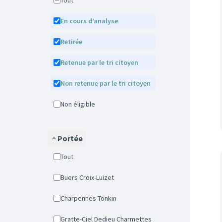
Tout
En cours d’analyse
Retirée
Retenue par le tri citoyen
Non retenue par le tri citoyen
Non éligible
Portée
Tout
Buers Croix-Luizet
Charpennes Tonkin
Gratte-Ciel Dedieu Charmettes