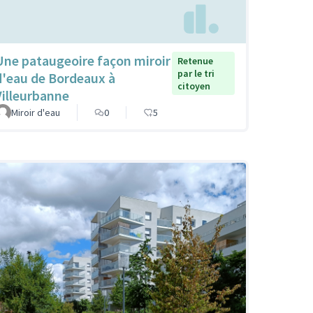
Une pataugeoire façon miroir
Retenue
par le tri
d'eau de Bordeaux à
citoyen
Villeurbanne
Miroir d'eau
0
5