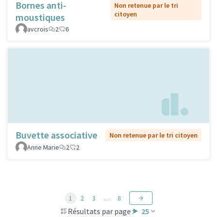
Bornes anti-
Non retenue par le tri
citoyen
moustiques
avcrois
2
6
Buvette associative
Non retenue par le tri citoyen
Anne Marie
2
2
1
2
3
…
8
Résultats par page :
25