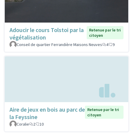
Adoucir le cours Tolstoi par la
Retenue par le tri
citoyen
végétalisation
Conseil de quartier Ferrandière Maisons Neuves
4
9
Aire de jeux en bois au parc de
Retenue par le tri
citoyen
la Feyssine
Coralie
2
10