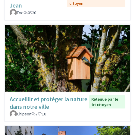
citoyen
Jean
Eve
0
0
Accueillir et protéger la nature
Retenue par le
tri citoyen
dans notre ville
Chipson
7
10