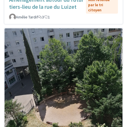
par le tri
tiers-lieu de la rue du Luizet
citoyen
Amélie Tardif
3
1