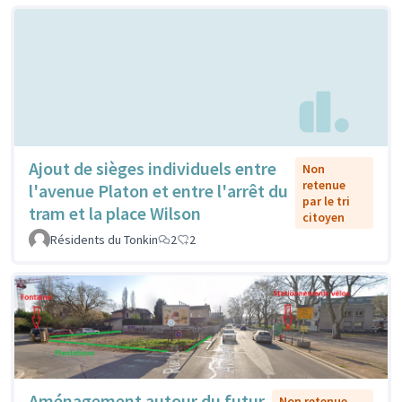
Ajout de sièges individuels entre
Non
retenue
l'avenue Platon et entre l'arrêt du
par le tri
tram et la place Wilson
citoyen
Résidents du Tonkin
2
2
Aménagement autour du futur
Non retenue