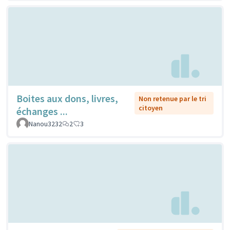
Boites aux dons, livres,
Non retenue par le tri
citoyen
échanges ...
Nanou3232
2
3