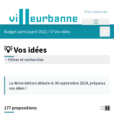
Se connecter
Menu princi
Menu p
Budget participatif 2022
/
💡 Vos idées
💡 Vos idées
Filtrer et rechercher
Passer la carte
Leaflet
|
©
OpenStreetMap
contributors
L'élément suivant est une carte qui présente les éléments de cet
+
La 4ème édition débute le 30 septembre 2024, préparez
−
vos idées !
177 propositions