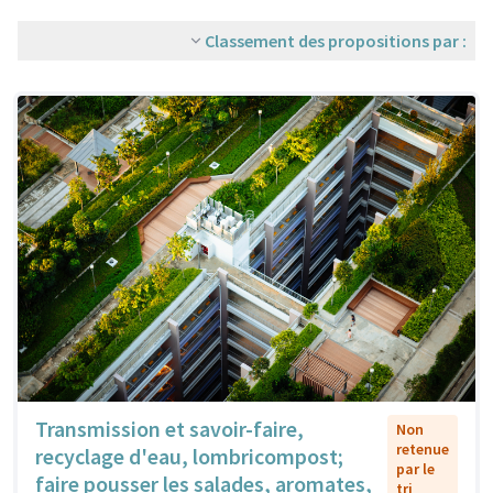
Classement des propositions par :
Transmission et savoir-faire,
Non
retenue
recyclage d'eau, lombricompost;
par le
faire pousser les salades, aromates,
tri