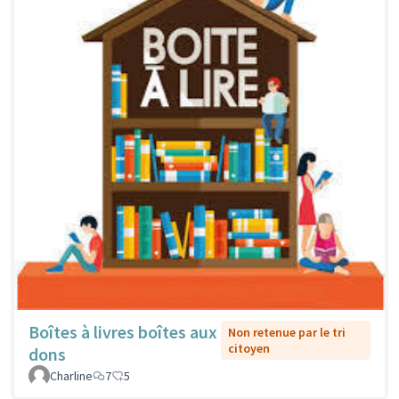
Boîtes à livres boîtes aux
Non retenue par le tri
citoyen
dons
Charline
7
5