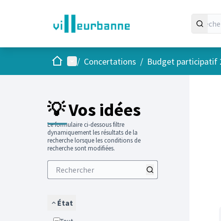
Accueil
Menu principal
/
Concertations
/
Budget participatif
Passer
L'élément
+
−
💡 Vos idées
Le formulaire ci-dessous filtre
dynamiquement les résultats de la
recherche lorsque les conditions de
recherche sont modifiées.
État