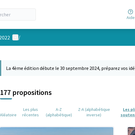
Aide
Menu utilisateur
 2022
/
 la carte
 suivant est une carte qui présente les éléments de cette page comm
La 4ème édition débute le 30 septembre 2024, préparez vos idé
177 propositions
Les plus
A-Z
Z-A (alphabétique
Les p
Aléatoire
récentes
(alphabétique)
inverse)
souten