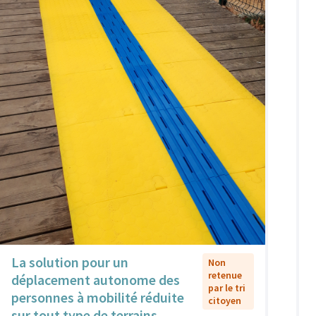
La solution pour un
Non
retenue
déplacement autonome des
par le tri
personnes à mobilité réduite
citoyen
sur tout type de terrains