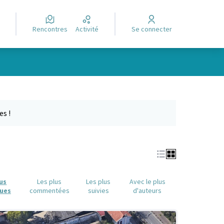
Rencontres
Activité
Se connecter
Leaflet
|
©
OpenStreetMap
contributors
e des points de carte. L'élément peut être utilisé avec un lecteur
es !
lus
Les plus
Les plus
Avec le plus
ues
commentées
suivies
d'auteurs