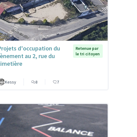
Projets d'occupation du
Retenue par
le tri citoyen
tènement au 2, rue du
cimetière
Kessy
8
7