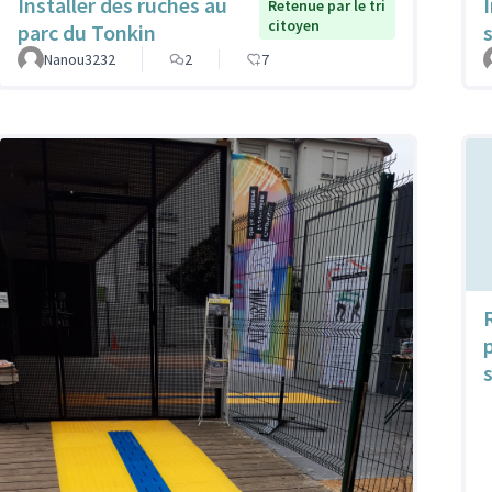
Installer des ruches au
Retenue par le tri
citoyen
parc du Tonkin
Nanou3232
2
7
s