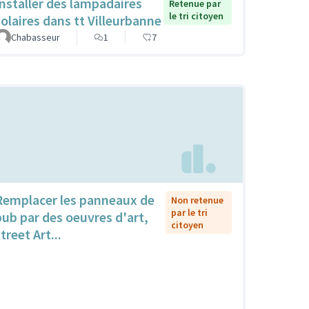
Installer des lampadaires
Retenue par
le tri citoyen
solaires dans tt Villeurbanne
Chabasseur
1
7
Remplacer les panneaux de
Non retenue
par le tri
pub par des oeuvres d'art,
citoyen
treet Art...