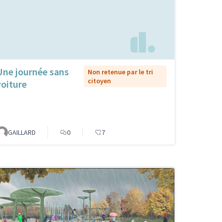
Une journée sans
Non retenue par le tri
citoyen
voiture
GAILLARD
0
7