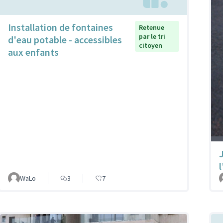
Installation de fontaines
Retenue
par le tri
d'eau potable - accessibles
citoyen
aux enfants
l
WaLo
3
7