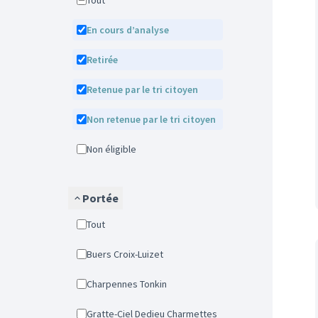
Tout
En cours d’analyse
Retirée
Retenue par le tri citoyen
Non retenue par le tri citoyen
Non éligible
Portée
Tout
Buers Croix-Luizet
Charpennes Tonkin
Gratte-Ciel Dedieu Charmettes