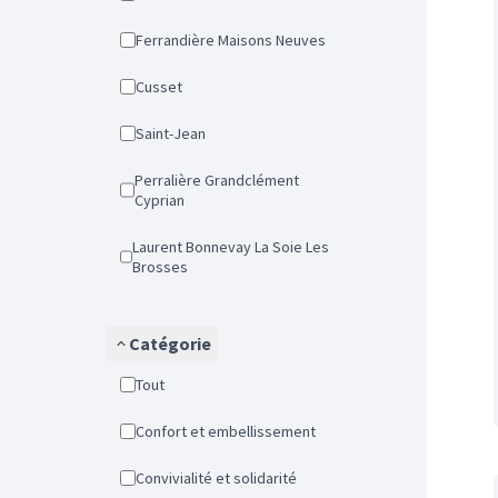
Ferrandière Maisons Neuves
Cusset
Saint-Jean
Perralière Grandclément
Cyprian
Laurent Bonnevay La Soie Les
Brosses
Catégorie
Tout
Confort et embellissement
Convivialité et solidarité