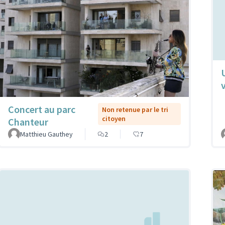
Concert au parc
Non retenue par le tri
citoyen
Chanteur
Matthieu Gauthey
2
7