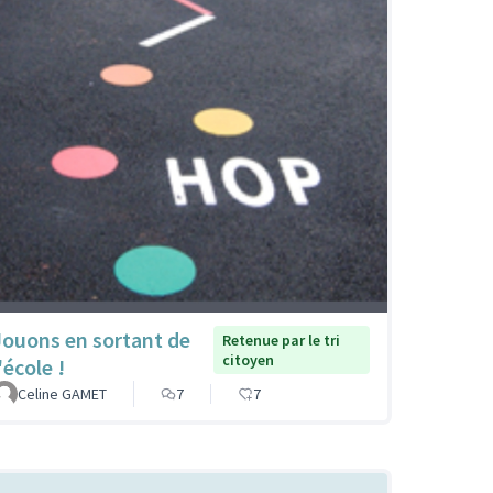
Jouons en sortant de
Retenue par le tri
citoyen
'école !
Celine GAMET
7
7