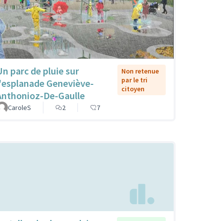
Un parc de pluie sur
Non retenue
par le tri
l'esplanade Geneviève-
citoyen
Anthonioz-De-Gaulle
CaroleS
2
7