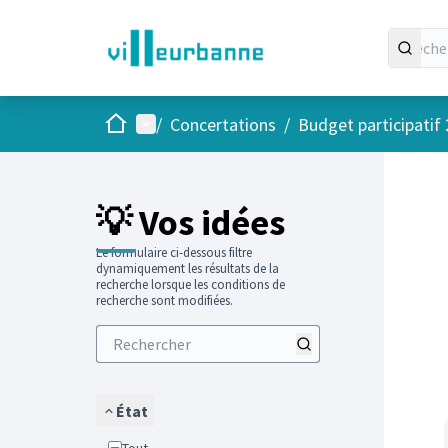
Accueil
Menu principal
/
Concertations
/
Budget participatif
Passer
L'élément
+
−
💡 Vos idées
Le formulaire ci-dessous filtre
dynamiquement les résultats de la
recherche lorsque les conditions de
recherche sont modifiées.
État