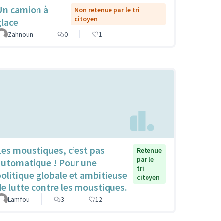
Un camion à
Non retenue par le tri
citoyen
glace
Zahnoun
0
1
Les moustiques, c’est pas
Retenue
par le
automatique ! Pour une
tri
politique globale et ambitieuse
citoyen
de lutte contre les moustiques.
Lamfou
3
12