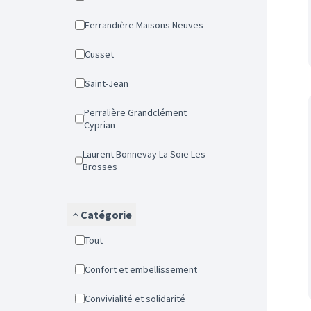
Ferrandière Maisons Neuves
Cusset
Saint-Jean
Perralière Grandclément
Cyprian
Laurent Bonnevay La Soie Les
Brosses
Catégorie
Tout
Confort et embellissement
Convivialité et solidarité