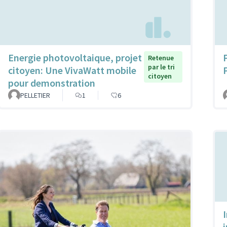
Energie photovoltaique, projet
Retenue
par le tri
citoyen: Une VivaWatt mobile
citoyen
pour demonstration
PELLETIER
1
6