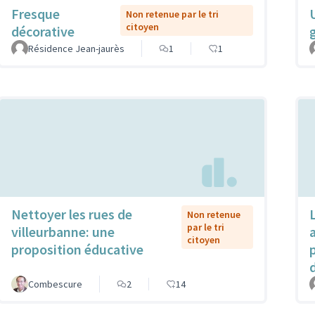
Fresque
Non retenue par le tri
citoyen
décorative
Résidence Jean-jaurès
1
1
Nettoyer les rues de
Non retenue
par le tri
villeurbanne: une
citoyen
proposition éducative
Combescure
2
14