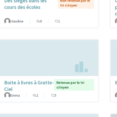
Des sièges dans les
Non retenue par le
tri citoyen
cours des écoles
claudine
0
1
Boite à livres à Gratte-
B
Retenue par le tri
citoyen
Ciel
Emma
2
5