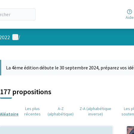
Aide
Menu utilisateur
 2022
/
 la carte
 suivant est une carte qui présente les éléments de cette page comm
La 4ème édition débute le 30 septembre 2024, préparez vos idé
177 propositions
Les plus
A-Z
Z-A (alphabétique
Les p
Aléatoire
récentes
(alphabétique)
inverse)
soute