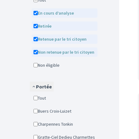
Tout
En cours d’analyse
Retirée
Retenue par le tri citoyen
Non retenue par le tri citoyen
Non éligible
Portée
Tout
Buers Croix-Luizet
Charpennes Tonkin
Gratte-Ciel Dedieu Charmettes