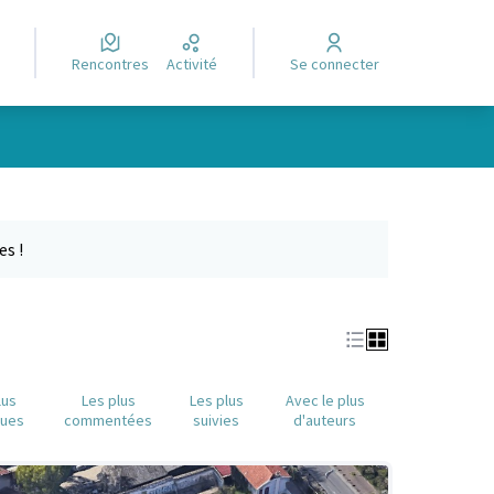
Rencontres
Activité
Se connecter
Leaflet
|
©
OpenStreetMap
contributors
e des points de carte. L'élément peut être utilisé avec un lecteur
es !
lus
Les plus
Les plus
Avec le plus
nues
commentées
suivies
d'auteurs