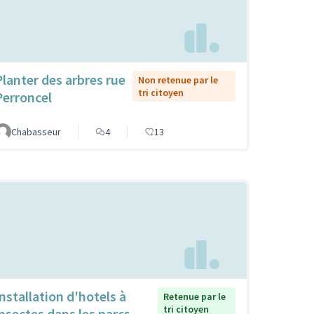
Planter des arbres rue
Non retenue par le
tri citoyen
Perroncel
Chabasseur
4
13
Installation d'hotels à
Retenue par le
tri citoyen
insectes dans les parcs