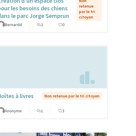
Création d'un espace clos
Non
retenue
pour les besoins des chiens
par le tri
dans le parc Jorge Semprun
citoyen
Bernardd
2
0
oîtes à livres
Non retenue par le tri citoyen
Anonyme
1
3