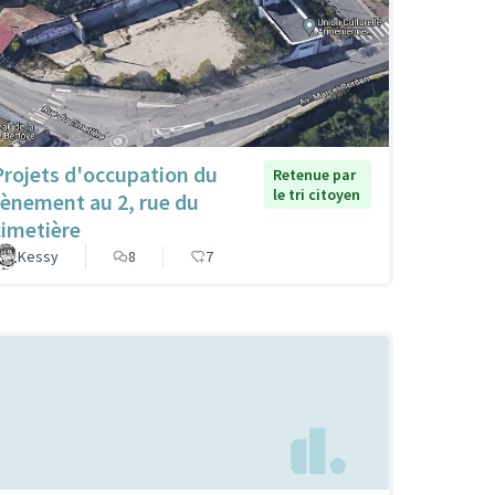
Projets d'occupation du
Retenue par
le tri citoyen
tènement au 2, rue du
cimetière
Kessy
8
7