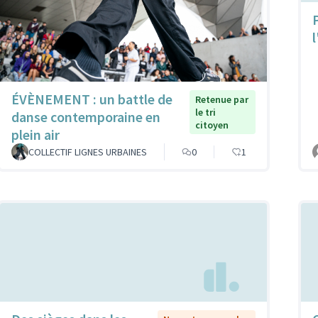
ÉVÈNEMENT : un battle de
Retenue par
le tri
danse contemporaine en
citoyen
plein air
COLLECTIF LIGNES URBAINES
0
1