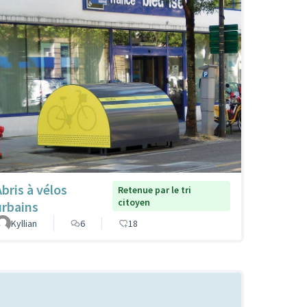
Abris à vélos
Retenue par le tri
citoyen
urbains
Kyllian
6
18