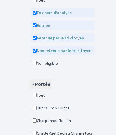
Tout
En cours d’analyse
Retirée
Retenue par le tri citoyen
Non retenue par le tri citoyen
Non éligible
Portée
Tout
Buers Croix-Luizet
Charpennes Tonkin
Gratte-Ciel Dedieu Charmettes