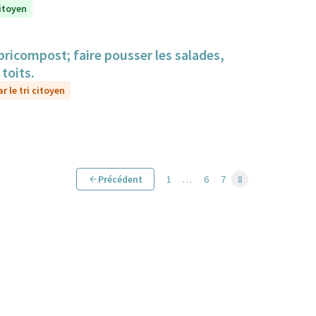
citoyen
bricompost; faire pousser les salades,
toits.
r le tri citoyen
Précédent
1
…
6
7
8