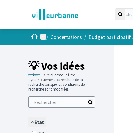
Accueil
Menu principal
/
Concertations
/
Budget participatif
Passer
L'élément
+
−
💡 Vos idées
Le formulaire ci-dessous filtre
dynamiquement les résultats de la
recherche lorsque les conditions de
recherche sont modifiées.
État