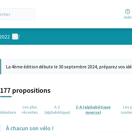
Aide
Menu utilisateur
 2022
/
 la carte
 suivant est une carte qui présente les éléments de cette page comm
La 4ème édition débute le 30 septembre 2024, préparez vos idé
177 propositions
Les plus
A-Z
Z-A (alphabétique
Les 
Aléatoire
récentes
(alphabétique)
inverse)
soute
À chacun son vélo !