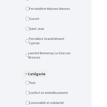
Ferrandière Maisons Neuves
Cusset
Saint-Jean
Perralière Grandclément
Cyprian
Laurent Bonnevay La Soie Les
Brosses
Catégorie
Tout
Confort et embellissement
Convivialité et solidarité