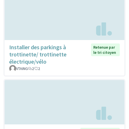
Installer des parkings à
Retenue par
le tri citoyen
trottinette/ trottinette
électrique/vélo
VTAING
2
2