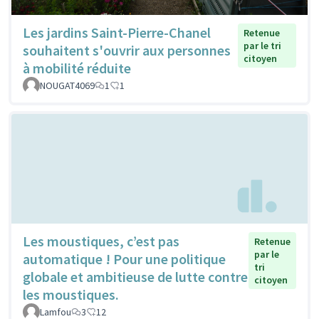
Les jardins Saint-Pierre-Chanel
Retenue
par le tri
souhaitent s'ouvrir aux personnes
citoyen
à mobilité réduite
NOUGAT4069
1
1
Les moustiques, c’est pas
Retenue
par le
automatique ! Pour une politique
tri
globale et ambitieuse de lutte contre
citoyen
les moustiques.
Lamfou
3
12