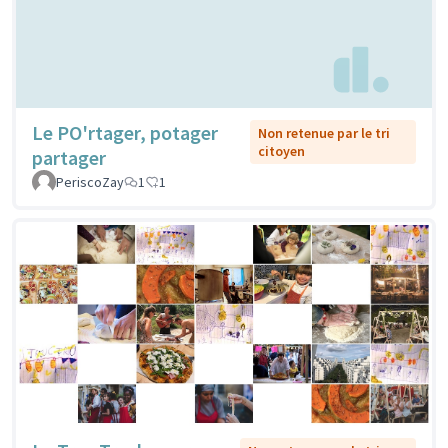
Le PO'rtager, potager
Non retenue par le tri
citoyen
partager
PeriscoZay
1
1