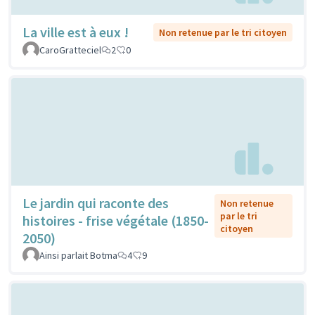
La ville est à eux !
Non retenue par le tri citoyen
CaroGratteciel
2
0
Le jardin qui raconte des
Non retenue
par le tri
histoires - frise végétale (1850-
citoyen
2050)
Ainsi parlait Botma
4
9