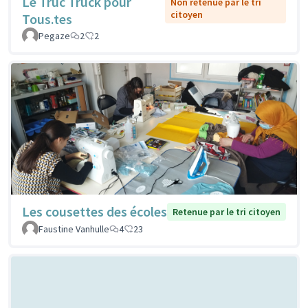
Le Truc Truck pour
Non retenue par le tri
citoyen
Tous.tes
Pegaze
2
2
Les cousettes des écoles
Retenue par le tri citoyen
Faustine Vanhulle
4
23