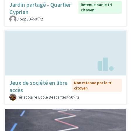
Jardin partagé - Quartier
Retenue par le tri
citoyen
Cyprian
Bibop39
0
2
Jeux de société en libre
Non retenue par le tri
citoyen
accès
Périscolaire Ecole Descartes
0
2