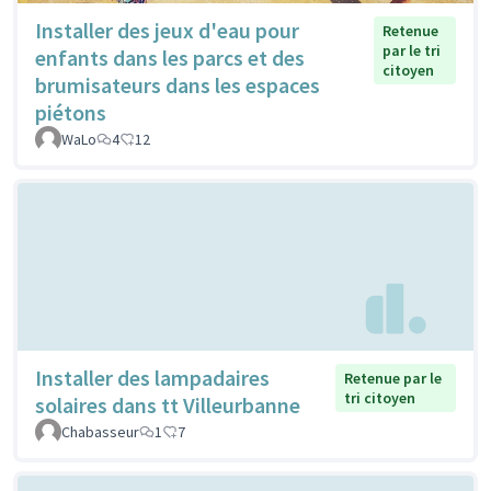
Installer des jeux d'eau pour
Retenue
par le tri
enfants dans les parcs et des
citoyen
brumisateurs dans les espaces
piétons
WaLo
4
12
Installer des lampadaires
Retenue par le
tri citoyen
solaires dans tt Villeurbanne
Chabasseur
1
7