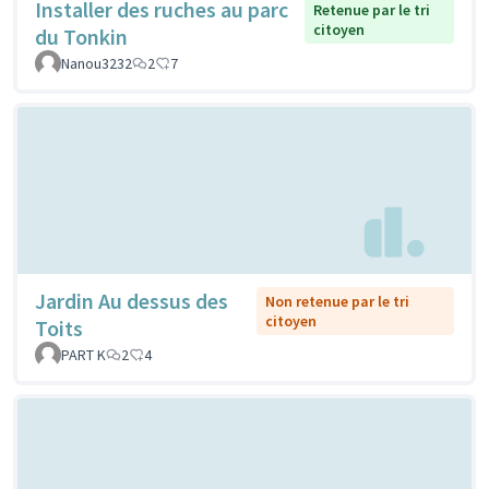
Installer des ruches au parc
Retenue par le tri
citoyen
du Tonkin
Nanou3232
2
7
Jardin Au dessus des
Non retenue par le tri
citoyen
Toits
PART K
2
4