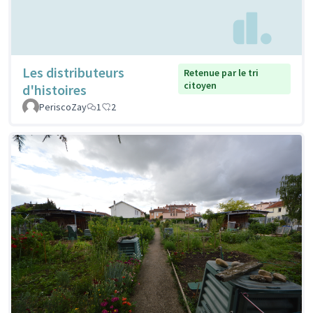
Les distributeurs
Retenue par le tri
citoyen
d'histoires
PeriscoZay
1
2