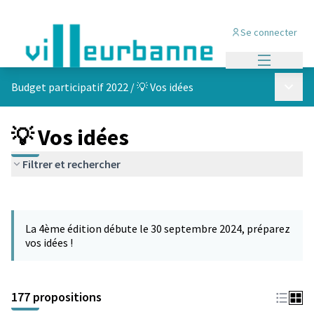
Se connecter
Menu princi
Menu p
Budget participatif 2022
/
💡 Vos idées
💡 Vos idées
Filtrer et rechercher
Passer la carte
Leaflet
|
©
OpenStreetMap
contributors
L'élément suivant est une carte qui présente les éléments de cet
+
La 4ème édition débute le 30 septembre 2024, préparez
−
vos idées !
177 propositions