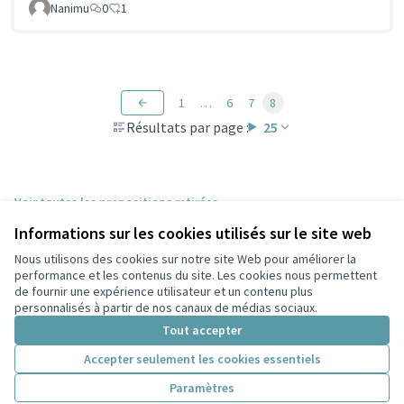
Nanimu
0
1
1
…
6
7
8
Résultats par page :
25
Voir toutes les propositions retirées
Informations sur les cookies utilisés sur le site web
Nous utilisons des cookies sur notre site Web pour améliorer la
Conditions d'utilisation
performance et les contenus du site. Les cookies nous permettent
Paramètres des cookies
de fournir une expérience utilisateur et un contenu plus
Participez Villeurbanne sur X
Participez Villeurbanne sur Facebook
Participez Villeurbanne sur Instagram
Participez Villeurbanne sur YouTube
personnalisés à partir de nos canaux de médias sociaux.
(Lien externe)
(Lien externe)
(Lien externe)
(Lien externe)
Tout accepter
Accepter seulement les cookies essentiels
Licence Cre
(Lien extern
Paramètres
(Lien externe)
Site réalisé grâce au
logiciel libre Decidim
.