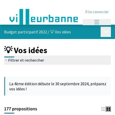
Se connecter
Menu princi
Menu p
Budget participatif 2022
/
💡 Vos idées
💡 Vos idées
Filtrer et rechercher
Passer la carte
Leaflet
|
©
OpenStreetMap
contributors
L'élément suivant est une carte qui présente les éléments de cet
+
La 4ème édition débute le 30 septembre 2024, préparez
−
vos idées !
177 propositions