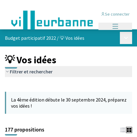
Se connecter
Menu princi
Menu p
Budget participatif 2022
/
💡 Vos idées
💡 Vos idées
Filtrer et rechercher
Passer la carte
Leaflet
|
©
OpenStreetMap
contributors
L'élément suivant est une carte qui présente les éléments de cet
+
La 4ème édition débute le 30 septembre 2024, préparez
−
vos idées !
177 propositions