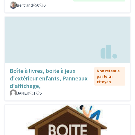
Bertrand
0
6
Boîte à livres, boite à jeux
Non retenue
par le tri
d'extérieur enfants, Panneaux
citoyen
d'affichage,
JANIER
1
5