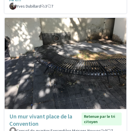
Yves Dubillard
3
7
Un mur vivant place de la
Retenue par le tri
citoyen
Convention
Conseil de quartier Ferrandière Maisons Neuves
0
7