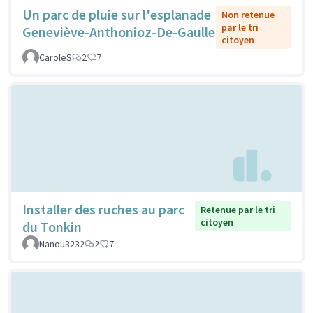
Un parc de pluie sur l'esplanade
Non retenue
par le tri
Geneviève-Anthonioz-De-Gaulle
citoyen
CaroleS
2
7
Installer des ruches au parc
Retenue par le tri
citoyen
du Tonkin
Nanou3232
2
7