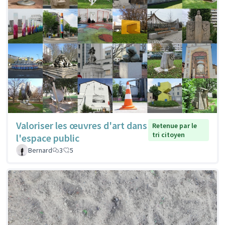
Valoriser les œuvres d'art dans
Retenue par le
tri citoyen
l'espace public
Bernard
3
5