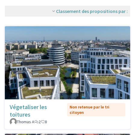
Classement des propositions par :
Végetaliser les
Non retenue par le tri
citoyen
toitures
Thomas A
2
8