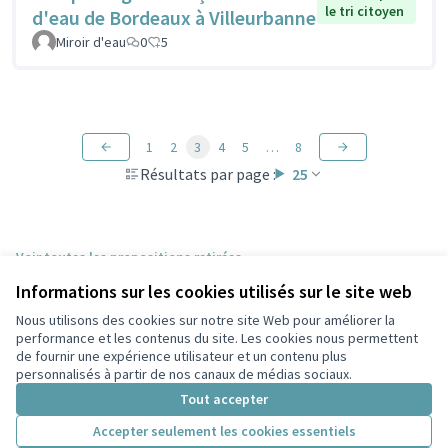
le tri citoyen
d'eau de Bordeaux à Villeurbanne
Miroir d'eau
0
5
1
2
3
4
5
…
8
Résultats par page :
25
Voir toutes les propositions retirées
Informations sur les cookies utilisés sur le site web
Nous utilisons des cookies sur notre site Web pour améliorer la
Conditions d'utilisation
performance et les contenus du site. Les cookies nous permettent
Paramètres des cookies
de fournir une expérience utilisateur et un contenu plus
Participez Villeurbanne sur X
Participez Villeurbanne sur Facebook
Participez Villeurbanne sur Instagram
Participez Villeurbanne sur YouTube
personnalisés à partir de nos canaux de médias sociaux.
(Lien externe)
(Lien externe)
(Lien externe)
(Lien externe)
Tout accepter
Accepter seulement les cookies essentiels