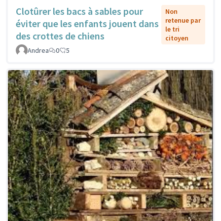
Clotûrer les bacs à sables pour
Non
retenue par
éviter que les enfants jouent dans
le tri
des crottes de chiens
citoyen
Andrea
0
5