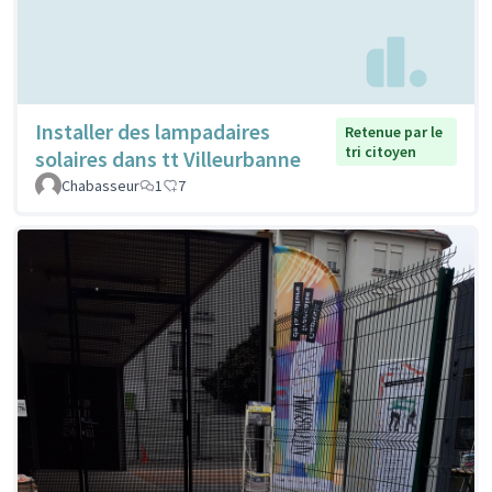
Installer des lampadaires
Retenue par le
tri citoyen
solaires dans tt Villeurbanne
Chabasseur
1
7