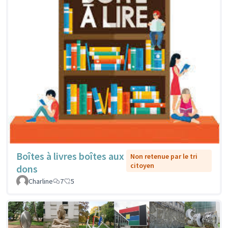
Boîtes à livres boîtes aux
Non retenue par le tri
citoyen
dons
Charline
7
5