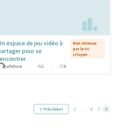
Un espace de jeu vidéo à
Non retenue
par le tri
partager pour se
citoyen
rencontrer
Lefebvre
1
0
Précédent
1
…
6
7
8