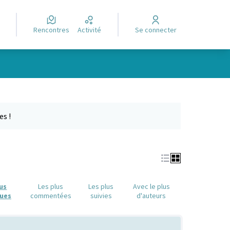
Rencontres
Activité
Se connecter
Leaflet
|
©
OpenStreetMap
contributors
e des points de carte. L'élément peut être utilisé avec un lecteur
es !
lus
Les plus
Les plus
Avec le plus
ues
commentées
suivies
d'auteurs