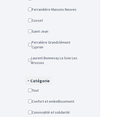
Ferrandière Maisons Neuves
Cusset
Saint-Jean
Perralière Grandclément
Cyprian
Laurent Bonnevay La Soie Les
Brosses
Catégorie
Tout
Confort et embellissement
Convivialité et solidarité