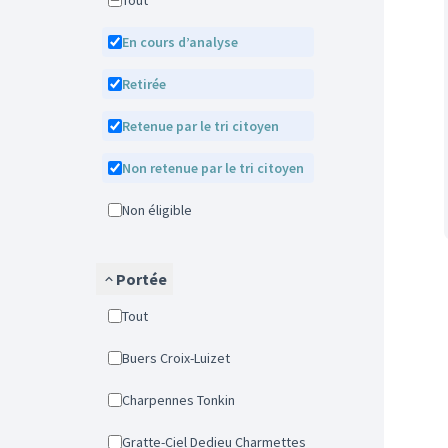
Tout
En cours d’analyse
Retirée
Retenue par le tri citoyen
Non retenue par le tri citoyen
Non éligible
Portée
Tout
Buers Croix-Luizet
Charpennes Tonkin
Gratte-Ciel Dedieu Charmettes