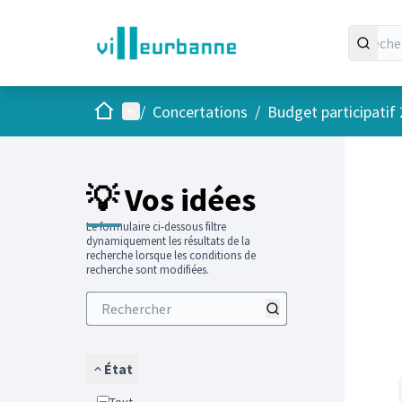
Accueil
Menu principal
/
Concertations
/
Budget participatif
Passer
L'élément
+
−
💡 Vos idées
Le formulaire ci-dessous filtre
dynamiquement les résultats de la
recherche lorsque les conditions de
recherche sont modifiées.
État