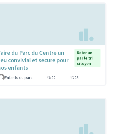
Faire du Parc du Centre un
Retenue
par le tri
lieu convivial et secure pour
citoyen
nos enfants
Enfants du parc
22
23