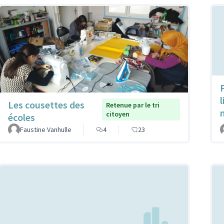
Les cousettes des
Retenue par le tri
citoyen
écoles
Faustine Vanhulle
4
23