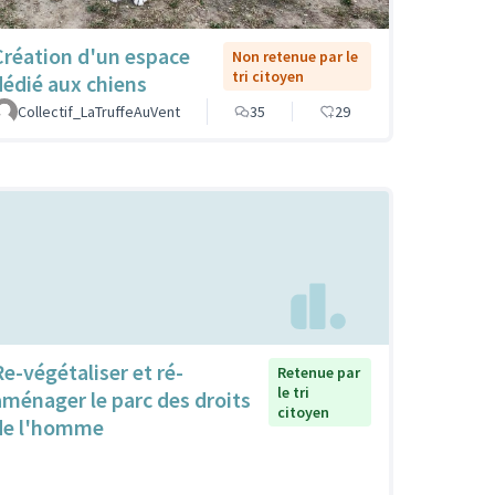
Création d'un espace
Non retenue par le
tri citoyen
dédié aux chiens
Collectif_LaTruffeAuVent
35
29
Re-végétaliser et ré-
Retenue par
le tri
aménager le parc des droits
citoyen
de l'homme