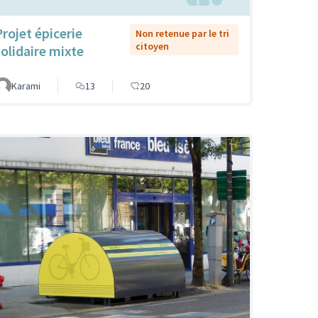
Projet épicerie
Non retenue par le tri
citoyen
solidaire mixte
Karami
13
20