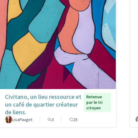
Civitano, un lieu ressource et
Retenue
par le tri
un café de quartier créateur
citoyen
de liens.
LisaPauget
3
25