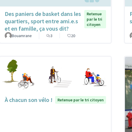
Des paniers de basket dans les
Retenue
par le tri
quartiers, sport entre ami.e.s
citoyen
et en famille, ça vous dit?
Bouamrane
3
20
À chacun son vélo !
Retenue par le tri citoyen