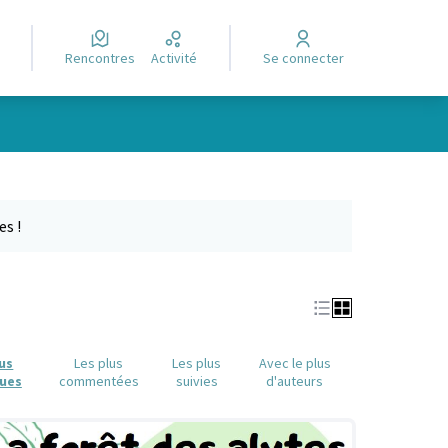
Rencontres
Activité
Se connecter
Leaflet
|
©
OpenStreetMap
contributors
e des points de carte. L'élément peut être utilisé avec un lecteur
es !
lus
Les plus
Les plus
Avec le plus
ues
commentées
suivies
d'auteurs