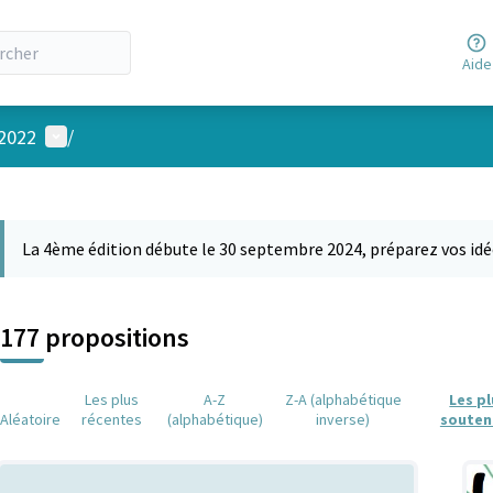
Aide
Menu utilisateur
 2022
/
 la carte
 suivant est une carte qui présente les éléments de cette page comm
La 4ème édition débute le 30 septembre 2024, préparez vos idé
177 propositions
Les plus
A-Z
Z-A (alphabétique
Les p
Aléatoire
récentes
(alphabétique)
inverse)
souten