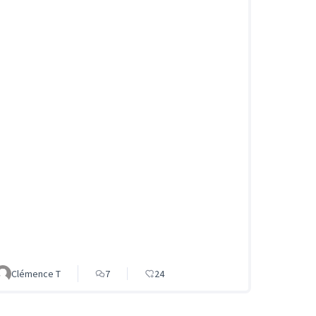
Clémence T
7
24