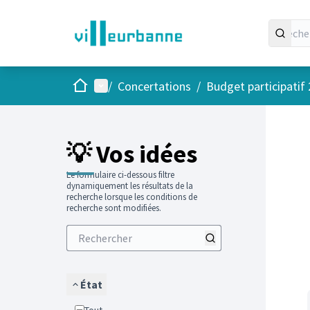
Accueil
Menu principal
/
Concertations
/
Budget participatif
Passer
L'élément
+
−
💡 Vos idées
Le formulaire ci-dessous filtre
dynamiquement les résultats de la
recherche lorsque les conditions de
recherche sont modifiées.
État