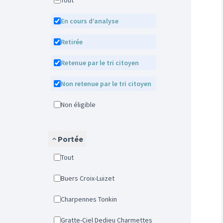
Tout
En cours d’analyse
Retirée
Retenue par le tri citoyen
Non retenue par le tri citoyen
Non éligible
Portée
Tout
Buers Croix-Luizet
Charpennes Tonkin
Gratte-Ciel Dedieu Charmettes