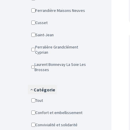
Ferrandière Maisons Neuves
Cusset
Saint-Jean
Perralière Grandclément
Cyprian
Laurent Bonnevay La Soie Les
Brosses
Catégorie
Tout
Confort et embellissement
Convivialité et solidarité