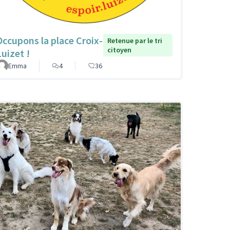
Occupons la place Croix-
Retenue par le tri
citoyen
Luizet !
Emma
4
36