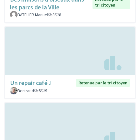
tri citoyen
les parcs de la Ville
BATELIER Manuel
3
8
Un repair café !
Retenue par le tri citoyen
Bertrand
6
9