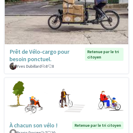
Prêt de Vélo-cargo pour
Retenue par le tri
citoyen
besoin ponctuel.
Yves Dubillard
8
8
À chacun son vélo !
Retenue par le tri citoyen
Praxie Design
7
20