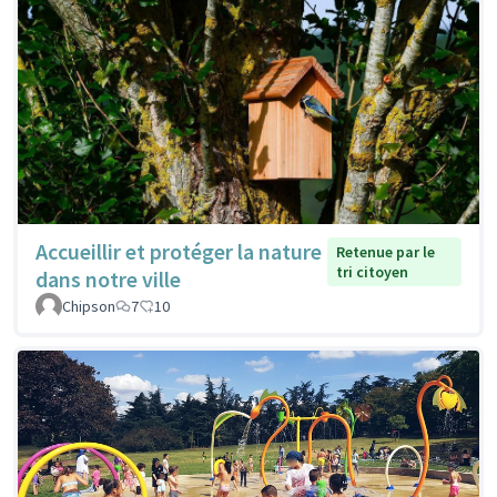
Accueillir et protéger la nature
Retenue par le
tri citoyen
dans notre ville
Chipson
7
10