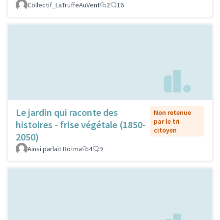
Collectif_LaTruffeAuVent
2
16
Le jardin qui raconte des
Non retenue
par le tri
histoires - frise végétale (1850-
citoyen
2050)
Ainsi parlait Botma
4
9