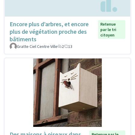
Encore plus d’arbres, et encore
Retenue
par le tri
plus de végétation proche des
citoyen
bâtiments
Gratte Ciel Centre Ville
2
13
Des maisons à oiseaux dans
Retenue par le