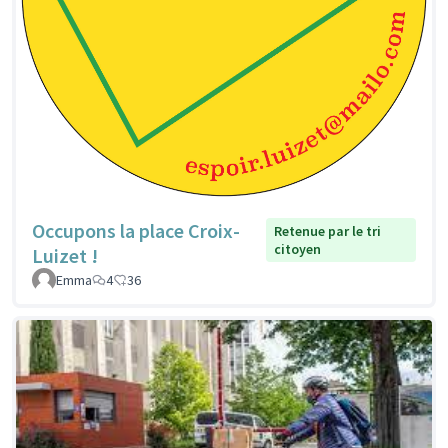
Occupons la place Croix-
Retenue par le tri
citoyen
Luizet !
Emma
4
36