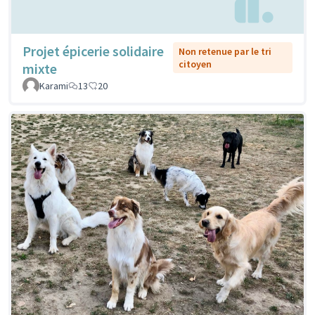
Projet épicerie solidaire
Non retenue par le tri
citoyen
mixte
Karami
13
20