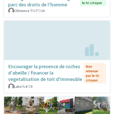
le tri citoyen
parc des droits de l'homme
Clémence T
7
24
Encourager la presence de ruches
Non
retenue
d'abeille / financer la
par le tri
vegetalisation de toit d'immeuble
citoyen
Labo
4
9