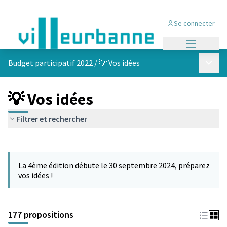
Se connecter
Menu princi
Menu p
Budget participatif 2022
/
💡 Vos idées
💡 Vos idées
Filtrer et rechercher
Passer la carte
Leaflet
|
©
OpenStreetMap
contributors
L'élément suivant est une carte qui présente les éléments de cet
+
La 4ème édition débute le 30 septembre 2024, préparez
−
vos idées !
177 propositions