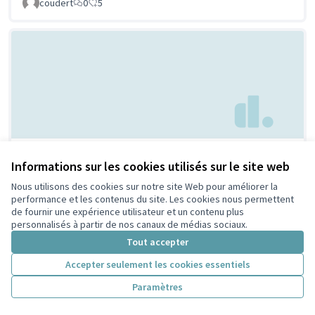
coudert
0
5
Parc à chien à
Non retenue par le tri
Informations sur les cookies utilisés sur le site web
citoyen
Villeurbanne
Nous utilisons des cookies sur notre site Web pour améliorer la
Febpecker
9
9
performance et les contenus du site. Les cookies nous permettent
de fournir une expérience utilisateur et un contenu plus
personnalisés à partir de nos canaux de médias sociaux.
Tout accepter
Accepter seulement les cookies essentiels
Paramètres