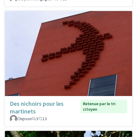
Des nichoirs pour les
Retenue par le tri
citoyen
martinets
Chipson
3
13