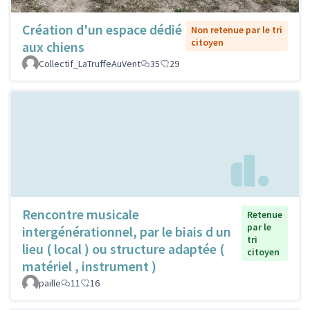
Création d'un espace dédié
Non retenue par le tri
citoyen
aux chiens
Collectif_LaTruffeAuVent
35
29
Rencontre musicale
Retenue
par le
intergénérationnel, par le biais d un
tri
lieu ( local ) ou structure adaptée (
citoyen
matériel , instrument )
paille
11
16