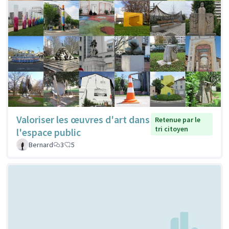
Valoriser les œuvres d'art dans
Retenue par le
tri citoyen
l'espace public
Bernard
3
5