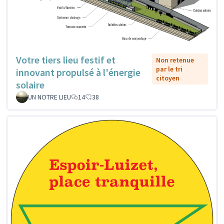
Votre tiers lieu festif et
Non retenue
par le tri
innovant propulsé à l'énergie
citoyen
solaire
UN NOTRE LIEU
14
38