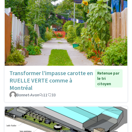
Transformer l’impasse carotte en
Retenue par
le tri
RUELLE VERTE comme à
citoyen
Montréal
Bonnet-Avon
11
33