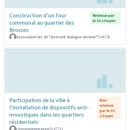
Construction d'un four
Retenue par
le tri citoyen
communal au quartier des
Brosses
Association les 3D "diversité dialogue devenir"
4
8
Participation de la ville à
Non
retenue
l'installation de dispositifs anti-
par le tri
moustiques dans les quartiers
citoyen
résidentiels
citoyenneengagee
3
11