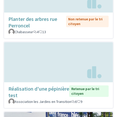
Planter des arbres rue
Non retenue par le tri
citoyen
Perroncel
Chabasseur
4
13
Réalisation d'une pépinière
Retenue par le tri
citoyen
test
Association les Jardins en Transition
6
9