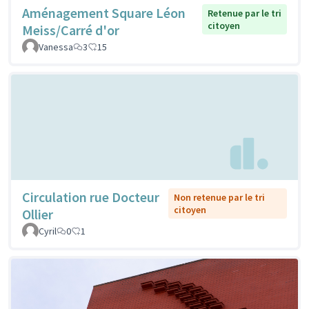
Aménagement Square Léon
Retenue par le tri
citoyen
Meiss/Carré d'or
Vanessa
3
15
Circulation rue Docteur
Non retenue par le tri
citoyen
Ollier
Cyril
0
1