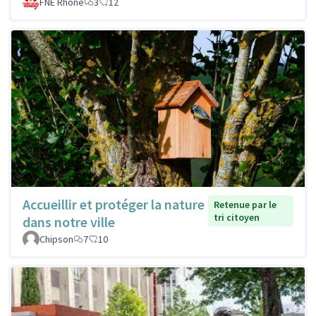
FNE Rhone
3
12
Accueillir et protéger la nature
Retenue par le
tri citoyen
dans notre ville
Chipson
7
10