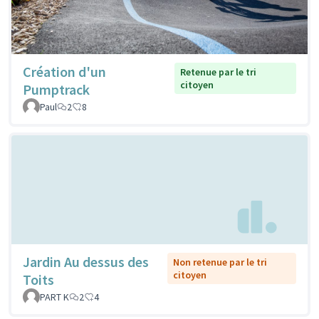
Création d'un
Retenue par le tri
citoyen
Pumptrack
Paul
2
8
Jardin Au dessus des
Non retenue par le tri
citoyen
Toits
PART K
2
4