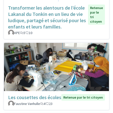
Transformer les alentours de l’école
Retenue
par le
Lakanal du Tonkin en un lieu de vie
tri
ludique, partagé et sécurisé pour les
citoyen
enfants et leurs familles.
APE
5
10
Les cousettes des écoles
Retenue par le tri citoyen
Faustine Vanhulle
4
23