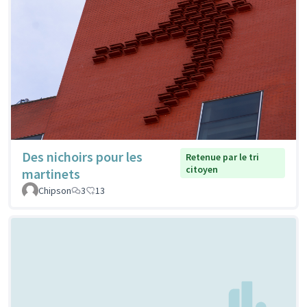
Des nichoirs pour les
Retenue par le tri
citoyen
martinets
Chipson
3
13