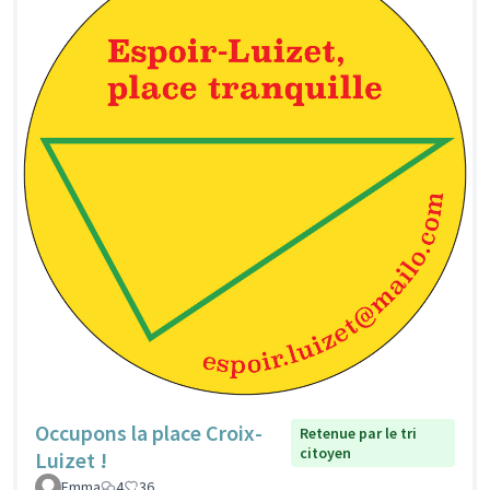
Occupons la place Croix-
Retenue par le tri
citoyen
Luizet !
Emma
4
36