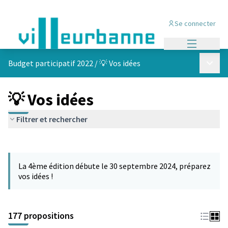
Se connecter
Menu princi
Menu p
Budget participatif 2022
/
💡 Vos idées
💡 Vos idées
Filtrer et rechercher
Passer la carte
Leaflet
|
©
OpenStreetMap
contributors
L'élément suivant est une carte qui présente les éléments de cet
+
La 4ème édition débute le 30 septembre 2024, préparez
−
vos idées !
177 propositions