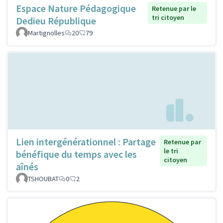
Espace Nature Pédagogique
Retenue par le
tri citoyen
Dedieu République
Martignolles
20
79
Lien intergénérationnel : Partage
Retenue par
le tri
bénéfique du temps avec les
citoyen
aînés
TSHOUBAT
0
2