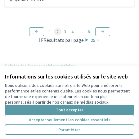
1
2
3
4
…
8
Résultats par page :
25
Voir toutes les propositions retirées
Informations sur les cookies utilisés sur le site web
Nous utilisons des cookies sur notre site Web pour améliorer la
Conditions d'utilisation
performance et les contenus du site. Les cookies nous permettent
Paramètres des cookies
de fournir une expérience utilisateur et un contenu plus
Participez Villeurbanne sur X
Participez Villeurbanne sur Facebook
Participez Villeurbanne sur Instagram
Participez Villeurbanne sur YouTube
personnalisés à partir de nos canaux de médias sociaux.
(Lien externe)
(Lien externe)
(Lien externe)
(Lien externe)
Tout accepter
Accepter seulement les cookies essentiels
Licence Cre
(Lien extern
Paramètres
(Lien externe)
Site réalisé grâce au
logiciel libre Decidim
.
(Lien externe)