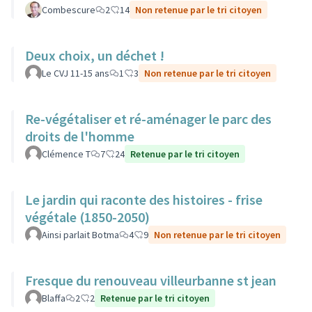
Combescure
2
14
Non retenue par le tri citoyen
Deux choix, un déchet !
Le CVJ 11-15 ans
1
3
Non retenue par le tri citoyen
Re-végétaliser et ré-aménager le parc des
droits de l'homme
Clémence T
7
24
Retenue par le tri citoyen
Le jardin qui raconte des histoires - frise
végétale (1850-2050)
Ainsi parlait Botma
4
9
Non retenue par le tri citoyen
Fresque du renouveau villeurbanne st jean
Blaffa
2
2
Retenue par le tri citoyen