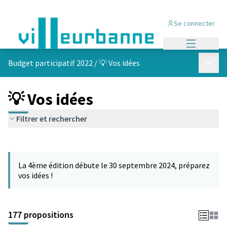
Se connecter
Menu princi
Menu p
Budget participatif 2022
/
💡 Vos idées
💡 Vos idées
Filtrer et rechercher
Passer la carte
Leaflet
|
©
OpenStreetMap
contributors
L'élément suivant est une carte qui présente les éléments de cet
+
La 4ème édition débute le 30 septembre 2024, préparez
−
vos idées !
177 propositions