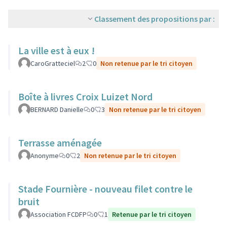
Classement des propositions par :
La ville est à eux !
CaroGratteciel
2
0
Non retenue par le tri citoyen
Boîte à livres Croix Luizet Nord
BERNARD Danielle
0
3
Non retenue par le tri citoyen
Terrasse aménagée
Anonyme
0
2
Non retenue par le tri citoyen
Stade Fournière - nouveau filet contre le
bruit
Association FCDFP
0
1
Retenue par le tri citoyen