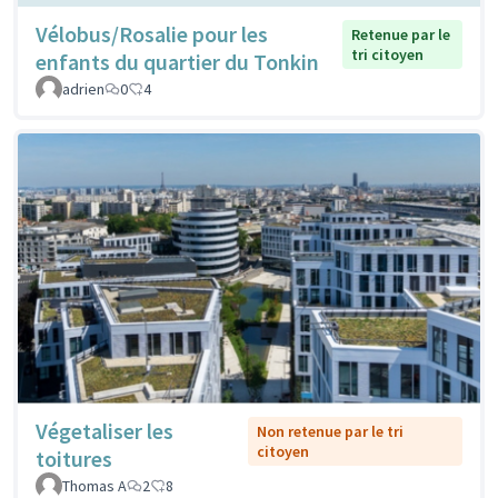
Vélobus/Rosalie pour les
Retenue par le
tri citoyen
enfants du quartier du Tonkin
adrien
0
4
Végetaliser les
Non retenue par le tri
citoyen
toitures
Thomas A
2
8