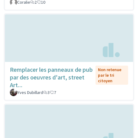
Coralie
2
10
Remplacer les panneaux de pub
Non retenue
par le tri
par des oeuvres d'art, street
citoyen
Art...
Yves Dubillard
3
7