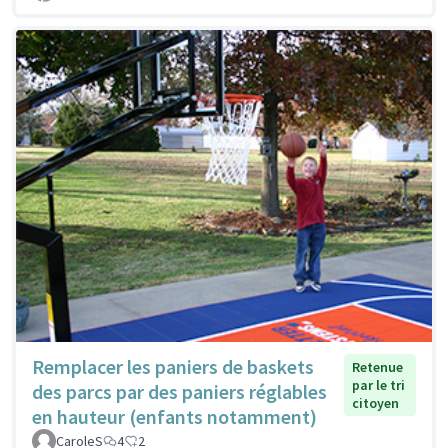
Remplacer les paniers de baskets
Retenue
par le tri
des parcs par des paniers réglables
citoyen
en hauteur (enfants notamment)
CaroleS
4
2