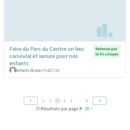
Faire du Parc du Centre un lieu
Retenue par
le tri citoyen
convivial et secure pour nos
enfants
Enfants du parc
22
23
1
2
3
4
5
…
8
Résultats par page :
25