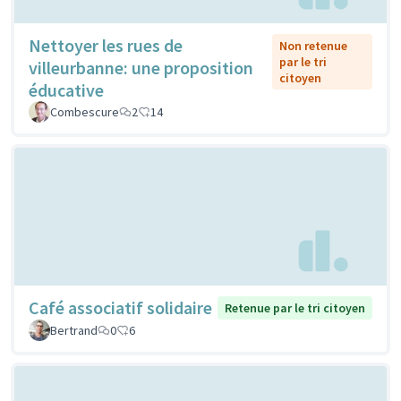
Nettoyer les rues de
Non retenue
par le tri
villeurbanne: une proposition
citoyen
éducative
Combescure
2
14
Café associatif solidaire
Retenue par le tri citoyen
Bertrand
0
6