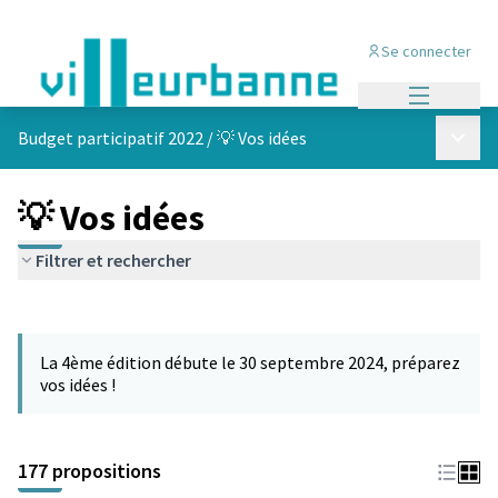
Se connecter
Menu princi
Menu p
Budget participatif 2022
/
💡 Vos idées
💡 Vos idées
Filtrer et rechercher
Passer la carte
Leaflet
|
©
OpenStreetMap
contributors
L'élément suivant est une carte qui présente les éléments de cet
+
La 4ème édition débute le 30 septembre 2024, préparez
−
vos idées !
177 propositions