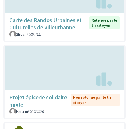
Carte des Randos Urbaines et
Retenue par le
tri citoyen
Culturelles de Villeurbanne
2Bech
0
11
Projet épicerie solidaire
Non retenue par le tri
citoyen
mixte
Karami
13
20