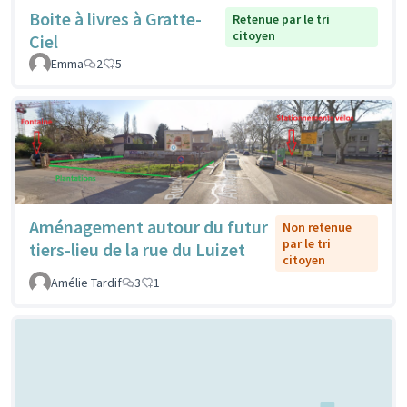
Boite à livres à Gratte-
Retenue par le tri
citoyen
Ciel
Emma
2
5
Aménagement autour du futur
Non retenue
par le tri
tiers-lieu de la rue du Luizet
citoyen
Amélie Tardif
3
1