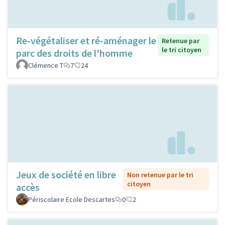
Re-végétaliser et ré-aménager le
Retenue par
le tri citoyen
parc des droits de l'homme
Clémence T
7
24
Jeux de société en libre
Non retenue par le tri
citoyen
accès
Périscolaire Ecole Descartes
0
2