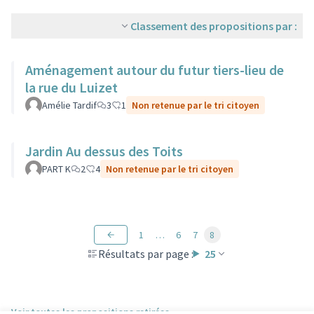
Classement des propositions par :
Aménagement autour du futur tiers-lieu de
la rue du Luizet
Amélie Tardif
3
1
Non retenue par le tri citoyen
Jardin Au dessus des Toits
PART K
2
4
Non retenue par le tri citoyen
1
…
6
7
8
Résultats par page :
25
Voir toutes les propositions retirées