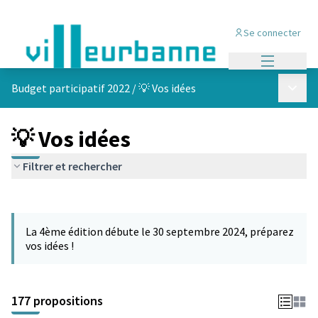
Se connecter
Menu princi
Menu p
Budget participatif 2022
/
💡 Vos idées
💡 Vos idées
Filtrer et rechercher
Passer la carte
Leaflet
|
©
OpenStreetMap
contributors
L'élément suivant est une carte qui présente les éléments de cet
+
La 4ème édition débute le 30 septembre 2024, préparez
−
vos idées !
177 propositions