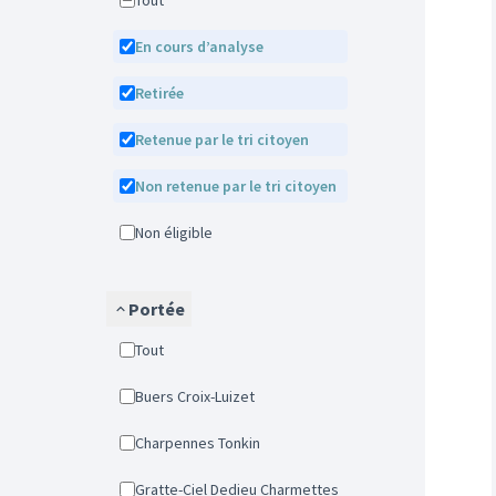
Tout
En cours d’analyse
Retirée
Retenue par le tri citoyen
Non retenue par le tri citoyen
Non éligible
Portée
Tout
Buers Croix-Luizet
Charpennes Tonkin
Gratte-Ciel Dedieu Charmettes