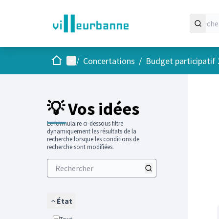
Accueil
Menu principal
/
Concertations
/
Budget participatif
Passer
L'élément
+
−
💡 Vos idées
Le formulaire ci-dessous filtre
dynamiquement les résultats de la
recherche lorsque les conditions de
recherche sont modifiées.
État