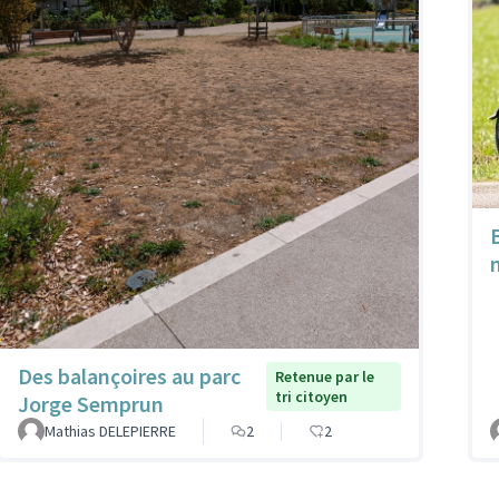
Des balançoires au parc
Retenue par le
tri citoyen
Jorge Semprun
Mathias DELEPIERRE
2
2