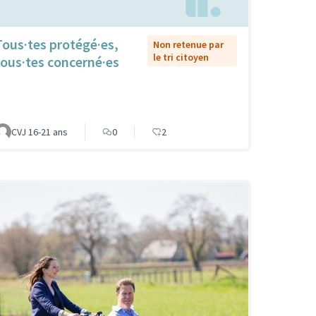
Tous·tes protégé·es,
Non retenue par
le tri citoyen
tous·tes concerné·es
CVJ 16-21 ans
0
2