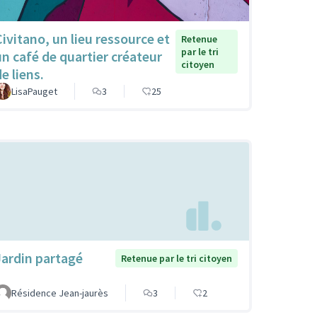
Civitano, un lieu ressource et
Retenue
par le tri
un café de quartier créateur
citoyen
e liens.
LisaPauget
3
25
Jardin partagé
Retenue par le tri citoyen
Résidence Jean-jaurès
3
2