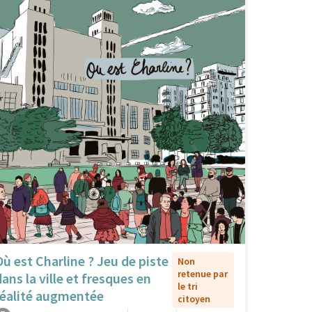
Où est Charline ? Jeu de piste
Non
retenue par
dans la ville et fresques en
le tri
réalité augmentée
citoyen