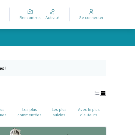
Rencontres
Activité
Se connecter
Leaflet
|
©
OpenStreetMap
contributors
e des points de carte. L'élément peut être utilisé avec un lecteur
es !
lus
Les plus
Les plus
Avec le plus
nues
commentées
suivies
d'auteurs