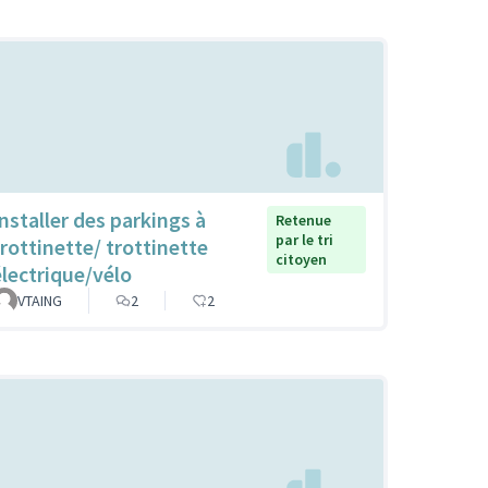
Installer des parkings à
Retenue
par le tri
trottinette/ trottinette
citoyen
électrique/vélo
VTAING
2
2