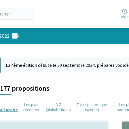
Aide
Menu utilisateur
 2022
/
 la carte
 suivant est une carte qui présente les éléments de cette page comm
La 4ème édition débute le 30 septembre 2024, préparez vos idé
177 propositions
Les plus
A-Z
Z-A (alphabétique
Les p
Aléatoire
récentes
(alphabétique)
inverse)
soute