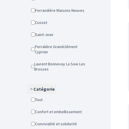
Ferrandière Maisons Neuves
Cusset
Saint-Jean
Perralière Grandclément
Cyprian
Laurent Bonnevay La Soie Les
Brosses
Catégorie
Tout
Confort et embellissement
Convivialité et solidarité