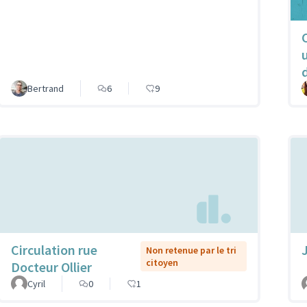
d
Bertrand
6
9
Circulation rue
Non retenue par le tri
citoyen
Docteur Ollier
Cyril
0
1