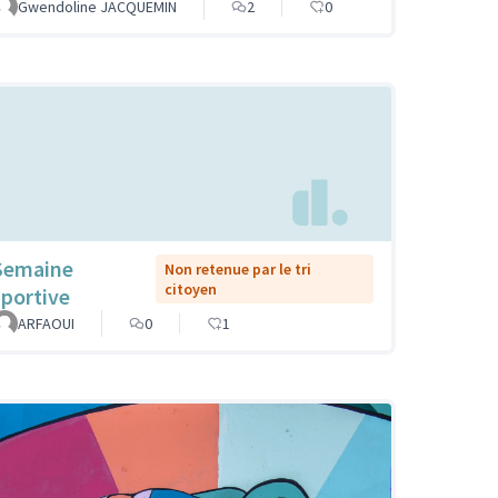
Gwendoline JACQUEMIN
2
0
Semaine
Non retenue par le tri
citoyen
sportive
ARFAOUI
0
1