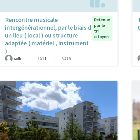
Rencontre musicale
Retenue
par le
intergénérationnel, par le biais d
tri
un lieu ( local ) ou structure
citoyen
adaptée ( matériel , instrument
)
paille
11
16