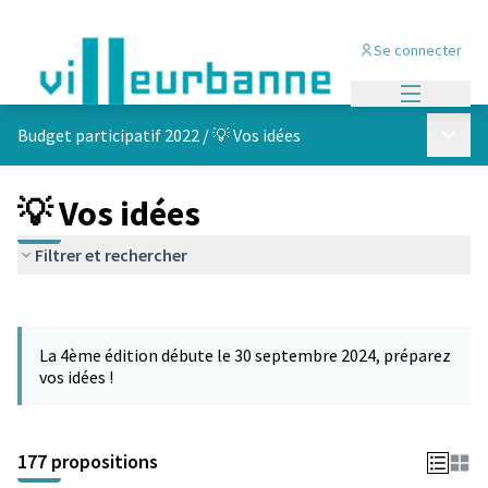
Se connecter
Menu princi
Menu p
Budget participatif 2022
/
💡 Vos idées
💡 Vos idées
Filtrer et rechercher
Passer la carte
Leaflet
|
©
OpenStreetMap
contributors
L'élément suivant est une carte qui présente les éléments de cet
+
La 4ème édition débute le 30 septembre 2024, préparez
−
vos idées !
177 propositions