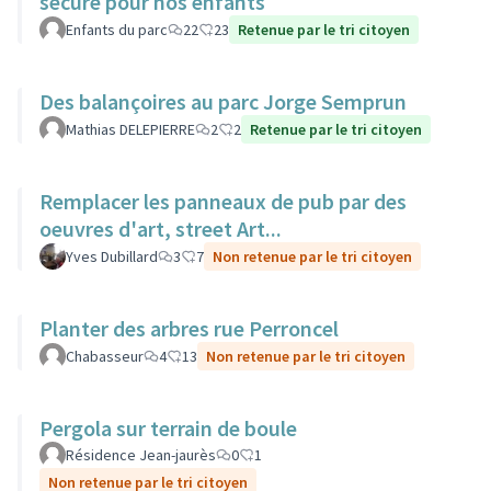
secure pour nos enfants
Enfants du parc
22
23
Retenue par le tri citoyen
Des balançoires au parc Jorge Semprun
Mathias DELEPIERRE
2
2
Retenue par le tri citoyen
Remplacer les panneaux de pub par des
oeuvres d'art, street Art...
Yves Dubillard
3
7
Non retenue par le tri citoyen
Planter des arbres rue Perroncel
Chabasseur
4
13
Non retenue par le tri citoyen
Pergola sur terrain de boule
Résidence Jean-jaurès
0
1
Non retenue par le tri citoyen