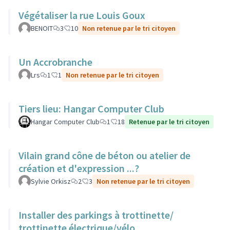
Végétaliser la rue Louis Goux
BENOIT
3
10
Non retenue par le tri citoyen
Un Accrobranche
Lrs
1
1
Non retenue par le tri citoyen
Tiers lieu: Hangar Computer Club
Hangar Computer Club
1
18
Retenue par le tri citoyen
Vilain grand cône de béton ou atelier de
création et d'expression ...?
Sylvie Orkisz
2
3
Non retenue par le tri citoyen
Installer des parkings à trottinette/
trottinette électrique/vélo