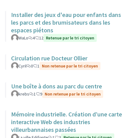
Installer des jeux d'eau pour enfants dans
les parcs et des brumisateurs dans les
espaces piétons
WaLo
4
12
Retenue par le tri citoyen
Circulation rue Docteur Ollier
Cyril
0
1
Non retenue par le tri citoyen
Une boîte à dons au parc du centre
krebs
1
9
Non retenue par le tri citoyen
Mémoire industrielle. Création d’une carte
interactive Web des industries
villeurbannaises passées
La ville Edifiante
1
3
Retenue par le tri citoyen