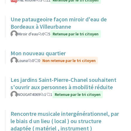
FNE Rhone
3
12
Retenue par le tri citoyen
Une pataugeoire façon miroir d'eau de
Bordeaux à Villeurbanne
Miroir d'eau
0
5
Retenue par le tri citoyen
Mon nouveau quartier
Louna
0
0
Non retenue par le tri citoyen
Les jardins Saint-Pierre-Chanel souhaitent
s'ouvrir aux personnes à mobilité réduite
NOUGAT4069
1
1
Retenue par le tri citoyen
Rencontre musicale intergénérationnel, par
le biais d un lieu ( local ) ou structure
adaptée ( matériel , instrument )