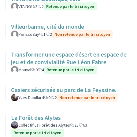
VTAING
2
2
Retenue par le tri citoyen
Villeurbanne, cité du monde
PeriscoZay
1
2
Non retenue par le tri citoyen
Transformer une espace désert en espace de
jeu et de convivialité Rue Léon Fabre
Mouyal
0
4
Retenue par le tri citoyen
Casiers sécurisés au parc de La Feyssine.
Yves Dubillard
0
2
Non retenue par le tri citoyen
La Forêt des Alytes
Collectif La Forêt des Alytes
23
63
Retenue par le tri citoyen