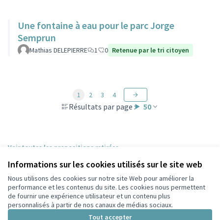
Une fontaine à eau pour le parc Jorge
Semprun
Mathias DELEPIERRE
1
0
Retenue par le tri citoyen
1
2
3
4
Résultats par page :
50
Voir toutes les propositions retirées
Informations sur les cookies utilisés sur le site web
Nous utilisons des cookies sur notre site Web pour améliorer la
Conditions d'utilisation
performance et les contenus du site. Les cookies nous permettent
Paramètres des cookies
de fournir une expérience utilisateur et un contenu plus
Participez Villeurbanne sur X
Participez Villeurbanne sur Facebook
Participez Villeurbanne sur Instagram
Participez Villeurbanne sur YouTube
personnalisés à partir de nos canaux de médias sociaux.
(Lien externe)
(Lien externe)
(Lien externe)
(Lien externe)
Tout accepter