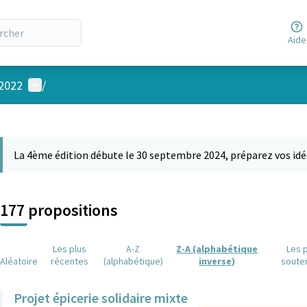
Aide
Menu utilisateur
 2022
/
 la carte
 suivant est une carte qui présente les éléments de cette page comm
La 4ème édition débute le 30 septembre 2024, préparez vos idé
177 propositions
Les plus
A-Z
Z-A (alphabétique
Les 
Aléatoire
récentes
(alphabétique)
inverse)
soute
Projet épicerie solidaire mixte