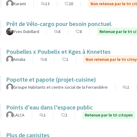
Karami
13
20
Non retenue par le tri ci
Prêt de Vélo-cargo pour besoin ponctuel.
Yves Dubillard
8
8
Retenue par le tri c
Poubelles x Poubelix et Kges à Knnettes
Amalia
0
2
Non retenue par le tri cito
Popotte et papote (projet-cuisine)
Groupe Habitants et centre social de la Ferrandière
2
Points d'eau dans l'espace public
LALCA
1
2
Retenue par le tri citoyen
Plus de canisites