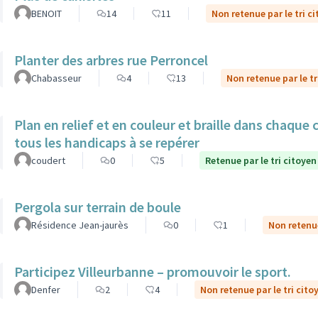
BENOIT
14
11
Non retenue par le tri c
Planter des arbres rue Perroncel
Chabasseur
4
13
Non retenue par le tr
Plan en relief et en couleur et braille dans chaque
tous les handicaps à se repérer
coudert
0
5
Retenue par le tri citoyen
Pergola sur terrain de boule
Résidence Jean-jaurès
0
1
Non retenue
Participez Villeurbanne – promouvoir le sport.
Denfer
2
4
Non retenue par le tri cito