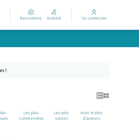
Rencontres
Activité
Se connecter
Leaflet
|
©
OpenStreetMap
contributors
e des points de carte. L'élément peut être utilisé avec un lecteur
es !
plus
Les plus
Les plus
Avec le plus
nues
commentées
suivies
d'auteurs