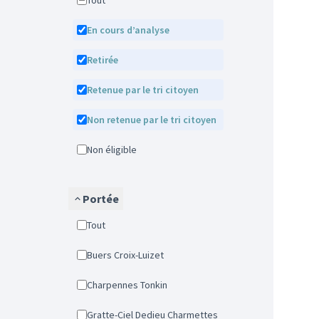
Tout
En cours d’analyse
Retirée
Retenue par le tri citoyen
Non retenue par le tri citoyen
Non éligible
Portée
Tout
Buers Croix-Luizet
Charpennes Tonkin
Gratte-Ciel Dedieu Charmettes