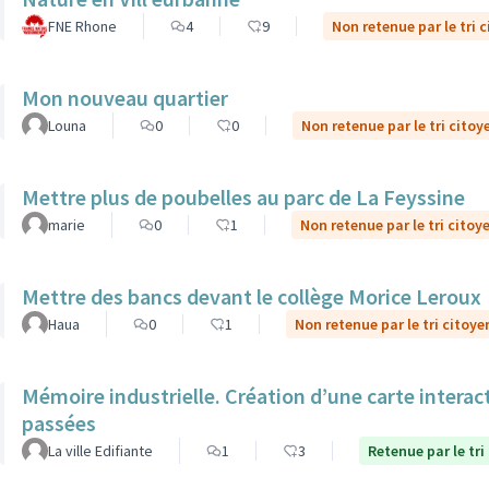
FNE Rhone
4
9
Non retenue par le tri 
Mon nouveau quartier
Louna
0
0
Non retenue par le tri citoy
Mettre plus de poubelles au parc de La Feyssine
marie
0
1
Non retenue par le tri citoy
Mettre des bancs devant le collège Morice Leroux
Haua
0
1
Non retenue par le tri citoye
Mémoire industrielle. Création d’une carte interac
passées
La ville Edifiante
1
3
Retenue par le tri