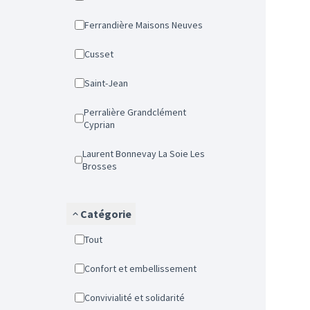
Ferrandière Maisons Neuves
Cusset
Saint-Jean
Perralière Grandclément
Cyprian
Laurent Bonnevay La Soie Les
Brosses
Catégorie
Tout
Confort et embellissement
Convivialité et solidarité