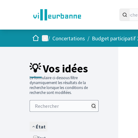
Accueil
Menu principal
/
Concertations
/
Budget participatif
Passer
L'élément
+
−
💡 Vos idées
Le formulaire ci-dessous filtre
dynamiquement les résultats de la
recherche lorsque les conditions de
recherche sont modifiées.
État