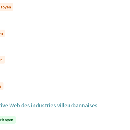
citoyen
en
en
n
tive Web des industries villeurbannaises
 citoyen