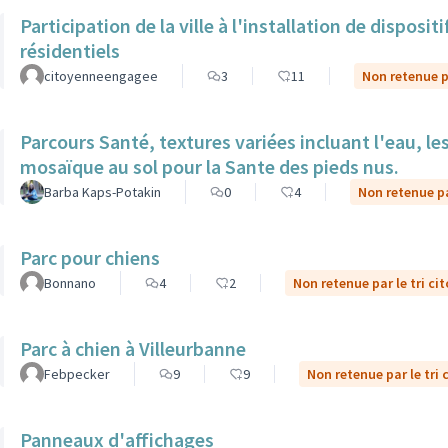
Participation de la ville à l'installation de dispos
résidentiels
citoyenneengagee
3
11
Non retenue pa
Parcours Santé, textures variées incluant l'eau, le
mosaïque au sol pour la Sante des pieds nus.
Barba Kaps-Potakin
0
4
Non retenue pa
Parc pour chiens
Bonnano
4
2
Non retenue par le tri ci
Parc à chien à Villeurbanne
Febpecker
9
9
Non retenue par le tri 
Panneaux d'affichages