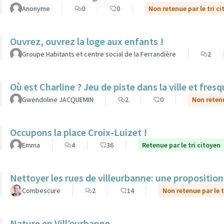
Anonyme
0
0
Non retenue par le tri c
Ouvrez, ouvrez la loge aux enfants !
Groupe Habitants et centre social de la Ferrandière
2
Où est Charline ? Jeu de piste dans la ville et fre
Gwendoline JACQUEMIN
2
0
Non retenu
Occupons la place Croix-Luizet !
Emma
4
36
Retenue par le tri citoyen
Nettoyer les rues de villeurbanne: une propositio
Combescure
2
14
Non retenue par le t
Nature en Vill’eurbanne