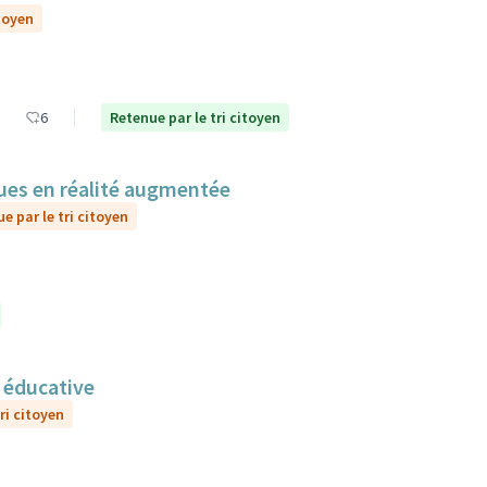
itoyen
6
Retenue par le tri citoyen
sques en réalité augmentée
e par le tri citoyen
n éducative
ri citoyen