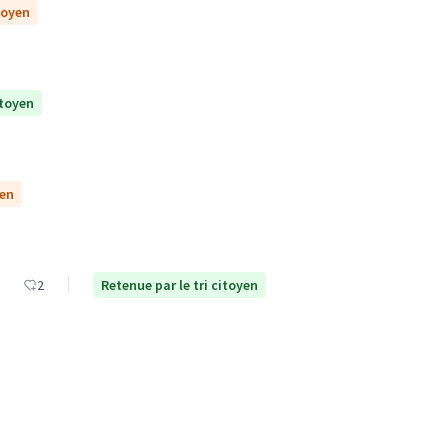
toyen
itoyen
yen
2
Retenue par le tri citoyen