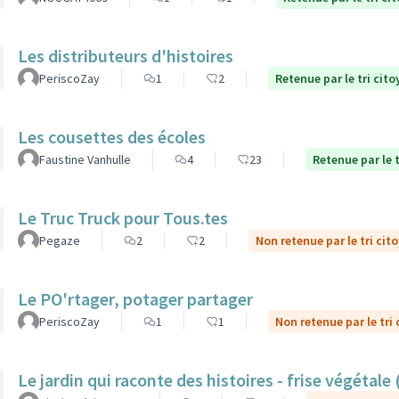
Les distributeurs d'histoires
PeriscoZay
1
2
Retenue par le tri cito
Les cousettes des écoles
Faustine Vanhulle
4
23
Retenue par le t
Le Truc Truck pour Tous.tes
Pegaze
2
2
Non retenue par le tri cit
Le PO'rtager, potager partager
PeriscoZay
1
1
Non retenue par le tri
Le jardin qui raconte des histoires - frise végétale