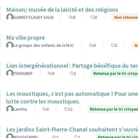
Maison/ musée de la laïcité et des religions
GARRET-FLAUDY SALHI
0
0
Non retenue 
Ma ville propre
Le groupe des enfants de la MJC
0
3
N
Lien intergénérationnel : Partage bénéfique du te
TSHOUBAT
0
2
Retenue par le tri citoy
Les moustiques, c’est pas automatique ! Pour une 
lutte contre les moustiques.
Lamfou
3
12
Retenue par le tri citoye
Les jardins Saint-Pierre-Chanel souhaitent s'ouvri
NOUGAT4069
1
1
Retenue par le tri ci