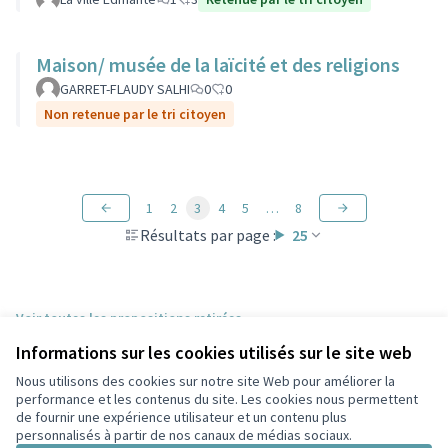
Maison/ musée de la laïcité et des religions
GARRET-FLAUDY SALHI
0
0
Non retenue par le tri citoyen
1
2
3
4
5
…
8
Résultats par page :
25
Voir toutes les propositions retirées
Informations sur les cookies utilisés sur le site web
Nous utilisons des cookies sur notre site Web pour améliorer la
Conditions d'utilisation
performance et les contenus du site. Les cookies nous permettent
Paramètres des cookies
de fournir une expérience utilisateur et un contenu plus
Participez Villeurbanne sur X
Participez Villeurbanne sur Facebook
Participez Villeurbanne sur Instagram
Participez Villeurbanne sur YouTube
personnalisés à partir de nos canaux de médias sociaux.