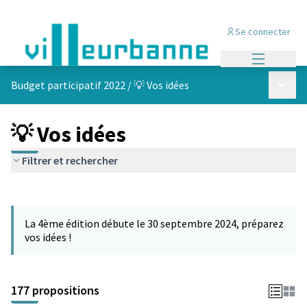
Se connecter
Menu princi
Menu p
Budget participatif 2022
/
💡 Vos idées
💡 Vos idées
Filtrer et rechercher
Passer la carte
Leaflet
|
©
OpenStreetMap
contributors
L'élément suivant est une carte qui présente les éléments de cet
+
La 4ème édition débute le 30 septembre 2024, préparez
−
vos idées !
177 propositions