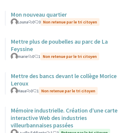
Mon nouveau quartier
Louna
0
0
Non retenue par le tri citoyen
Mettre plus de poubelles au parc de La
Feyssine
marie
0
1
Non retenue par le tri citoyen
Mettre des bancs devant le collège Morice
Leroux
Haua
0
1
Non retenue par le tri citoyen
Mémoire industrielle. Création d’une carte
interactive Web des industries
villeurbannaises passées
La ville Edifiante
1
3
Retenue par le tri citoyen