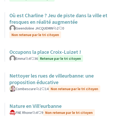
Où est Charline ? Jeu de piste dans la ville et
fresques en réalité augmentée
Gwendoline JACQUEMIN
2
0
Non retenue par le tri citoyen
Occupons la place Croix-Luizet !
Emma
4
36
Retenue par le tri citoyen
Nettoyer les rues de villeurbanne: une
proposition éducative
Combescure
2
14
Non retenue par le tri citoyen
Nature en Vill’eurbanne
FNE Rhone
4
9
Non retenue par le tri citoyen