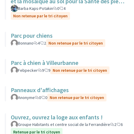
et la mosaïque au sol pour la Sante des pieds
nus.
Barba Kaps-Potakin
0
4
Non retenue par le tri citoyen
Parc pour chiens
Bonnano
4
2
Non retenue par le tri citoyen
Parc à chien à Villeurbanne
Febpecker
9
9
Non retenue par le tri citoyen
Panneaux d'affichages
Anonyme
0
0
Non retenue par le tri citoyen
Ouvrez, ouvrez la loge aux enfants !
Groupe Habitants et centre social de la Ferrandière
2
6
Retenue par le tri citoyen