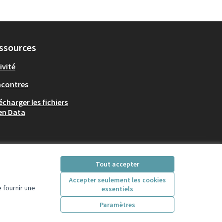
ssources
ivité
ncontres
écharger les fichiers
en Data
Participez Villeurbanne sur X
Participez Villeurbanne sur Fac
Participez Villeurbanne su
Participez Villeurban
Tout accepter
(Lien externe)
(Lien externe)
(Lien externe)
(Lien externe)
Accepter seulement les cookies
 fournir une
essentiels
Licence Creative Comm
(Lien externe)
Paramètres