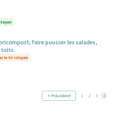
citoyen
bricompost; faire pousser les salades,
toits.
r le tri citoyen
Précédent
1
2
3
4