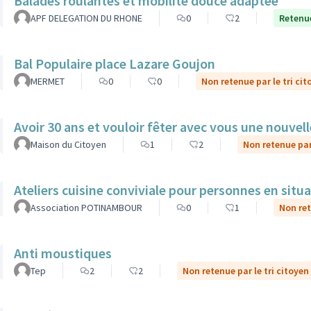
Balades roulantes et mobilité douce adaptée
APF DELEGATION DU RHONE
0
2
Retenue
Bal Populaire place Lazare Goujon
MERMET
0
0
Non retenue par le tri cit
Avoir 30 ans et vouloir fêter avec vous une nouvel
Maison du Citoyen
1
2
Non retenue par 
Ateliers cuisine conviviale pour personnes en situ
Association POTINAMBOUR
0
1
Non ret
Anti moustiques
Tep
2
2
Non retenue par le tri citoyen