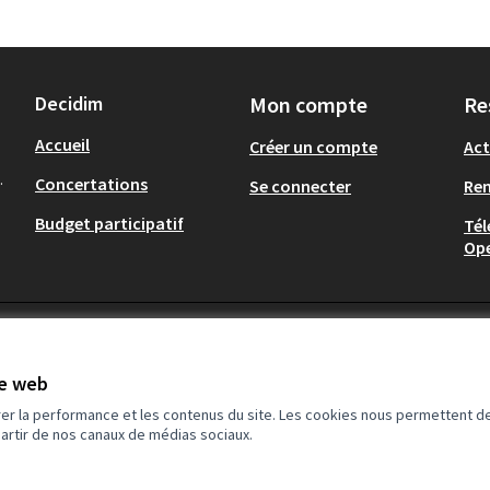
Decidim
Mon compte
Re
Accueil
Créer un compte
Act
.
Concertations
Se connecter
Re
Budget participatif
Tél
Op
te web
rer la performance et les contenus du site. Les cookies nous permettent de
partir de nos canaux de médias sociaux.