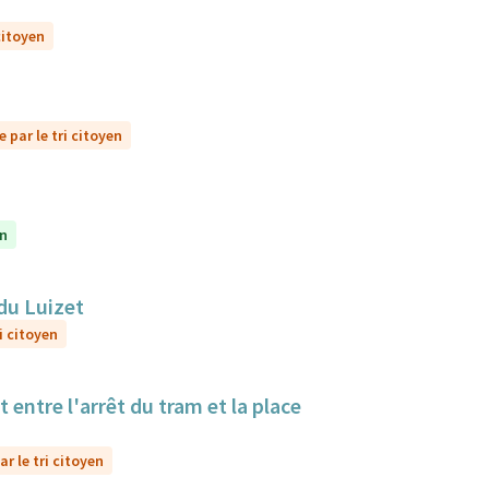
citoyen
 par le tri citoyen
en
du Luizet
i citoyen
 entre l'arrêt du tram et la place
r le tri citoyen