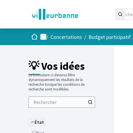
Accueil
Menu principal
/
Concertations
/
Budget participatif
Passer
L'élément
+
−
💡 Vos idées
Le formulaire ci-dessous filtre
dynamiquement les résultats de la
recherche lorsque les conditions de
recherche sont modifiées.
État