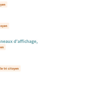
oyen
itoyen
anneaux d'affichage,
yen
le tri citoyen