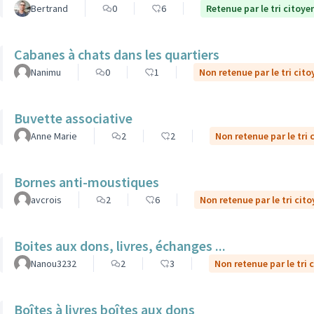
Bertrand
0
6
Retenue par le tri citoye
Cabanes à chats dans les quartiers
Nanimu
0
1
Non retenue par le tri cito
Buvette associative
Anne Marie
2
2
Non retenue par le tri 
Bornes anti-moustiques
avcrois
2
6
Non retenue par le tri cit
Boites aux dons, livres, échanges ...
Nanou3232
2
3
Non retenue par le tri 
Boîtes à livres boîtes aux dons