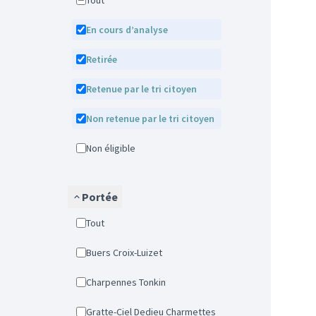
Tout
En cours d’analyse
Retirée
Retenue par le tri citoyen
Non retenue par le tri citoyen
Non éligible
Portée
Tout
Buers Croix-Luizet
Charpennes Tonkin
Gratte-Ciel Dedieu Charmettes