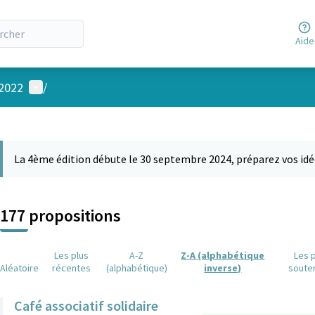
Aide
Menu utilisateur
 2022
/
 la carte
 suivant est une carte qui présente les éléments de cette page comm
La 4ème édition débute le 30 septembre 2024, préparez vos idé
177 propositions
Les plus
A-Z
Z-A (alphabétique
Les 
Aléatoire
récentes
(alphabétique)
inverse)
soute
Café associatif solidaire