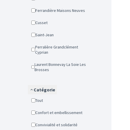
Ferrandière Maisons Neuves
Cusset
Saint-Jean
Perralière Grandclément
Cyprian
Laurent Bonnevay La Soie Les
Brosses
Catégorie
Tout
Confort et embellissement
Convivialité et solidarité