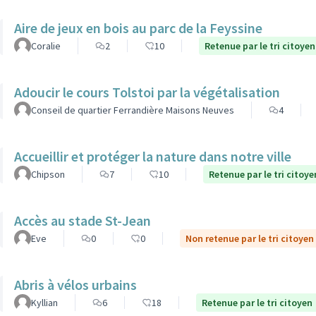
Aire de jeux en bois au parc de la Feyssine
Coralie
2
10
Retenue par le tri citoyen
Adoucir le cours Tolstoi par la végétalisation
Conseil de quartier Ferrandière Maisons Neuves
4
Accueillir et protéger la nature dans notre ville
Chipson
7
10
Retenue par le tri citoye
Accès au stade St-Jean
Eve
0
0
Non retenue par le tri citoyen
Abris à vélos urbains
Kyllian
6
18
Retenue par le tri citoyen