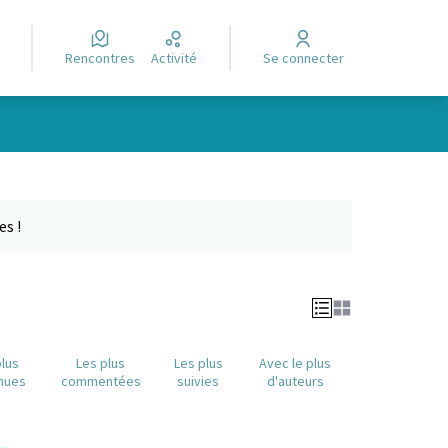
Rencontres
Activité
Se connecter
Leaflet
|
©
OpenStreetMap
contributors
e des points de carte. L'élément peut être utilisé avec un lecteur
es !
plus
Les plus
Les plus
Avec le plus
nues
commentées
suivies
d'auteurs