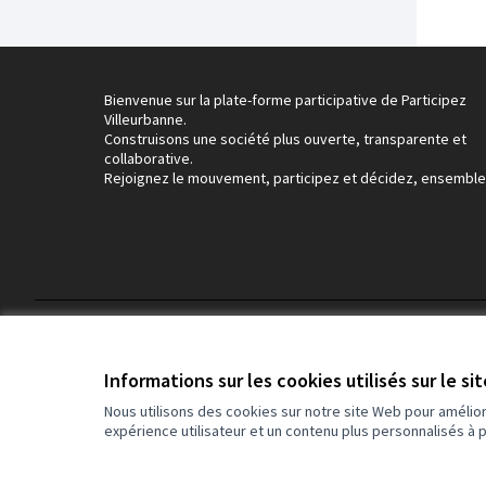
Bienvenue sur la plate-forme participative de Participez
Villeurbanne.
Construisons une société plus ouverte, transparente et
collaborative.
Rejoignez le mouvement, participez et décidez, ensemble
Conditions d'utilisation
Paramètres des cookies
Informations sur les cookies utilisés sur le si
Nous utilisons des cookies sur notre site Web pour amélio
expérience utilisateur et un contenu plus personnalisés à 
(Lien externe)
Site réalisé grâce au
logiciel libre Decidim
.
(Lien externe)