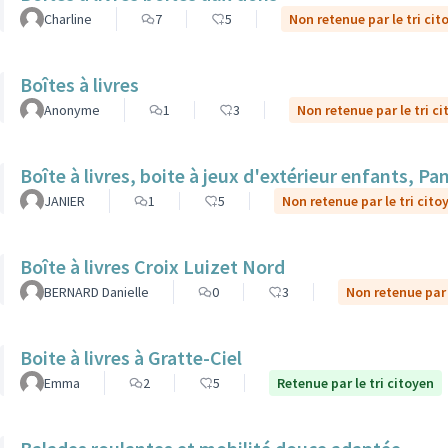
Charline
7
5
Non retenue par le tri cit
Boîtes à livres
Anonyme
1
3
Non retenue par le tri c
Boîte à livres, boite à jeux d'extérieur enfants, P
JANIER
1
5
Non retenue par le tri cito
Boîte à livres Croix Luizet Nord
BERNARD Danielle
0
3
Non retenue par 
Boite à livres à Gratte-Ciel
Emma
2
5
Retenue par le tri citoyen