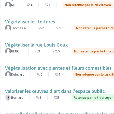
M.
4
3
Non retenue par le tri citoyen
Végetaliser les toitures
Thomas A
2
8
Non retenue par le tri c
Végétaliser la rue Louis Goux
BENOIT
3
10
Non retenue par le tri ci
Végétalisation avec plantes et fleurs comestibles
Dubillard
0
4
Non retenue par le tri ci
Valoriser les œuvres d'art dans l'espace public
Bernard
3
5
Retenue par le tri citoyen