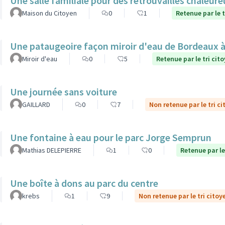
Une salle familiale pour des retrouvailles chaleur
Maison du Citoyen
0
1
Retenue par le t
Une pataugeoire façon miroir d'eau de Bordeaux à
Miroir d'eau
0
5
Retenue par le tri cit
Une journée sans voiture
GAILLARD
0
7
Non retenue par le tri c
Une fontaine à eau pour le parc Jorge Semprun
Mathias DELEPIERRE
1
0
Retenue par le
Une boîte à dons au parc du centre
krebs
1
9
Non retenue par le tri citoy