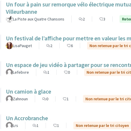
Un four à pain sur remorque vélo électrique mutua
Villeurbanne
La Piste aux Quatre Chansons
2
3
Reten
Un festival de l’affiche pour mettre en valeur les 
LisaPauget
2
6
Non retenue par le tri 
Un espace de jeu vidéo à partager pour se rencont
Lefebvre
1
0
Non retenue par le tri ci
Un camion à glace
Zahnoun
0
1
Non retenue par le tri ci
Un Accrobranche
Lrs
1
1
Non retenue par le tri citoyen