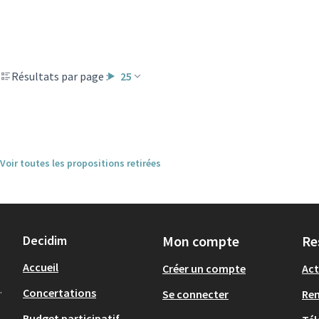
Résultats par page :
25
Voir toutes les propositions retirées
Decidim
Mon compte
Re
Accueil
Créer un compte
Act
.
Concertations
Se connecter
Re
Budget participatif