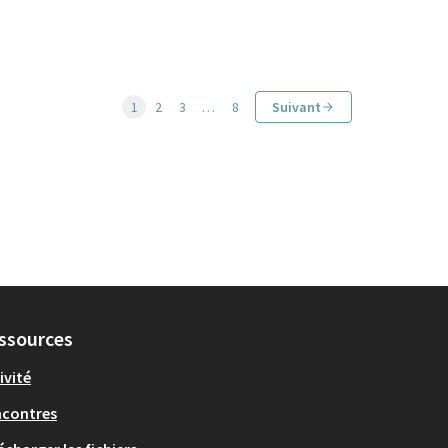
1
2
3
…
8
Suivant
ssources
ivité
ncontres