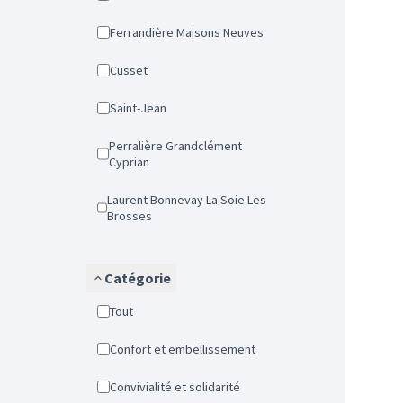
Ferrandière Maisons Neuves
Cusset
Saint-Jean
Perralière Grandclément
Cyprian
Laurent Bonnevay La Soie Les
Brosses
Catégorie
Tout
Confort et embellissement
Convivialité et solidarité