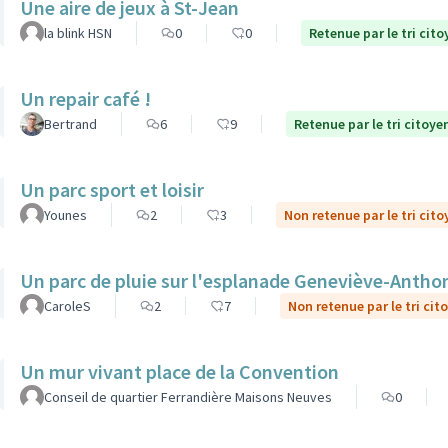
Une aire de jeux à St-Jean
la blink HSN
0
0
Retenue par le tri cito
Un repair café !
Bertrand
6
9
Retenue par le tri citoye
Un parc sport et loisir
Younes
2
3
Non retenue par le tri cito
Un parc de pluie sur l'esplanade Geneviève-Antho
CaroleS
2
7
Non retenue par le tri cit
Un mur vivant place de la Convention
Conseil de quartier Ferrandière Maisons Neuves
0