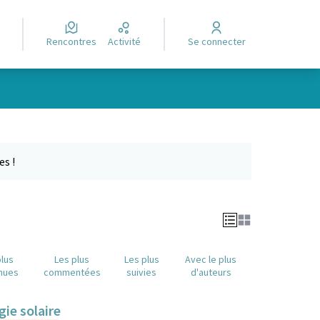
Rencontres
Activité
Se connecter
Leaflet
|
©
OpenStreetMap
contributors
e des points de carte. L'élément peut être utilisé avec un lecteur
es !
plus
Les plus
Les plus
Avec le plus
nues
commentées
suivies
d'auteurs
gie solaire