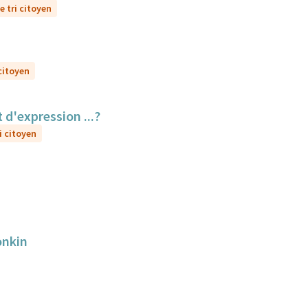
e tri citoyen
 citoyen
 d'expression ...?
i citoyen
onkin