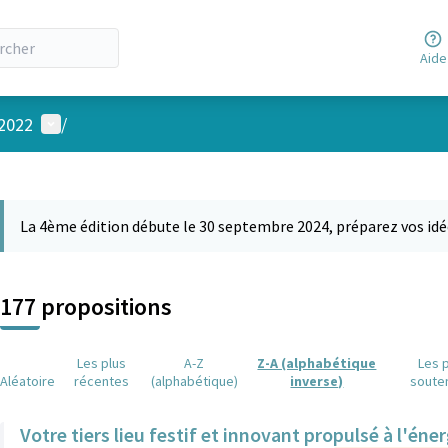
Aide
Menu utilisateur
 2022
/
 la carte
 suivant est une carte qui présente les éléments de cette page comm
La 4ème édition débute le 30 septembre 2024, préparez vos idé
177 propositions
Les plus
A-Z
Z-A (alphabétique
Les 
Aléatoire
récentes
(alphabétique)
inverse)
soute
Votre tiers lieu festif et innovant propulsé à l'éner