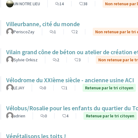
UN NOTRE LIEU
14
38
Non retenue par l
Villeurbanne, cité du monde
PeriscoZay
1
2
Non retenue par le tri
Vilain grand cône de béton ou atelier de création et
Sylvie Orkisz
2
3
Non retenue par le tr
Vélodrome du XXIème siècle - ancienne usine ACI
LEJAY
0
1
Retenue par le tri citoyen
Vélobus/Rosalie pour les enfants du quartier du T
adrien
0
4
Retenue par le tri citoyen
Végétalisons les toits !