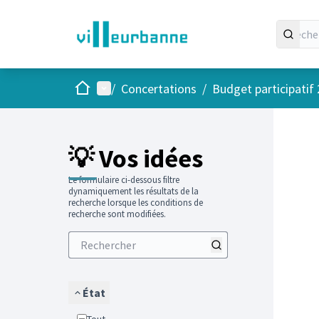
Accueil
Menu principal
/
Concertations
/
Budget participatif
Passer
L'élément
+
−
💡 Vos idées
Le formulaire ci-dessous filtre
dynamiquement les résultats de la
recherche lorsque les conditions de
recherche sont modifiées.
État