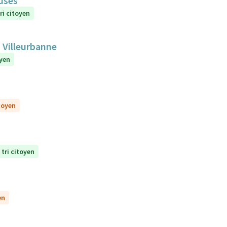
euses
ri citoyen
 Villeurbanne
oyen
itoyen
 tri citoyen
en