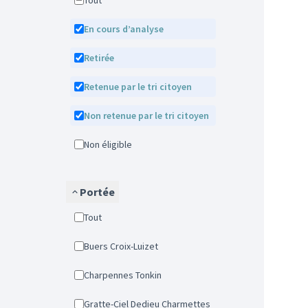
Tout
En cours d’analyse
Retirée
Retenue par le tri citoyen
Non retenue par le tri citoyen
Non éligible
Portée
Tout
Buers Croix-Luizet
Charpennes Tonkin
Gratte-Ciel Dedieu Charmettes