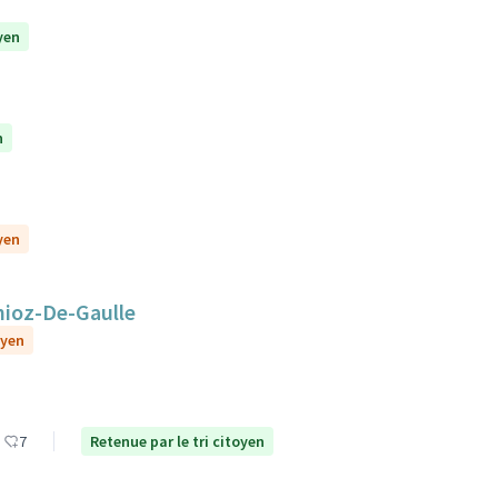
yen
n
yen
nioz-De-Gaulle
oyen
7
Retenue par le tri citoyen