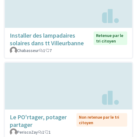
Installer des lampadaires
Retenue par le
tri citoyen
solaires dans tt Villeurbanne
Chabasseur
1
7
Le PO'rtager, potager
Non retenue par le tri
citoyen
partager
PeriscoZay
1
1