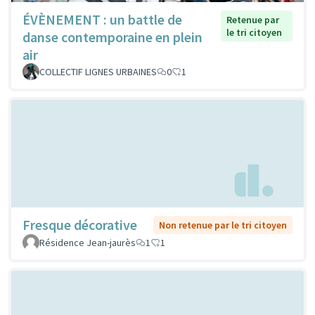
ÉVÈNEMENT : un battle de
Retenue par
le tri citoyen
danse contemporaine en plein
air
COLLECTIF LIGNES URBAINES
0
1
Fresque décorative
Non retenue par le tri citoyen
Résidence Jean-jaurès
1
1