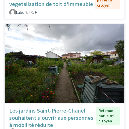
vegetalisation de toit d'immeuble
citoyen
Labo
4
9
Les jardins Saint-Pierre-Chanel
Retenue
par le tri
souhaitent s'ouvrir aux personnes
citoyen
à mobilité réduite