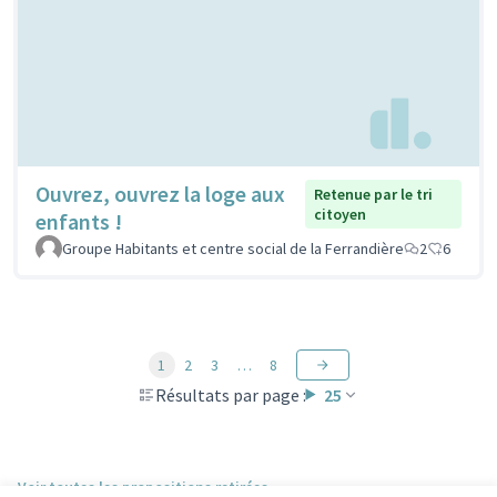
Ouvrez, ouvrez la loge aux
Retenue par le tri
citoyen
enfants !
Groupe Habitants et centre social de la Ferrandière
2
6
1
2
3
…
8
Résultats par page :
25
Voir toutes les propositions retirées