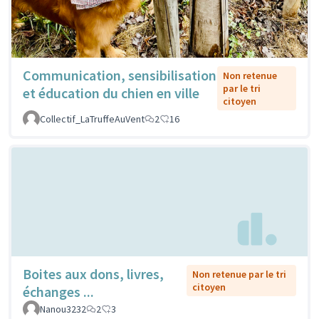
Communication, sensibilisation
Non retenue
par le tri
et éducation du chien en ville
citoyen
Collectif_LaTruffeAuVent
2
16
Boites aux dons, livres,
Non retenue par le tri
citoyen
échanges ...
Nanou3232
2
3