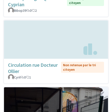
citoyen
Cyprian
Bibop39
0
2
Circulation rue Docteur
Non retenue par le tri
citoyen
Ollier
Cyril
0
1