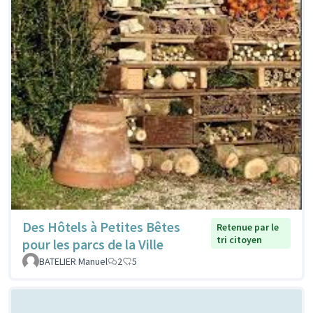
Des Hôtels à Petites Bêtes
Retenue par le
tri citoyen
pour les parcs de la Ville
BATELIER Manuel
2
5