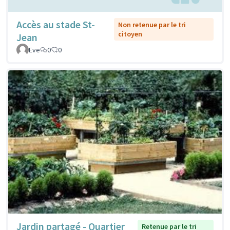
Accès au stade St-
Non retenue par le tri
citoyen
Jean
Eve
0
0
Jardin partagé - Quartier
Retenue par le tri