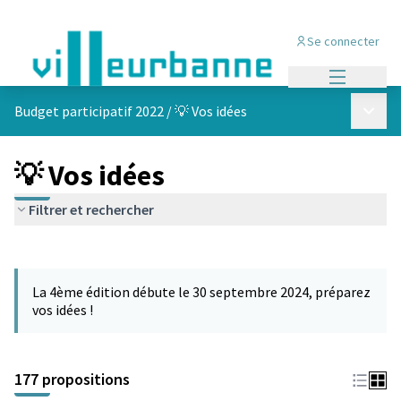
Se connecter
Menu princi
Menu p
Budget participatif 2022
/
💡 Vos idées
💡 Vos idées
Filtrer et rechercher
Passer la carte
Leaflet
|
©
OpenStreetMap
contributors
L'élément suivant est une carte qui présente les éléments de cet
+
La 4ème édition débute le 30 septembre 2024, préparez
−
vos idées !
177 propositions