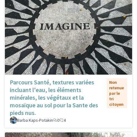
Parcours Santé, textures variées
Non
retenue
incluant l'eau, les éléments
par le
minérales, les végétaux et la
tri
mosaïque au sol pour la Sante des
citoyen
pieds nus.
Barba Kaps-Potakin
0
4