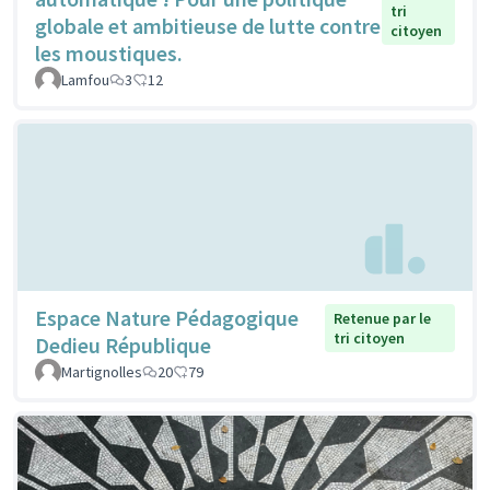
tri
globale et ambitieuse de lutte contre
citoyen
les moustiques.
Lamfou
3
12
Espace Nature Pédagogique
Retenue par le
tri citoyen
Dedieu République
Martignolles
20
79