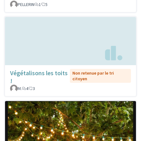
PELLERIN
1
5
Végétalisons les toits
Non retenue par le tri
citoyen
!
M.
4
3