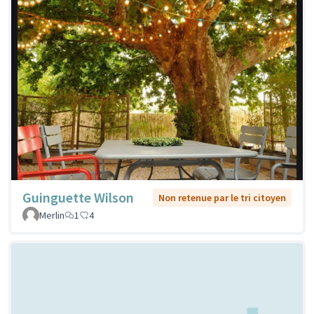
Guinguette Wilson
Non retenue par le tri citoyen
Merlin
1
4