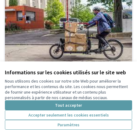
Informations sur les cookies utilisés sur le site web
Prêt de Vélo-cargo pour
Nous utilisons des cookies sur notre site Web pour améliorer la
Retenue par le tri
performance et les contenus du site. Les cookies nous permettent
citoyen
besoin ponctuel.
de fournir une expérience utilisateur et un contenu plus
Yves Dubillard
8
8
personnalisés à partir de nos canaux de médias sociaux.
Tout accepter
Accepter seulement les cookies essentiels
Paramètres