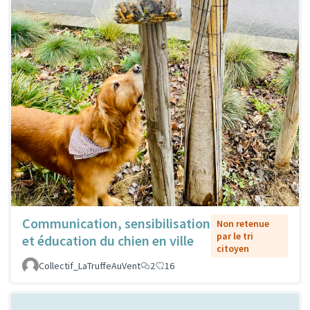
Communication, sensibilisation
Non retenue
par le tri
et éducation du chien en ville
citoyen
Collectif_LaTruffeAuVent
2
16