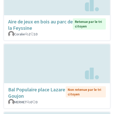
Aire de jeux en bois au parc de
Retenue par le tri
citoyen
la Feyssine
Coralie
2
10
Bal Populaire place Lazare
Non retenue par le tri
citoyen
Goujon
MERMET
0
0