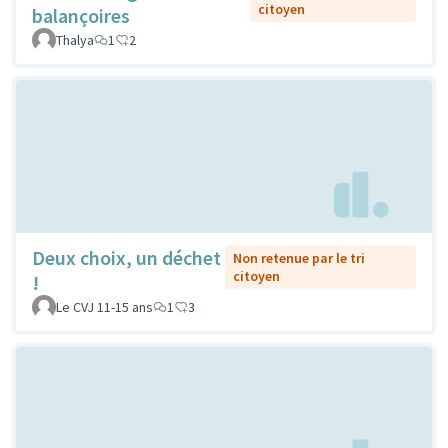
citoyen
balançoires
Thalya
1
2
Deux choix, un déchet
Non retenue par le tri
citoyen
!
Le CVJ 11-15 ans
1
3