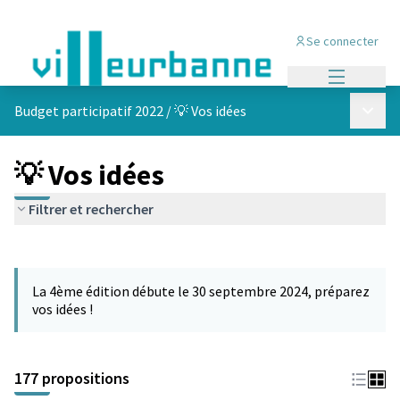
Se connecter
Menu princi
Menu p
Budget participatif 2022
/
💡 Vos idées
💡 Vos idées
Filtrer et rechercher
Passer la carte
Leaflet
|
©
OpenStreetMap
contributors
L'élément suivant est une carte qui présente les éléments de cet
+
La 4ème édition débute le 30 septembre 2024, préparez
−
vos idées !
177 propositions