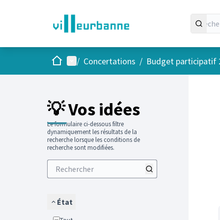
Accueil
Menu principal
/
Concertations
/
Budget participatif
Passer
L'élément
+
−
💡 Vos idées
Le formulaire ci-dessous filtre
dynamiquement les résultats de la
recherche lorsque les conditions de
recherche sont modifiées.
État