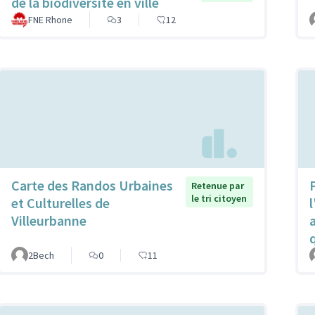
de la biodiversité en ville
FNE Rhone
3
12
Carte des Randos Urbaines
P
Retenue par
le tri citoyen
et Culturelles de
l
Villeurbanne
2Bech
0
11