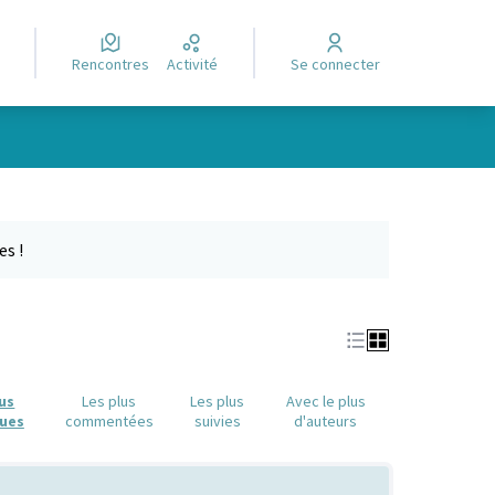
Rencontres
Activité
Se connecter
Leaflet
|
©
OpenStreetMap
contributors
e des points de carte. L'élément peut être utilisé avec un lecteur
es !
lus
Les plus
Les plus
Avec le plus
ues
commentées
suivies
d'auteurs