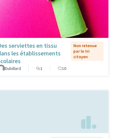
Des serviettes en tissu
Non retenue
par le tri
dans les établissements
citoyen
scolaires
Dubillard
1
10