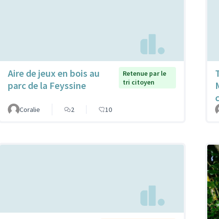
Aire de jeux en bois au
Retenue par le
tri citoyen
parc de la Feyssine
Coralie
2
10