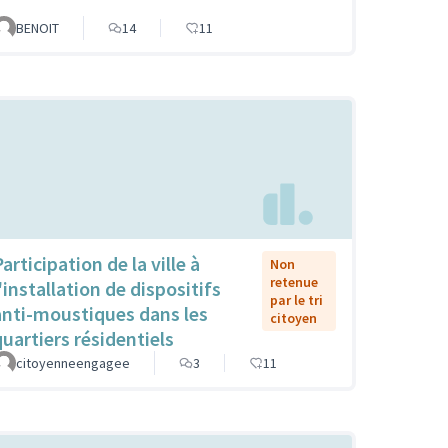
BENOIT
14
11
articipation de la ville à
Non
retenue
'installation de dispositifs
par le tri
anti-moustiques dans les
citoyen
quartiers résidentiels
citoyenneengagee
3
11