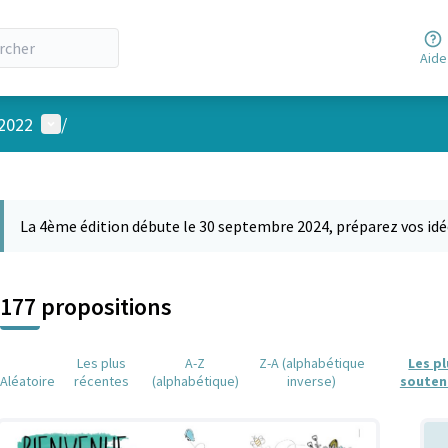
Aide
Menu utilisateur
 2022
/
 la carte
 suivant est une carte qui présente les éléments de cette page comm
La 4ème édition débute le 30 septembre 2024, préparez vos idé
177 propositions
Les plus
A-Z
Z-A (alphabétique
Les p
Aléatoire
récentes
(alphabétique)
inverse)
souten