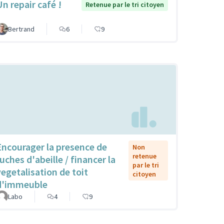
Un repair café !
Retenue par le tri citoyen
Bertrand
6
9
Encourager la presence de
Non
retenue
uches d'abeille / financer la
par le tri
vegetalisation de toit
citoyen
d'immeuble
Labo
4
9