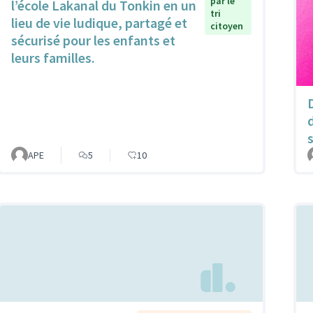
par le
l’école Lakanal du Tonkin en un
tri
lieu de vie ludique, partagé et
citoyen
sécurisé pour les enfants et
leurs familles.
APE
5
10