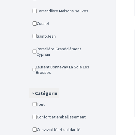
Ferrandière Maisons Neuves
Cusset
Saint-Jean
Perralière Grandclément
Cyprian
Laurent Bonnevay La Soie Les
Brosses
Catégorie
Tout
Confort et embellissement
Convivialité et solidarité