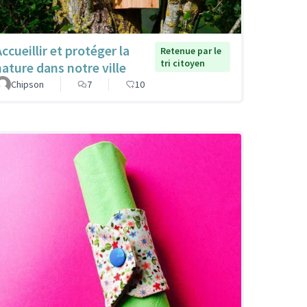
ccueillir et protéger la
Retenue par le
tri citoyen
nature dans notre ville
Chipson
7
10