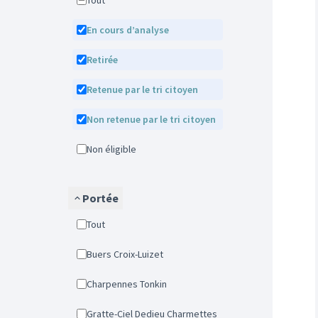
Tout
En cours d’analyse
Retirée
Retenue par le tri citoyen
Non retenue par le tri citoyen
Non éligible
Portée
Tout
Buers Croix-Luizet
Charpennes Tonkin
Gratte-Ciel Dedieu Charmettes