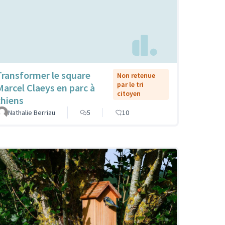
Transformer le square
Non retenue
par le tri
Marcel Claeys en parc à
citoyen
chiens
Nathalie Berriau
5
10