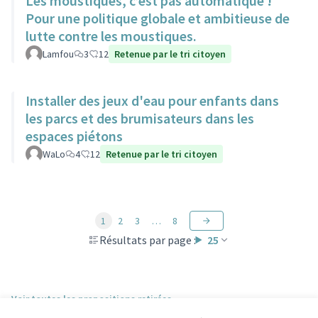
Les moustiques, c’est pas automatique !
Pour une politique globale et ambitieuse de
lutte contre les moustiques.
Lamfou
3
12
Retenue par le tri citoyen
Installer des jeux d'eau pour enfants dans
les parcs et des brumisateurs dans les
espaces piétons
WaLo
4
12
Retenue par le tri citoyen
1
2
3
…
8
Résultats par page :
25
Voir toutes les propositions retirées