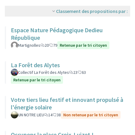
Classement des propositions par :
Espace Nature Pédagogique Dedieu
République
Martignolles
20
79
Retenue par le tri citoyen
La Forêt des Alytes
Collectif La Forêt des Alytes
23
63
Retenue par le tri citoyen
Votre tiers lieu festif et innovant propulsé à
l'énergie solaire
UN NOTRE LIEU
14
38
Non retenue par le tri citoyen
Occupons la place Croix-Luizet !