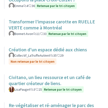
Emma
4
36
Retenue par le tri citoyen
Transformer l’impasse carotte en RUELLE
VERTE comme à Montréal
Bonnet-Avon
11
33
Retenue par le tri citoyen
Création d'un espace dédié aux chiens
Collectif_LaTruffeAuVent
35
29
Non retenue par le tri citoyen
Civitano, un lieu ressource et un café de
quartier créateur de liens.
LisaPauget
3
25
Retenue par le tri citoyen
Re-végétaliser et ré-aménager le parc des