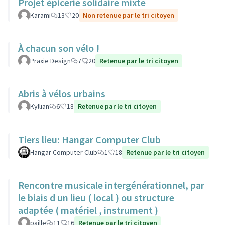
Projet épicerie solidaire mixte
Karami
13
20
Non retenue par le tri citoyen
À chacun son vélo !
Praxie Design
7
20
Retenue par le tri citoyen
Abris à vélos urbains
Kyllian
6
18
Retenue par le tri citoyen
Tiers lieu: Hangar Computer Club
Hangar Computer Club
1
18
Retenue par le tri citoyen
Rencontre musicale intergénérationnel, par
le biais d un lieu ( local ) ou structure
adaptée ( matériel , instrument )
paille
11
16
Retenue par le tri citoyen