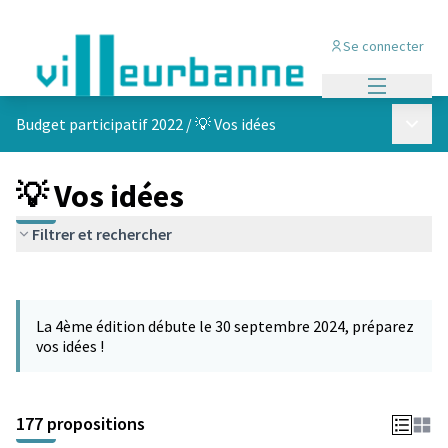
Se connecter
Menu princi
Menu p
Budget participatif 2022
/
💡 Vos idées
💡 Vos idées
Filtrer et rechercher
Passer la carte
Leaflet
|
©
OpenStreetMap
contributors
L'élément suivant est une carte qui présente les éléments de cet
+
La 4ème édition débute le 30 septembre 2024, préparez
−
vos idées !
177 propositions