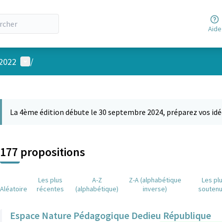
Aide
Menu utilisateur
 2022
/
 la carte
 suivant est une carte qui présente les éléments de cette page comm
La 4ème édition débute le 30 septembre 2024, préparez vos idé
177 propositions
Les plus
A-Z
Z-A (alphabétique
Les pl
Aléatoire
récentes
(alphabétique)
inverse)
souten
Espace Nature Pédagogique Dedieu République