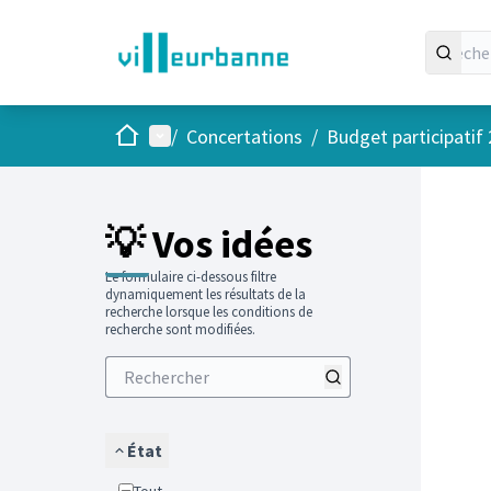
Accueil
Menu principal
/
Concertations
/
Budget participatif
Passer
L'élément
+
−
💡 Vos idées
Le formulaire ci-dessous filtre
dynamiquement les résultats de la
recherche lorsque les conditions de
recherche sont modifiées.
État