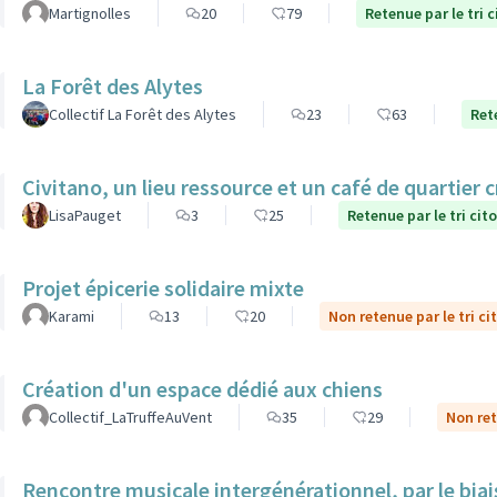
Martignolles
20
79
Retenue par le tri 
La Forêt des Alytes
Collectif La Forêt des Alytes
23
63
Ret
Civitano, un lieu ressource et un café de quartier c
LisaPauget
3
25
Retenue par le tri cit
Projet épicerie solidaire mixte
Karami
13
20
Non retenue par le tri ci
Création d'un espace dédié aux chiens
Collectif_LaTruffeAuVent
35
29
Non ret
Rencontre musicale intergénérationnel, par le biais