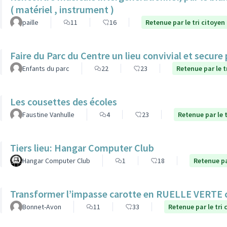
( matériel , instrument )
paille
11
16
Retenue par le tri citoyen
Faire du Parc du Centre un lieu convivial et secure
Enfants du parc
22
23
Retenue par le t
Les cousettes des écoles
Faustine Vanhulle
4
23
Retenue par le t
Tiers lieu: Hangar Computer Club
Hangar Computer Club
1
18
Retenue pa
Transformer l’impasse carotte en RUELLE VERTE
Bonnet-Avon
11
33
Retenue par le tri 