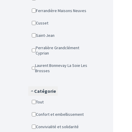
Ferrandière Maisons Neuves
Cusset
Saint-Jean
Perralière Grandclément
Cyprian
Laurent Bonnevay La Soie Les
Brosses
Catégorie
Tout
Confort et embellissement
Convivialité et solidarité