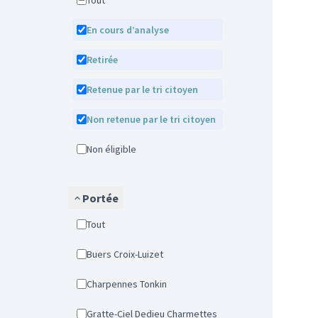
Tout
En cours d’analyse
Retirée
Retenue par le tri citoyen
Non retenue par le tri citoyen
Non éligible
Portée
Tout
Buers Croix-Luizet
Charpennes Tonkin
Gratte-Ciel Dedieu Charmettes