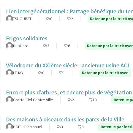
Lien intergénérationnel : Partage bénéfique du te
TSHOUBAT
0
2
Retenue par le tri citoy
Frigos solidaires
Dubillard
3
6
Retenue par le tri citoye
Vélodrome du XXIème siècle - ancienne usine ACI
LEJAY
0
1
Retenue par le tri citoyen
Encore plus d’arbres, et encore plus de végétatio
Gratte Ciel Centre Ville
2
13
Retenue pa
Des maisons à oiseaux dans les parcs de la Ville
BATELIER Manuel
3
8
Retenue par le tri