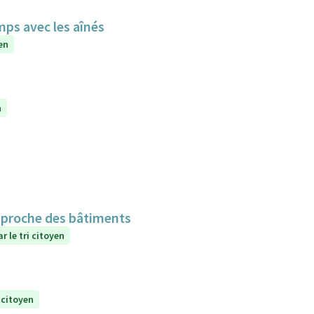
mps avec les aînés
en
n
n proche des bâtiments
r le tri citoyen
 citoyen