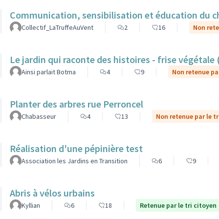
Communication, sensibilisation et éducation du ch
Collectif_LaTruffeAuVent
2
16
Non rete
Le jardin qui raconte des histoires - frise végétale
Ainsi parlait Botma
4
9
Non retenue par
Planter des arbres rue Perroncel
Chabasseur
4
13
Non retenue par le tr
Réalisation d'une pépinière test
Association les Jardins en Transition
6
9
Abris à vélos urbains
Kyllian
6
18
Retenue par le tri citoyen