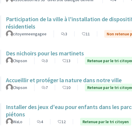
Participation de la ville à l'installation de dispos
résidentiels
citoyenneengagee
3
11
Non retenue pa
Des nichoirs pour les martinets
Chipson
3
13
Retenue par le tri citoye
Accueillir et protéger la nature dans notre ville
Chipson
7
10
Retenue par le tri citoye
Installer des jeux d'eau pour enfants dans les par
piétons
WaLo
4
12
Retenue par le tri citoyen