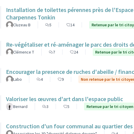
Installation de toilettes pérennes près de l'Espac
Charpennes Tonkin
Cluzeau B
5
14
Retenue par le tri cito
Re-végétaliser et ré-aménager le parc des droits 
Clémence T
7
24
Retenue par le tri ci
Encourager la presence de ruches d'abeille / finan
Labo
4
9
Non retenue par le tri citoye
Valoriser les œuvres d'art dans l'espace public
Bernard
3
5
Retenue par le tri citoyen
Construction d'un four communal au quartier des
Association les 3D "diversité dialogue devenir"
4