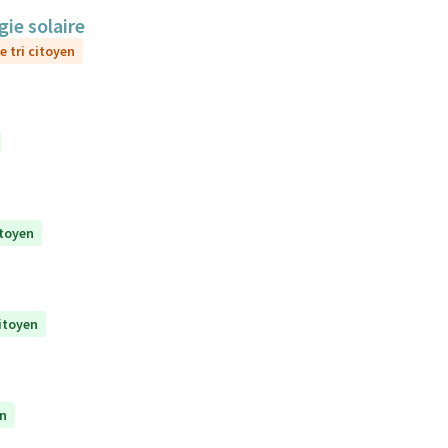
gie solaire
e tri citoyen
itoyen
citoyen
en