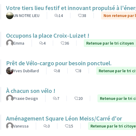
Votre tiers lieu festif et innovant propulsé à l'éner
UN NOTRE LIEU
14
38
Non retenue par l
Occupons la place Croix-Luizet !
Emma
4
36
Retenue par le tri citoyen
Prêt de Vélo-cargo pour besoin ponctuel.
Yves Dubillard
8
8
Retenue par le tri c
À chacun son vélo !
Praxie Design
7
20
Retenue par le tri 
Aménagement Square Léon Meiss/Carré d'or
Vanessa
3
15
Retenue par le tri citoy