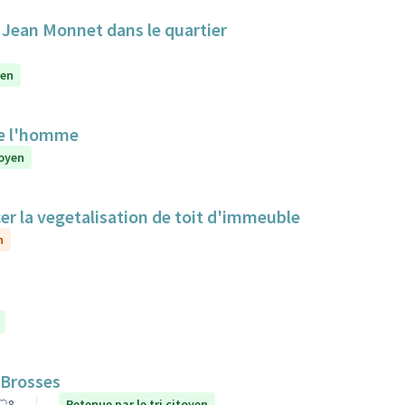
e Jean Monnet dans le quartier
yen
de l'homme
toyen
cer la vegetalisation de toit d'immeuble
n
 Brosses
8
Retenue par le tri citoyen