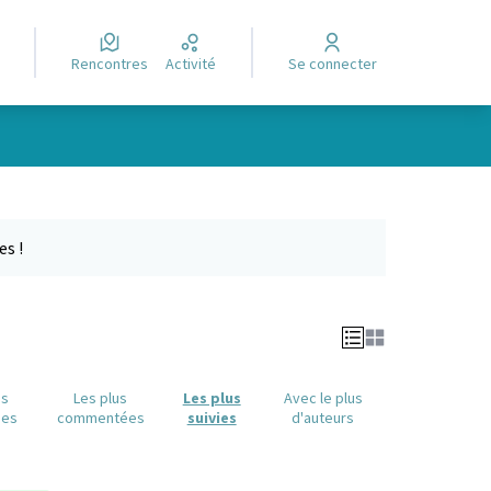
Rencontres
Activité
Se connecter
Leaflet
|
©
OpenStreetMap
contributors
e des points de carte. L'élément peut être utilisé avec un lecteur
es !
us
Les plus
Les plus
Avec le plus
ues
commentées
suivies
d'auteurs