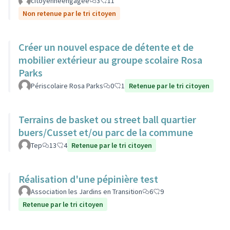
citoyenneengagee
3
11
Non retenue par le tri citoyen
Créer un nouvel espace de détente et de
mobilier extérieur au groupe scolaire Rosa
Parks
Périscolaire Rosa Parks
0
1
Retenue par le tri citoyen
Terrains de basket ou street ball quartier
buers/Cusset et/ou parc de la commune
Tep
13
4
Retenue par le tri citoyen
Réalisation d'une pépinière test
Association les Jardins en Transition
6
9
Retenue par le tri citoyen