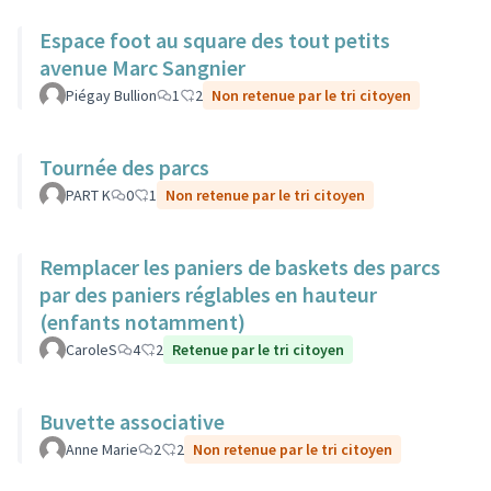
Espace foot au square des tout petits
avenue Marc Sangnier
Piégay Bullion
1
2
Non retenue par le tri citoyen
Tournée des parcs
PART K
0
1
Non retenue par le tri citoyen
Remplacer les paniers de baskets des parcs
par des paniers réglables en hauteur
(enfants notamment)
CaroleS
4
2
Retenue par le tri citoyen
Buvette associative
Anne Marie
2
2
Non retenue par le tri citoyen