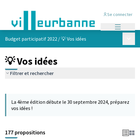
Se connecter
Menu princi
Menu p
Budget participatif 2022
/
💡 Vos idées
💡 Vos idées
Filtrer et rechercher
Passer la carte
Leaflet
|
©
OpenStreetMap
contributors
L'élément suivant est une carte qui présente les éléments de cet
+
La 4ème édition débute le 30 septembre 2024, préparez
−
vos idées !
177 propositions