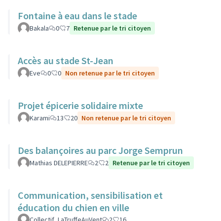
Fontaine à eau dans le stade
Bakala
0
7
Retenue par le tri citoyen
Accès au stade St-Jean
Eve
0
0
Non retenue par le tri citoyen
Projet épicerie solidaire mixte
Karami
13
20
Non retenue par le tri citoyen
Des balançoires au parc Jorge Semprun
Mathias DELEPIERRE
2
2
Retenue par le tri citoyen
Communication, sensibilisation et
éducation du chien en ville
Collectif_LaTruffeAuVent
2
16