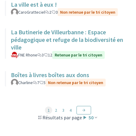
La ville est à eux !
CaroGratteciel
2
0
Non retenue par le tri citoyen
La Butinerie de Villeurbanne : Espace
pédagogique et refuge de la biodiversité en
ville
FNE Rhone
3
12
Retenue par le tri citoyen
Boîtes à livres boîtes aux dons
Charline
7
5
Non retenue par le tri citoyen
1
2
3
4
Résultats par page :
50