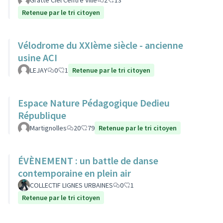
Gratte Ciel Centre Ville
2
13
Retenue par le tri citoyen
Vélodrome du XXIème siècle - ancienne
usine ACI
LEJAY
0
1
Retenue par le tri citoyen
Espace Nature Pédagogique Dedieu
République
Martignolles
20
79
Retenue par le tri citoyen
ÉVÈNEMENT : un battle de danse
contemporaine en plein air
COLLECTIF LIGNES URBAINES
0
1
Retenue par le tri citoyen