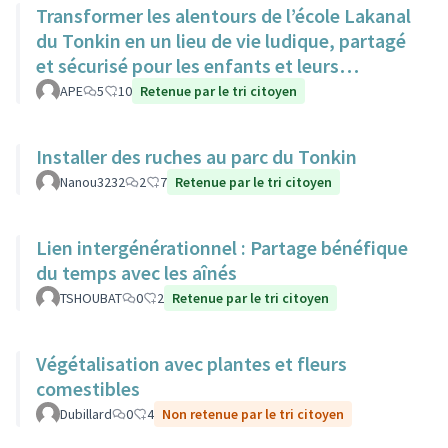
Transformer les alentours de l’école Lakanal
du Tonkin en un lieu de vie ludique, partagé
et sécurisé pour les enfants et leurs
familles.
APE
5
10
Retenue par le tri citoyen
Installer des ruches au parc du Tonkin
Nanou3232
2
7
Retenue par le tri citoyen
Lien intergénérationnel : Partage bénéfique
du temps avec les aînés
TSHOUBAT
0
2
Retenue par le tri citoyen
Végétalisation avec plantes et fleurs
comestibles
Dubillard
0
4
Non retenue par le tri citoyen